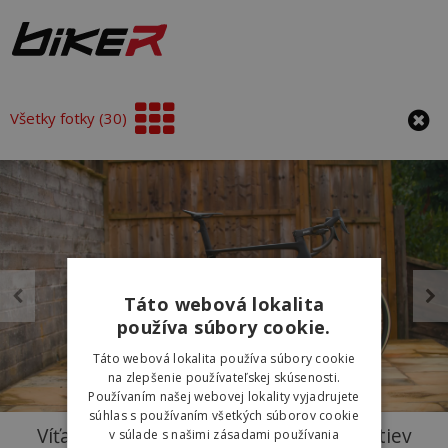
Všetky fotky (30)
Táto webová lokalita
používa súbory cookie.
Táto webová lokalita používa súbory cookie
na zlepšenie používateľskej skúsenosti.
Používaním našej webovej lokality vyjadrujete
súhlas s používaním všetkých súborov cookie
Víťazný bicykel vrchárskych Majstrovstiev
v súlade s našimi zásadami používania