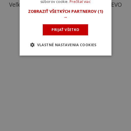
súborov cookie.
Prečítať viac
Veľkej Británie - Cannondale SuperSix EVO
ZOBRAZIŤ VŠETKÝCH PARTNEROV
(1)
Lab71. Foto: Bikeradar
→
PRIJAŤ VŠETKO
VLASTNÉ NASTAVENIA COOKIES