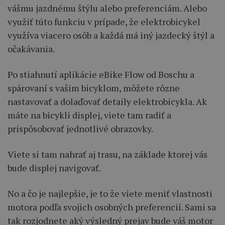
vášmu jazdnému štýlu alebo preferenciám. Alebo
využiť túto funkciu v prípade, že elektrobicykel
využíva viacero osôb a každá má iný jazdecký štýl a
očakávania.
Po stiahnutí aplikácie eBike Flow od Boschu a
spárovaní s vašim bicyklom, môžete rôzne
nastavovať a dolaďovať detaily elektrobicykla. Ak
máte na bicykli displej, viete tam radiť a
prispôsobovať jednotlivé obrazovky.
Viete si tam nahrať aj trasu, na základe ktorej vás
bude displej navigovať.
No a čo je najlepšie, je to že viete meniť vlastnosti
motora podľa svojich osobných preferencií. Sami sa
tak rozjodnete aký výsledný prejav bude váš motor