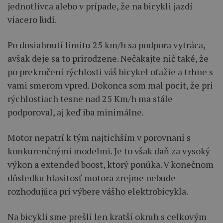
jednotlivca alebo v prípade, že na bicykli jazdí
viacero ľudí.
Po dosiahnutí limitu 25 km/h sa podpora vytráca,
avšak deje sa to prirodzene. Nečakajte nič také, že
po prekročení rýchlosti váš bicykel oťažie a trhne s
vami smerom vpred. Dokonca som mal pocit, že pri
rýchlostiach tesne nad 25 Km/h ma stále
podporoval, aj keď iba minimálne.
Motor nepatrí k tým najtichším v porovnaní s
konkurenčnými modelmi. Je to však daň za vysoký
výkon a extended boost, ktorý ponúka. V konečnom
dôsledku hlasitosť motora zrejme nebude
rozhodujúca pri výbere vášho elektrobicykla.
Na bicykli sme prešli len kratší okruh s celkovým