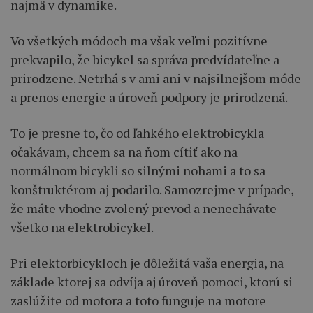
najmä v dynamike.
Vo všetkých módoch ma však veľmi pozitívne
prekvapilo, že bicykel sa správa predvídateľne a
prirodzene. Netrhá s v ami ani v najsilnejšom móde
a prenos energie a úroveň podpory je prirodzená.
To je presne to, čo od ľahkého elektrobicykla
očakávam, chcem sa na ňom cítiť ako na
normálnom bicykli so silnými nohami a to sa
konštruktérom aj podarilo. Samozrejme v prípade,
že máte vhodne zvolený prevod a nenechávate
všetko na elektrobicykel.
Pri elektorbicykloch je dôležitá vaša energia, na
základe ktorej sa odvíja aj úroveň pomoci, ktorú si
zaslúžite od motora a toto funguje na motore