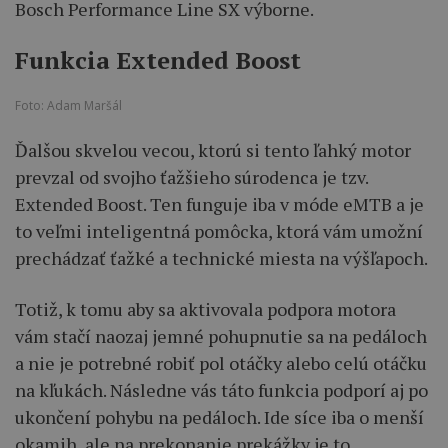
Bosch Performance Line SX výborne.
Funkcia Extended Boost
Foto: Adam Maršál
Ďalšou skvelou vecou, ktorú si tento ľahký motor
prevzal od svojho ťažšieho súrodenca je tzv.
Extended Boost. Ten funguje iba v móde eMTB a je
to veľmi inteligentná pomôcka, ktorá vám umožní
prechádzať ťažké a technické miesta na výšľapoch.
Totiž, k tomu aby sa aktivovala podpora motora
vám stačí naozaj jemné pohupnutie sa na pedáloch
a nie je potrebné robiť pol otáčky alebo celú otáčku
na kľukách. Následne vás táto funkcia podporí aj po
ukončení pohybu na pedáloch. Ide síce iba o menší
okamih, ale na prekonanie prekážky je to