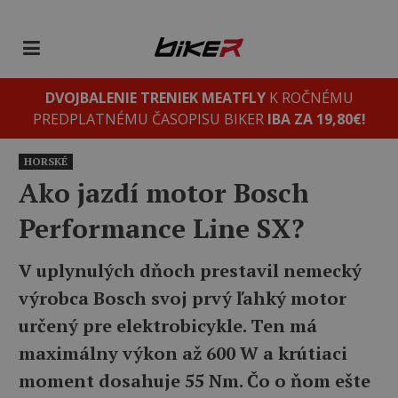
DVOJBALENIE TRENIEK MEATFLY
K ROČNÉMU
PREDPLATNÉMU ČASOPISU BIKER
IBA ZA 19,80€!
HORSKÉ
Ako jazdí motor Bosch
Performance Line SX?
V uplynulých dňoch prestavil nemecký
výrobca Bosch svoj prvý ľahký motor
určený pre elektrobicykle. Ten má
maximálny výkon až 600 W a krútiaci
moment dosahuje 55 Nm. Čo o ňom ešte