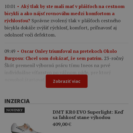
10:01
Aký tlak by ste mali mať v plášťoch na cestnom
bicykli a ako nájsť rovnováhu medzi komfortom a
Správne zvolený tlak v plášťoch cestného
rýchlosťou?
bicykla dokáže zvýšiť rýchlosť, komfort, priľnavosť aj
odolnosť voči defektom.
09:49
Oscar Onley triumfoval na pretekoch Okolo
23-ročný
Burgosu: Chcel som dokázať, že sem patrím.
Škót premenil výbornú prácu tímu Ineos na prvé
individuálne víťazstvo po vážnom páde, pre ktorý
nemohol štartovať na Tour de France.
Zobraziť viac
INZERCIA
NOVINKY
DMT KR0 EVO Superlight: Keď
sa ľahkosť stane výhodou
409,00
€