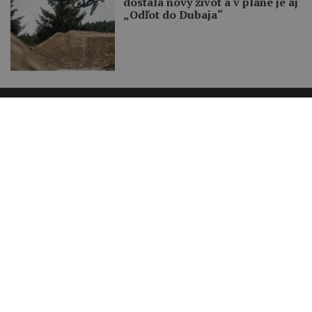
dostala nový život a v pláne je aj
„Odľot do Dubaja“
Recenzie
Zavrieť reklamu
Bicykle
Komponenty
Oblečenie
Doplnky
Chrániče
Helmy
Náradie
Výživa
Poradňa
Tréning a strava
Technika jazdy
Kam na bike
Opravy a údržba
Partnerské weby
cyklisticke.trasy.sk
relaxmagazin.sk
surfmagazin.sk
Novinky
Cyklotrasy
Bazár
Blog
Fotosúťaž
Redakcia
Nezaradené
Cookies