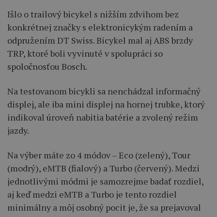
Išlo o trailový bicykel s nižším zdvihom bez
konkrétnej značky s elektronicykým radením a
odpružením DT Swiss. Bicykel mal aj ABS brzdy
TRP, ktoré boli vyvinuté v spolupráci so
spoločnosťou Bosch.
Na testovanom bicykli sa nenchádzal informačný
displej, ale iba mini displej na hornej trubke, ktorý
indikoval úroveň nabitia batérie a zvolený režim
jazdy.
Na výber máte zo 4 módov – Eco (zelený), Tour
(modrý), eMTB (fialový) a Turbo (červený). Medzi
jednotlivými módmi je samozrejme badať rozdiel,
aj keď medzi eMTB a Turbo je tento rozdiel
minimálny a môj osobný pocit je, že sa prejavoval