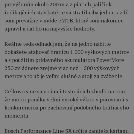
prevýšením okolo 200 m a z piatich paličiek
indikujúcich stav batérie sa stratila iba jedna. Jazdil
som prevažne v móde eMTB, ktorý som nakoniec
upravil a dal ho na najvyššie hodnoty.
Reálne teda odhadujem, že na jedno nabitie
dokážete atakovať hranicu 1 000 výškových metrov
a s použitím prídavného akumulátora PowerMore
250 zvládnete zrejme viac než 1 500 výškových
metrov a to už je veľmi slušné a stojí za zváženie.
Celkovo sme sa v rámci testujúcich zhodli na tom,
že motor ponúka veľmi vysoký výkon v porovnaní s
konkurenciou pri zachovaní podobného krútiaceho
momentu.
Bosch Performance Line SX určite zamieša kartami