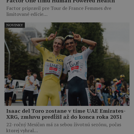
Factor One tímu Human Powered Health
Factor pripravil pre Tour de France Femmes dve
limitované edície…
NOVINKY
Isaac del Toro zostane v tíme UAE Emirates-
XRG, zmluvu predĺžil až do konca roka 2031
22-ročný Mexičan má za sebou životnú sezónu, počas
ktorej vyhral…