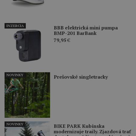
INZERCIA
BBB elektrická mini pumpa
BMP-201 BarBank
79,95
€
NOVINKY
Prešovské singletracky
NOVINKY
BIKE PARK Kubínska
modernizuje traily. Zjazdová trať