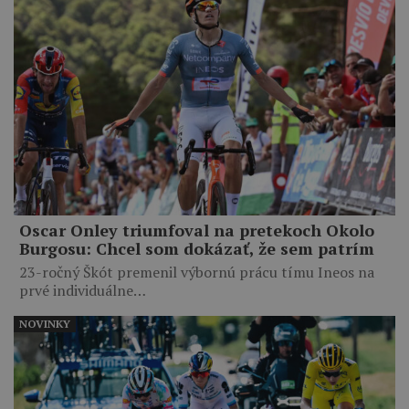
Oscar Onley triumfoval na pretekoch Okolo
Burgosu: Chcel som dokázať, že sem patrím
23-ročný Škót premenil výbornú prácu tímu Ineos na
prvé individuálne…
NOVINKY