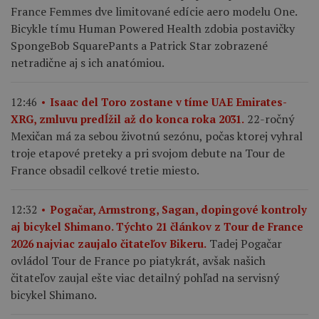
France Femmes dve limitované edície aero modelu One.
Bicykle tímu Human Powered Health zdobia postavičky
SpongeBob SquarePants a Patrick Star zobrazené
netradične aj s ich anatómiou.
12:46
Isaac del Toro zostane v tíme UAE Emirates-
22-ročný
XRG, zmluvu predĺžil až do konca roka 2031.
Mexičan má za sebou životnú sezónu, počas ktorej vyhral
troje etapové preteky a pri svojom debute na Tour de
France obsadil celkové tretie miesto.
12:32
Pogačar, Armstrong, Sagan, dopingové kontroly
aj bicykel Shimano. Týchto 21 článkov z Tour de France
Tadej Pogačar
2026 najviac zaujalo čitateľov Bikeru.
ovládol Tour de France po piatykrát, avšak našich
čitateľov zaujal ešte viac detailný pohľad na servisný
bicykel Shimano.