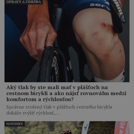
OPRAVY A ÚDRŽBA
Aký tlak by ste mali mať v plášťoch na
cestnom bicykli a ako nájsť rovnováhu medzi
komfortom a rýchlosťou?
Správne zvolený tlak v plášťoch cestného bicykla
dokáže zvýšiť rýchlosť,…
NOVINKY