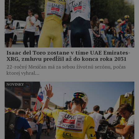
Isaac del Toro zostane v tíme UAE Emirates-
XRG, zmluvu predĺžil až do konca roka 2031
22-ročný Mexičan má za sebou životnú sezónu, počas
ktorej vyhral…
NOVINKY