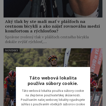
Aký tlak by ste mali mať v plášťoch na
cestnom bicykli a ako nájsť rovnováhu medzi
komfortom a rýchlosťou?
Správne zvolený tlak v plášťoch cestného bicykla
dokáže zvýšiť rýchlosť,…
NOVINKY
Táto webová lokalita
používa súbory cookie.
Táto webová lokalita používa súbory cookie
na zlepšenie používateľskej skúsenosti.
Používaním našej webovej lokality vyjadrujete
súhlas s používaním všetkých súborov cookie