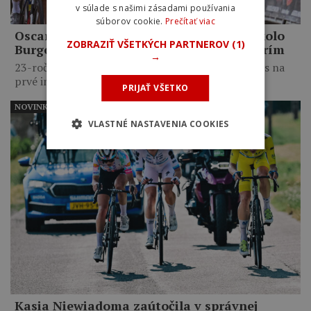
v súlade s našimi zásadami používania
súborov cookie.
Prečítať viac
Oscar Onley triumfoval na pretekoch Okolo
ZOBRAZIŤ VŠETKÝCH PARTNEROV
(1)
Burgosu: Chcel som dokázať, že sem patrím
→
23-ročný Škót premenil výbornú prácu tímu Ineos na
prvé individuálne…
PRIJAŤ VŠETKO
NOVINKY
VLASTNÉ NASTAVENIA COOKIES
Kasia Niewiadoma zaútočila v správnej