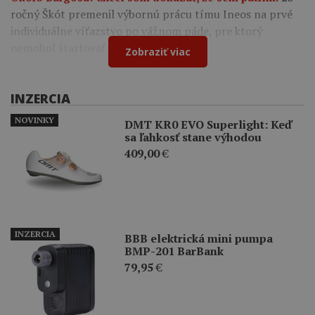
ročný Škót premenil výbornú prácu tímu Ineos na prvé
individuálne víťazstvo po vážnom páde, pre ktorý
nemohol štartovať na Tour de France.
Zobraziť viac
INZERCIA
NOVINKY
DMT KR0 EVO Superlight: Keď
sa ľahkosť stane výhodou
409,00
€
INZERCIA
BBB elektrická mini pumpa
BMP-201 BarBank
79,95
€