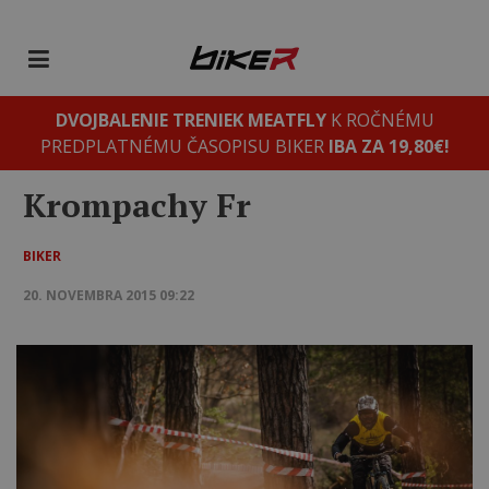
DVOJBALENIE TRENIEK MEATFLY
K ROČNÉMU
PREDPLATNÉMU ČASOPISU BIKER
IBA ZA 19,80€!
Krompachy Fr
BIKER
20. NOVEMBRA 2015 09:22