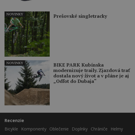
NOVINKY
Prešovské singletracky
NOVINKY
BIKE PARK Kubínska
modernizuje traily. Zjazdová trať
dostala nový život a v pláne je aj
„Odľot do Dubaja“
Recenzie
Bicykle
Komponenty
Oblečenie
Doplnky
Chrániče
Helmy