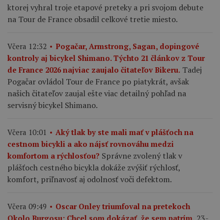
ktorej vyhral troje etapové preteky a pri svojom debute
na Tour de France obsadil celkové tretie miesto.
Včera 12:32
Pogačar, Armstrong, Sagan, dopingové
kontroly aj bicykel Shimano. Týchto 21 článkov z Tour
Tadej
de France 2026 najviac zaujalo čitateľov Bikeru.
Pogačar ovládol Tour de France po piatykrát, avšak
našich čitateľov zaujal ešte viac detailný pohľad na
servisný bicykel Shimano.
Včera 10:01
Aký tlak by ste mali mať v plášťoch na
cestnom bicykli a ako nájsť rovnováhu medzi
Správne zvolený tlak v
komfortom a rýchlosťou?
plášťoch cestného bicykla dokáže zvýšiť rýchlosť,
komfort, priľnavosť aj odolnosť voči defektom.
Včera 09:49
Oscar Onley triumfoval na pretekoch
23-
Okolo Burgosu: Chcel som dokázať, že sem patrím.