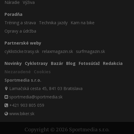
Náradie
Výživa
Poradňa
Tréning a strava
Technika jazdy
Kam na bike
Opravy a údržba
Partnerské weby
cyklisticke.trasy.sk
relaxmagazin.sk
surfmagazin.sk
Novinky
Cyklotrasy
Bazár
Blog
Fotosúťaž
Redakcia
Nezaradené
Cookies
Sportmedia s.r.o.
Lamačská cesta 45, 841 03 Bratislava
sportmedia@sportmedia.sk
+421 903 805 059
www.biker.sk
Copyright © 2026 Sportmedia s.r.o.