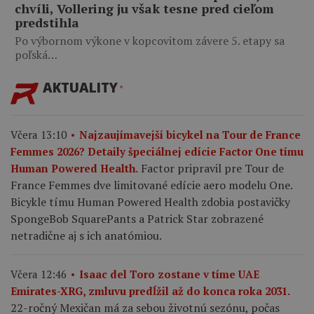
chvíli, Vollering ju však tesne pred cieľom
predstihla
Po výbornom výkone v kopcovitom závere 5. etapy sa
poľská…
AKTUALITY
Včera 13:10
Najzaujímavejší bicykel na Tour de France
Femmes 2026? Detaily špeciálnej edície Factor One tímu
Factor pripravil pre Tour de
Human Powered Health.
France Femmes dve limitované edície aero modelu One.
Bicykle tímu Human Powered Health zdobia postavičky
SpongeBob SquarePants a Patrick Star zobrazené
netradične aj s ich anatómiou.
Včera 12:46
Isaac del Toro zostane v tíme UAE
Emirates-XRG, zmluvu predĺžil až do konca roka 2031.
22-ročný Mexičan má za sebou životnú sezónu, počas