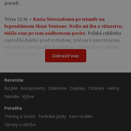
poradí.
Včera 12:36
Kasia Niewiadoma po triumfe na
legendárnom Mont Ventoux: Nešlo mi iba o víťazstvo,
Poľská cyklistka
túžila som po tom nádhernom pocite.
zaútočila ďaleko pred vrcholom, pričom k emotívnemu
triumfu ju povzbudilo aj nečakané stretnutie s rodičmi
priamo na trati.
Zobraziť viac
Recenzie
Bicykle
Komponenty
Oblečenie
Doplnky
Chrániče
Helmy
Náradie
Výživa
Poradňa
Tréning a strava
Technika jazdy
Kam na bike
Opravy a údržba