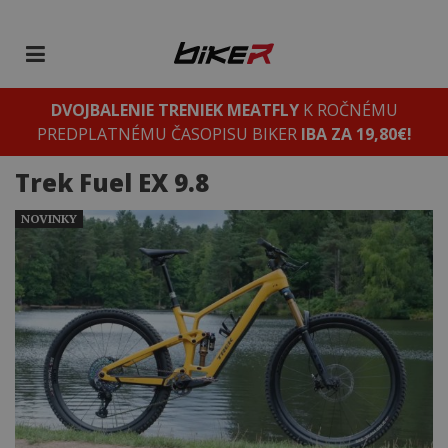
DVOJBALENIE TRENIEK MEATFLY
K ROČNÉMU
PREDPLATNÉMU ČASOPISU BIKER
IBA ZA 19,80€!
Trek Fuel EX 9.8
NOVINKY