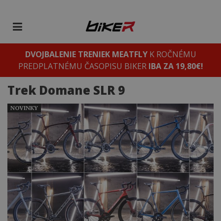
DVOJBALENIE TRENIEK MEATFLY
K ROČNÉMU
PREDPLATNÉMU ČASOPISU BIKER
IBA ZA 19,80€!
Trek Domane SLR 9
NOVINKY