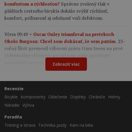
Správne zvolený tlak v
komfortom a rýchlosťou?
plášťoch cestného bicykla dokáže zvýšiť rýchlosť,
komfort, priľnavosť aj odolnosť voči defektom.
Včera 09:49
Oscar Onley triumfoval na pretekoch
23-
Okolo Burgosu: Chcel som dokázať, že sem patrím.
ročný Škót premenil výbornú prácu tímu Ineos na prvé
individuálne víťazstvo po vážnom páde, pre ktorý
nemohol štartovať na Tour de France.
Zobraziť viac
Recenzie
Bicykle
Komponenty
Oblečenie
Doplnky
Chrániče
Helmy
Náradie
Výživa
Poradňa
Tréning a strava
Technika jazdy
Kam na bike