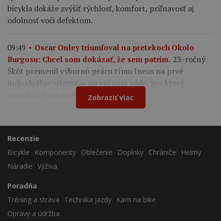
bicykla dokáže zvýšiť rýchlosť, komfort, priľnavosť aj
odolnosť voči defektom.
09:49
Oscar Onley triumfoval na pretekoch Okolo
23-ročný
Burgosu: Chcel som dokázať, že sem patrím.
Škót premenil výbornú prácu tímu Ineos na prvé
individuálne víťazstvo po vážnom páde, pre ktorý
nemohol štartovať na Tour de France.
Zobraziť viac
Recenzie
Bicykle
Komponenty
Oblečenie
Doplnky
Chrániče
Helmy
Náradie
Výživa
Poradňa
Tréning a strava
Technika jazdy
Kam na bike
Opravy a údržba