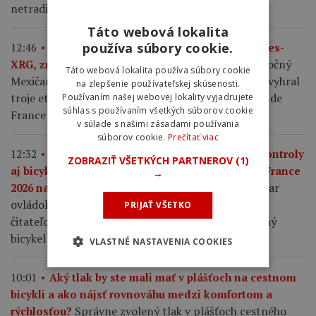
netradične aj s ich anatómiou.
Táto webová lokalita
používa súbory cookie.
12:46
Isaac del Toro zostane v tíme UAE Emirates-
22-ročný
XRG, zmluvu predĺžil až do konca roka 2031.
Táto webová lokalita používa súbory cookie
Mexičan má za sebou životnú sezónu, počas ktorej vyhral
na zlepšenie používateľskej skúsenosti.
troje etapové preteky a pri svojom debute na Tour de
Používaním našej webovej lokality vyjadrujete
súhlas s používaním všetkých súborov cookie
France obsadil celkové tretie miesto.
v súlade s našimi zásadami používania
súborov cookie.
Prečítať viac
12:32
Pogačar, Armstrong, Sagan, dopingové kontroly
ZOBRAZIŤ VŠETKÝCH PARTNEROV
(1)
aj bicykel Shimano. Týchto 21 článkov z Tour de France
→
Tadej Pogačar
2026 najviac zaujalo čitateľov Bikeru.
ovládol Tour de France po piatykrát, avšak našich
PRIJAŤ VŠETKO
čitateľov zaujal ešte viac detailný pohľad na servisný
bicykel Shimano.
VLASTNÉ NASTAVENIA COOKIES
10:01
Aký tlak by ste mali mať v plášťoch na cestnom
bicykli a ako nájsť rovnováhu medzi komfortom a
Správne zvolený tlak v plášťoch cestného
rýchlosťou?