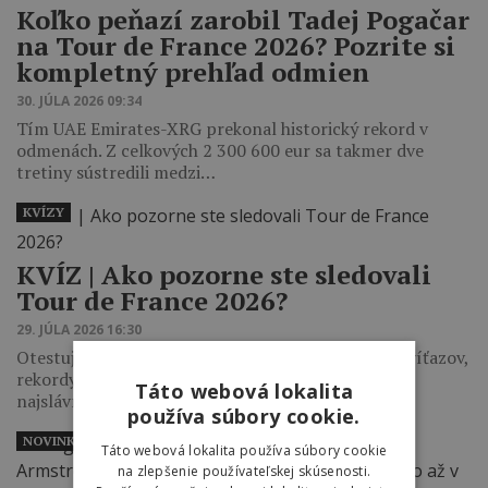
Koľko peňazí zarobil Tadej Pogačar
na Tour de France 2026? Pozrite si
kompletný prehľad odmien
30. JÚLA 2026 09:34
Tím UAE Emirates-XRG prekonal historický rekord v
odmenách. Z celkových 2 300 600 eur sa takmer dve
tretiny sústredili medzi…
KVÍZY
KVÍZ | Ako pozorne ste sledovali
Tour de France 2026?
29. JÚLA 2026 16:30
Otestujte si v 20 otázkach, ako dobre si pamätáte víťazov,
rekordy, rozhodujúce momenty aj konečné poradie
Táto webová lokalita
najslávnejších cyklistických pretekov.
používa súbory cookie.
NOVINKY
Táto webová lokalita používa súbory cookie
na zlepšenie používateľskej skúsenosti.