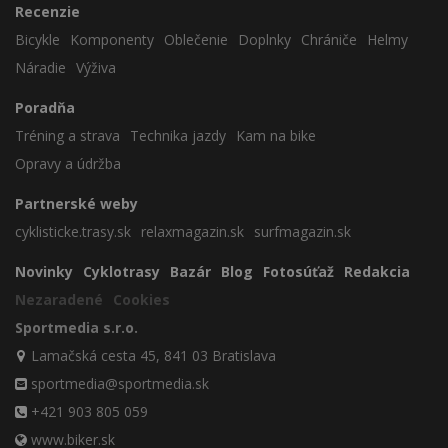
Recenzie
Bicykle
Komponenty
Oblečenie
Doplnky
Chrániče
Helmy
Náradie
Výživa
Poradňa
Tréning a strava
Technika jazdy
Kam na bike
Opravy a údržba
Partnerské weby
cyklisticke.trasy.sk
relaxmagazin.sk
surfmagazin.sk
Novinky
Cyklotrasy
Bazár
Blog
Fotosúťaž
Redakcia
Nezaradené
Cookies
Sportmedia s.r.o.
Lamačská cesta 45, 841 03 Bratislava
sportmedia@sportmedia.sk
+421 903 805 059
www.biker.sk