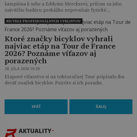
šampióna k sebe a Eddymu Merckxovi, pričom za jeho
najväčšiu budúcu prekážku nepovažuje fyzické…
BICYKLE PROFESIONÁLNYCH CYKLISTOV
Ktoré značky bicyklov vyhrali
najviac etáp na Tour de France
2026? Poznáme víťazov aj
porazených
28. JÚLA 2026 10:29
Etapové víťazstvo si na tohtoročnej Tour pripísalo iba
deväť značiek bicyklov. Pozrite si ich poradie.
SPÄŤ
ĎALEJ
AKTUALITY