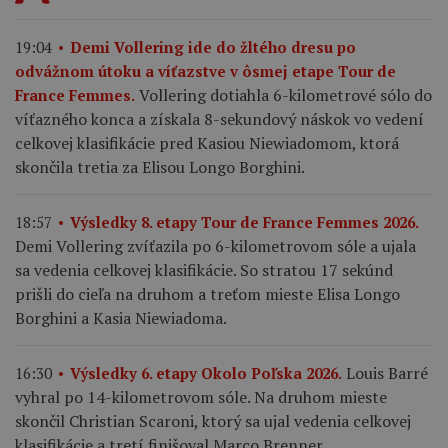
19:04
Demi Vollering ide do žltého dresu po
odvážnom útoku a víťazstve v ôsmej etape Tour de
Vollering dotiahla 6-kilometrové sólo do
France Femmes.
víťazného konca a získala 8-sekundový náskok vo vedení
celkovej klasifikácie pred Kasiou Niewiadomom, ktorá
skončila tretia za Elisou Longo Borghini.
18:57
Výsledky 8. etapy Tour de France Femmes 2026.
Demi Vollering zvíťazila po 6-kilometrovom sóle a ujala
sa vedenia celkovej klasifikácie. So stratou 17 sekúnd
prišli do cieľa na druhom a treťom mieste Elisa Longo
Borghini a Kasia Niewiadoma.
Louis Barré
16:30
Výsledky 6. etapy Okolo Poľska 2026.
vyhral po 14-kilometrovom sóle. Na druhom mieste
skončil Christian Scaroni, ktorý sa ujal vedenia celkovej
klasifikácie a tretí finišoval Marco Brenner.