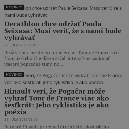
NOVINKY
Decathlon chce udržať Paula
Seixasa: Musí veriť, že s nami bude
vyhrávať
29. JÚLA 2026 09:15
Po štvrtom mieste pri premiére na Tour de France sa o
francúzskeho tínedžera začali intenzívne zaujímať
viaceré popredné tímy, no…
NOVINKY
Hinault verí, že Pogačar môže
vyhrať Tour de France viac ako
šesťkrát: Jeho cyklistika je ako
poézia
29. JÚLA 2026 08:37
Bernard Hinault prirovnal útočný štýl slovinského