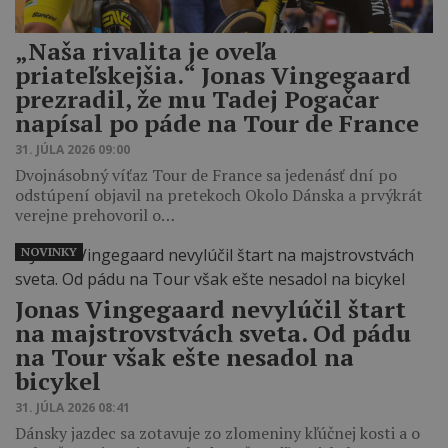
„Naša rivalita je oveľa
priateľskejšia.“ Jonas Vingegaard
prezradil, že mu Tadej Pogačar
napísal po páde na Tour de France
31. JÚLA 2026 09:00
Dvojnásobný víťaz Tour de France sa jedenásť dní po
odstúpení objavil na pretekoch Okolo Dánska a prvýkrát
verejne prehovoril o…
NOVINKY
Jonas Vingegaard nevylúčil štart
na majstrovstvách sveta. Od pádu
na Tour však ešte nesadol na
bicykel
31. JÚLA 2026 08:41
Dánsky jazdec sa zotavuje zo zlomeniny kľúčnej kosti a o