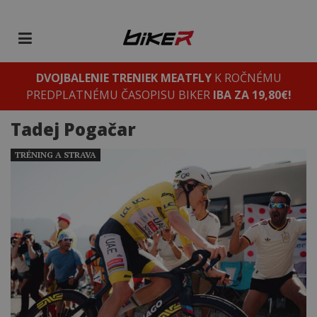
DVOJBALENIE TRENIEK MEATFLY
K ROČNÉMU
PREDPLATNÉMU ČASOPISU BIKER
IBA ZA 19,80€!
Tadej Pogačar
TRÉNING A STRAVA