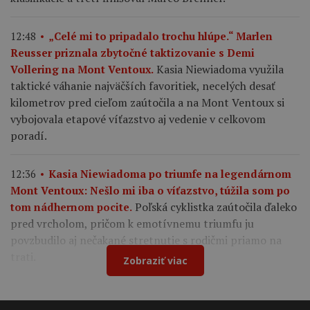
12:48
„Celé mi to pripadalo trochu hlúpe.“ Marlen
Reusser priznala zbytočné taktizovanie s Demi
Kasia Niewiadoma využila
Vollering na Mont Ventoux.
taktické váhanie najväčších favoritiek, necelých desať
kilometrov pred cieľom zaútočila a na Mont Ventoux si
vybojovala etapové víťazstvo aj vedenie v celkovom
poradí.
12:36
Kasia Niewiadoma po triumfe na legendárnom
Mont Ventoux: Nešlo mi iba o víťazstvo, túžila som po
Poľská cyklistka zaútočila ďaleko
tom nádhernom pocite.
pred vrcholom, pričom k emotívnemu triumfu ju
povzbudilo aj nečakané stretnutie s rodičmi priamo na
trati.
Zobraziť viac