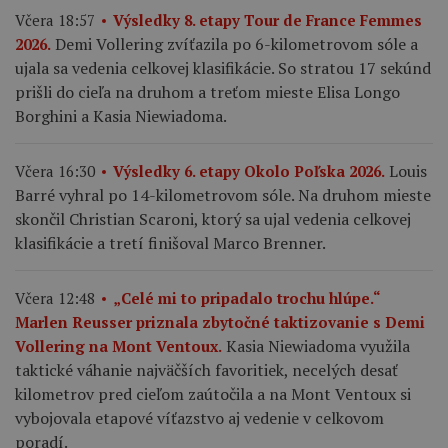
Včera 18:57
Výsledky 8. etapy Tour de France Femmes
Demi Vollering zvíťazila po 6-kilometrovom sóle a
2026.
ujala sa vedenia celkovej klasifikácie. So stratou 17 sekúnd
prišli do cieľa na druhom a treťom mieste Elisa Longo
Borghini a Kasia Niewiadoma.
Louis
Včera 16:30
Výsledky 6. etapy Okolo Poľska 2026.
Barré vyhral po 14-kilometrovom sóle. Na druhom mieste
skončil Christian Scaroni, ktorý sa ujal vedenia celkovej
klasifikácie a tretí finišoval Marco Brenner.
Včera 12:48
„Celé mi to pripadalo trochu hlúpe.“
Marlen Reusser priznala zbytočné taktizovanie s Demi
Kasia Niewiadoma využila
Vollering na Mont Ventoux.
taktické váhanie najväčších favoritiek, necelých desať
kilometrov pred cieľom zaútočila a na Mont Ventoux si
vybojovala etapové víťazstvo aj vedenie v celkovom
poradí.