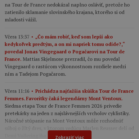
na Tour de France nedokázal naplno osláviť, pretože ho
zatienilo sklamanie slovinského krajana, ktorého si od
mladosti vážil.
Včera 13:37
„Čo mám robiť, keď som lepší ako
kedykoľvek predtým, a on mi napriek tomu odíde?,“
povedal Jonas Vingegaard o Pogačarovi na Tour de
Mattias Skjelmose prezradil, čo mu povedal
France.
Vingegaard o rastúcom výkonnostnom rozdiele medzi
ním a Tadejom Pogačarom.
Včera 11:16
Prichádza najťažšia skúška Tour de France
Femmes. Favoritky čaká legendárny Mont Ventoux.
Siedma etapa Tour de France Femmes 2026 privedie
pretekárky na jeden z najslávnejších vrcholov cyklistiky.
Náročné stúpanie na Mont Ventoux môže rozhodnúť
súboj o žltý dres, v ktorom vedúcu Marlen Reusser delí od
Demi Vollering iba 12 sekúnd.
Zobraziť viac