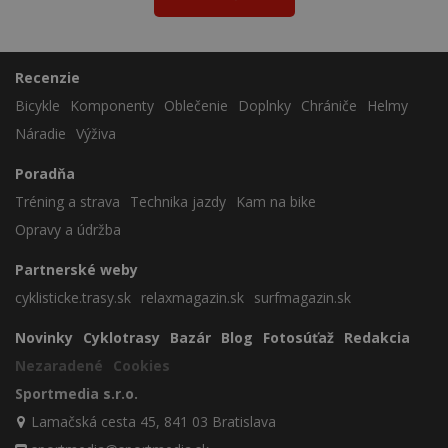
Recenzie
Bicykle
Komponenty
Oblečenie
Doplnky
Chrániče
Helmy
Náradie
Výživa
Poradňa
Tréning a strava
Technika jazdy
Kam na bike
Opravy a údržba
Partnerské weby
cyklisticke.trasy.sk
relaxmagazin.sk
surfmagazin.sk
Novinky
Cyklotrasy
Bazár
Blog
Fotosúťaž
Redakcia
Nezaradené
Cookies
Sportmedia s.r.o.
Lamačská cesta 45, 841 03 Bratislava