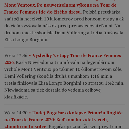
Mont Ventoux. Po neuveriteľnom výkone na Tour de
Poľská pretekárka
France Femmes ide do žltého dresu.
zaútočila necelých 10 kilometrov pred koncom etapy a až
do cieľa zvyšovala náskok pred prenasledovateľkami. Na
druhom mieste skončila Demi Vollering a tretia finišovala
Elisa Longo Borghini.
Včera 17:46
Výsledky 7. etapy Tour de France Femmes
Kasia Niewiadoma triumfovala na legendárnom
2026.
vrchole Mont Ventoux po takmer 10-kilometrovom sóle.
Demi Vollering skončila druhá s mankom 1:16 min a
tretia finišovala Elisa Longo Borghini so stratou 1:42 min.
Niewiadoma sa tiež dostala do vedenia celkovej
klasifikácie.
Včera 14:20
Tadej Pogačar o kolapse Primoža Rogliča
na Tour de France 2020: Keď som ho videl v cieli,
Pogačar priznal, že svoj prvý triumf
zlomilo mi to srdce.