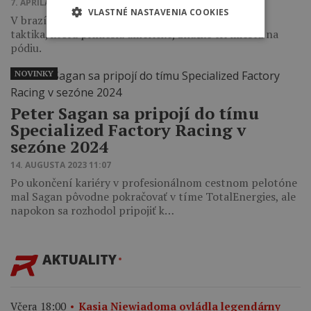
7. APRÍLA 2025 16:50
VLASTNÉ NASTAVENIA COOKIES
V brazílskom Araxá rozhodla tímová spolupráca a
taktika, ktorá priniesla americkej značke tri miesta na
pódiu.
NOVINKY
Peter Sagan sa pripojí do tímu
Specialized Factory Racing v
sezóne 2024
14. AUGUSTA 2023 11:07
Po ukončení kariéry v profesionálnom cestnom pelotóne
mal Sagan pôvodne pokračovať v tíme TotalEnergies, ale
napokon sa rozhodol pripojiť k…
AKTUALITY
Včera 18:00
Kasia Niewiadoma ovládla legendárny