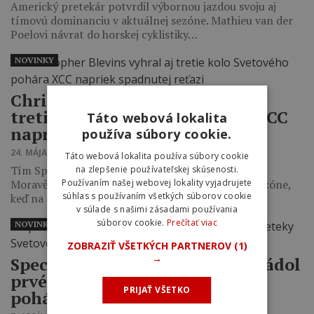
Americký pretekár potvrdil výbornou jazdou svoju aj
tímovú dominanciu v aktuálnej sezóne. Mathieu van der
Poelovi návrat do horskej cyklistiky…
NOVINKY
Christopher Blevins vyhral aj
tretie kolo Svetového pohára XCC
Táto webová lokalita
napriek spadnutej reťazi
používa súbory cookie.
24. MÁJA 2025 17:00
Táto webová lokalita používa súbory cookie
Tím Specialized Factory Racing v Novém Městě na
na zlepšenie používateľskej skúsenosti.
Používaním našej webovej lokality vyjadrujete
Moravě znova ukázal absolútnu prevahu v tejto sezóne,
súhlas s používaním všetkých súborov cookie
keď na druhom mieste…
v súlade s našimi zásadami používania
súborov cookie.
Prečítať viac
NOVINKY
ZOBRAZIŤ VŠETKÝCH PARTNEROV
(1)
→
Specialized Factory Racing ovládol
prvé XCO preteky Svetového
PRIJAŤ VŠETKO
pohára