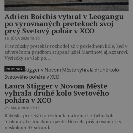
Adrien Boichis vyhral v Leogangu
po vyrovnaných pretekoch svoj
prvý Svetový pohár v XCO
16. JÚNA 2026 19:30
Francúzsky pretekár rozhodol až v poslednom kole, keď v
záverečnom prudkom stúpaní ušiel Martinovi aj Azzarovi.
Výsledky sa však po…
NOVINKY
Laura Stigger v Novom Měste
vyhrala druhé kolo Svetového
pohára v XCO
25. MÁJA 2026 17:15
Rakúska pretekárka rozhodla na konci tretieho kola
útokom v technickom zjazde. Do cieľa prišla osamote s
náskokom 47 sekúnd.