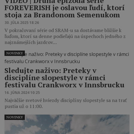
VIDEO | Druhá epizóda série
FOREVERISH je oslavou ľudí, ktorí
stoja za Brandonom Semenukom
30. JÚLA 2025 18:26
V pokračovaní série od SRAM-u sa dostávame bližšie k
ľuďom, ktorí sa denne podieľajú na úspechoch jedného z
najznámejších jazdcov…
NOVINKY
Sledujte naživo: Preteky v
disciplíne slopestyle v rámci
festivalu Crankworx v Innsbrucku
16. JÚNA 2024 10:25
Najväčšie svetové hviezdy disciplíny slopestyle sa na trať
pustia už o 11:00.
NOVINKY