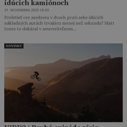
idúcich kamiónoch
21. NOVEMBRA 2025 18:03
Preletieť cez medzeru v dvoch proti sebe idúcich
nákladných autách trvajúcu menej než sekundu? Matt
Jones to dokázal v neuveriteľnom…
NOVINKY