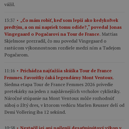
vážil.
13:37
„Čo mám robiť, keď som lepší ako kedykoľvek
predtým, a on mi napriek tomu odíde?,“ povedal Jonas
Mattias
Vingegaard o Pogačarovi na Tour de France.
Skjelmose prezradil, čo mu povedal Vingegaard o
rastúcom výkonnostnom rozdiele medzi ním a Tadejom
Pogačarom.
11:16
Prichádza najťažšia skúška Tour de France
Femmes. Favoritky čaká legendárny Mont Ventoux.
Siedma etapa Tour de France Femmes 2026 privedie
pretekárky na jeden z najslávnejších vrcholov cyklistiky.
Náročné stúpanie na Mont Ventoux môže rozhodnúť
súboj o žltý dres, v ktorom vedúcu Marlen Reusser delí od
Demi Vollering iba 12 sekúnd.
10:58
Nestačil jej ani najlepší desaťminútový výkon v