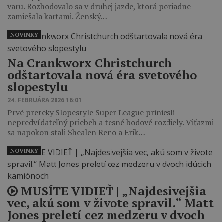
varu. Rozhodovalo sa v druhej jazde, ktorá poriadne
zamiešala kartami. Ženský…
NOVINKY
Na Crankworx Christchurch
odštartovala nová éra svetového
slopestylu
24. FEBRUÁRA 2026 16:01
Prvé preteky Slopestyle Super League priniesli
nepredvídateľný priebeh a tesné bodové rozdiely. Víťazmi
sa napokon stali Shealen Reno a Erik…
NOVINKY
MUSÍTE VIDIEŤ | „Najdesivejšia
vec, akú som v živote spravil.“ Matt
Jones preletí cez medzeru v dvoch