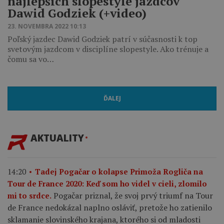
najlepších slopestyle jazdcov
Dawid Godziek (+video)
23. NOVEMBRA 2022 10:13
Poľský jazdec Dawid Godziek patrí v súčasnosti k top
svetovým jazdcom v disciplíne slopestyle. Ako trénuje a
čomu sa vo…
ĎALEJ
AKTUALITY
14:20
Tadej Pogačar o kolapse Primoža Rogliča na
Tour de France 2020: Keď som ho videl v cieli, zlomilo
Pogačar priznal, že svoj prvý triumf na Tour
mi to srdce.
de France nedokázal naplno osláviť, pretože ho zatienilo
sklamanie slovinského krajana, ktorého si od mladosti