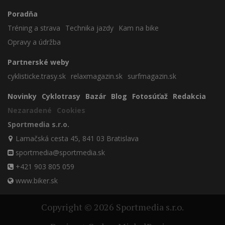
Poradňa
Tréning a strava
Technika jazdy
Kam na bike
Opravy a údržba
Partnerské weby
cyklisticke.trasy.sk
relaxmagazin.sk
surfmagazin.sk
Novinky
Cyklotrasy
Bazár
Blog
Fotosúťaž
Redakcia
Nezaradené
Cookies
Sportmedia s.r.o.
Lamačská cesta 45, 841 03 Bratislava
sportmedia@sportmedia.sk
+421 903 805 059
www.biker.sk
Copyright © 2026 Sportmedia s.r.o.