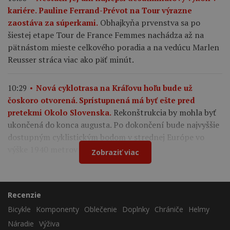
kariére. Pauline Ferrand-Prévot na Tour výrazne
Obhajkyňa prvenstva sa po
zaostáva za súperkami.
šiestej etape Tour de France Femmes nachádza až na
pätnástom mieste celkového poradia a na vedúcu Marlen
Reusser stráca viac ako päť minút.
10:29
Nová cyklotrasa na Kráľovu hoľu bude už
čoskoro otvorená. Sprístupnená má byť ešte pred
Rekonštrukcia by mohla byť
pretekmi Okolo Slovenska.
ukončená do konca augusta. Po dokončení bude najvyššie
dostupným cyklistickým bodom v strednej Európe vo
výške 1940 metrov nad morom.
Zobraziť viac
Recenzie
Bicykle
Komponenty
Oblečenie
Doplnky
Chrániče
Helmy
Náradie
Výživa