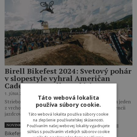
Birell Bikefest 2024: Svetový pohár
v slopestyle vyhral Američan
Caden Ingersoll (+galéria)
1. JÚNA 2024 22:41
Táto webová lokalita
Strieborný event svetového pohára FMB v Kálnici a jeden
používa súbory cookie.
z vrcholov festivalu Bikefest vyhral v silnej konkurencii
jazdcov z celého…
Táto webová lokalita používa súbory cookie
na zlepšenie používateľskej skúsenosti.
NOVINKY
Používaním našej webovej lokality vyjadrujete
súhlas s používaním všetkých súborov cookie