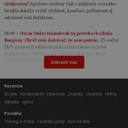
Správne zvolený tlak v plášťoch cestného
rýchlosťou?
bicykla dokáže zvýšiť rýchlosť, komfort, priľnavosť aj
odolnosť voči defektom.
09:49
Oscar Onley triumfoval na pretekoch Okolo
23-ročný
Burgosu: Chcel som dokázať, že sem patrím.
Škót premenil výbornú prácu tímu Ineos na prvé
individuálne víťazstvo po vážnom páde, pre ktorý
nemohol štartovať na Tour de France.
Zobraziť viac
Recenzie
Bicykle
Komponenty
Oblečenie
Doplnky
Chrániče
Helmy
Náradie
Výživa
Poradňa
Tréning a strava
Technika jazdy
Kam na bike