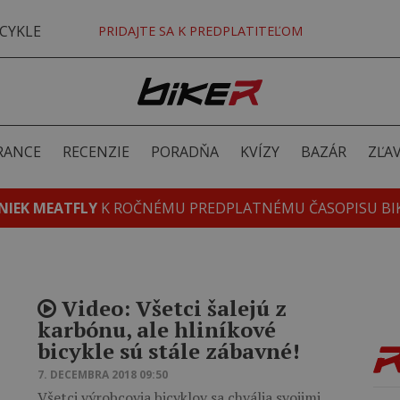
CYKLE
PRIDAJTE SA K PREDPLATITEĽOM
RANCE
RECENZIE
PORADŇA
KVÍZY
BAZÁR
ZĽA
NIEK MEATFLY
K ROČNÉMU PREDPLATNÉMU ČASOPISU BI
Video: Všetci šalejú z
karbónu, ale hliníkové
bicykle sú stále zábavné!
7. DECEMBRA 2018 09:50
Všetci výrobcovia bicyklov sa chvália svojimi