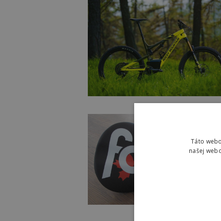
Táto webo
našej webo