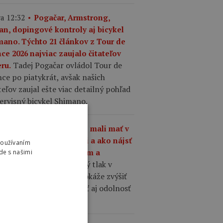
a 12:32
Pogačar, Armstrong,
an, dopingové kontroly aj bicykel
mano. Týchto 21 článkov z Tour de
ce 2026 najviac zaujalo čitateľov
Tadej Pogačar ovládol Tour de
ru.
ce po piatykrát, avšak našich
teľov zaujal ešte viac detailný pohľad
ervisný bicykel Shimano.
a 10:01
Aký tlak by ste mali mať v
šťoch na cestnom bicykli a ako nájsť
Používaním
nováhu medzi komfortom a
de s našimi
Správne zvolený tlak v
hlosťou?
ťoch cestného bicykla dokáže zvýšiť
losť, komfort, priľnavosť aj odolnosť
 defektom.