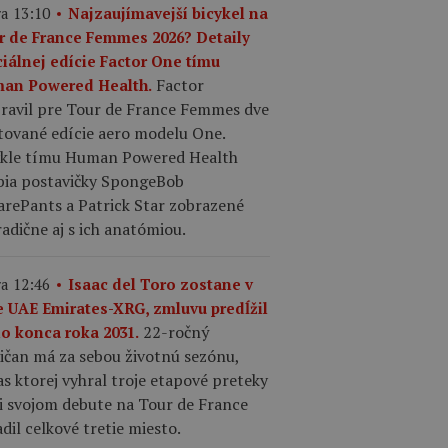
a 13:10
Najzaujímavejší bicykel na
r de France Femmes 2026? Detaily
ciálnej edície Factor One tímu
Factor
an Powered Health.
pravil pre Tour de France Femmes dve
tované edície aero modelu One.
ykle tímu Human Powered Health
bia postavičky SpongeBob
arePants a Patrick Star zobrazené
adične aj s ich anatómiou.
a 12:46
Isaac del Toro zostane v
e UAE Emirates-XRG, zmluvu predĺžil
22-ročný
do konca roka 2031.
ičan má za sebou životnú sezónu,
s ktorej vyhral troje etapové preteky
ri svojom debute na Tour de France
dil celkové tretie miesto.