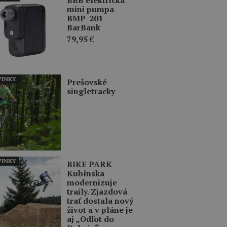
mini pumpa
BMP-201
BarBank
79,95
€
INKY
Prešovské
singletracky
INKY
BIKE PARK
Kubínska
modernizuje
traily. Zjazdová
trať dostala nový
život a v pláne je
aj „Odľot do