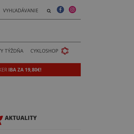
VY TÝŽDŇA
CYKLOSHOP
KER
IBA ZA 19,80€!
AKTUALITY