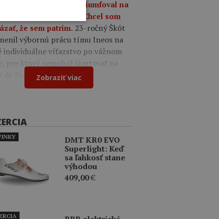
a 09:49
Oscar Onley triumfoval na
tekoch Okolo Burgosu: Chcel som
23-ročný Škót
ázať, že sem patrím.
menil výbornú prácu tímu Ineos na
é individuálne víťazstvo po vážnom
e, pre ktorý nemohol štartovať na
r de France.
Zobraziť viac
ZERCIA
INKY
DMT KR0 EVO
Superlight: Keď
sa ľahkosť stane
výhodou
409,00
€
ERCIA
BBB elektrická