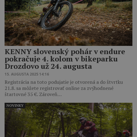
KENNY slovenský pohár v endure
pokračuje 4. kolom v bikeparku
Drozdovo už 24. augusta
15. AUGUSTA 2025 14:16
Registrácia na toto podujatie je otvorená a do štvrtku
21.8. sa môžete registrovať online za zvýhodnené
štartovné 35 €. Zároveň…
NOVINKY