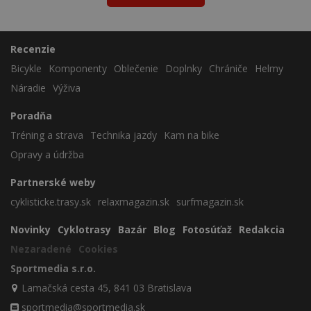
Recenzie
Bicykle
Komponenty
Oblečenie
Doplnky
Chrániče
Helmy
Náradie
Výživa
Poradňa
Tréning a strava
Technika jazdy
Kam na bike
Opravy a údržba
Partnerské weby
cyklisticke.trasy.sk
relaxmagazin.sk
surfmagazin.sk
Novinky
Cyklotrasy
Bazár
Blog
Fotosúťaž
Redakcia
Nezaradené
Cookies
Sportmedia s.r.o.
Lamačská cesta 45, 841 03 Bratislava
sportmedia@sportmedia.sk