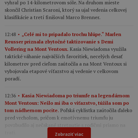
vyhral po 14-kilometrovom sóle. Na druhom mieste
skončil Christian Scaroni, ktorý sa ujal vedenia celkovej
klasifikácie a tretí finišoval Marco Brenner.
12:48
„Celé mi to pripadalo trochu hlúpe.“ Marlen
Reusser priznala zbytočné taktizovanie s Demi
Kasia Niewiadoma využila
Vollering na Mont Ventoux.
taktické váhanie najväčších favoritiek, necelých desať
kilometrov pred cieľom zaútočila a na Mont Ventoux si
vybojovala etapové víťazstvo aj vedenie v celkovom
poradí.
12:36
Kasia Niewiadoma po triumfe na legendárnom
Mont Ventoux: Nešlo mi iba o víťazstvo, túžila som po
Poľská cyklistka zaútočila ďaleko
tom nádhernom pocite.
pred vrcholom, pričom k emotívnemu triumfu ju
povzbudilo aj nečakané stretnutie s rodičmi priamo na
trati.
Zobraziť viac