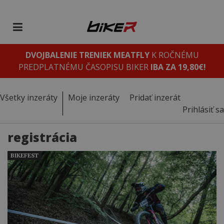
DVOJBALENIE TRENIEK MEATFLY
K ROČNÉMU
PREDPLATNÉMU ČASOPISU BIKER
IBA ZA 19,80€!
Všetky inzeráty
Moje inzeráty
Pridať inzerát
Prihlásiť sa
registrácia
BIKEFEST