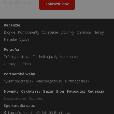
Demi Vollering iba 12 sekúnd.
Zobraziť viac
Recenzie
Bicykle
Komponenty
Oblečenie
Doplnky
Chrániče
Helmy
Náradie
Výživa
Poradňa
Tréning a strava
Technika jazdy
Kam na bike
Opravy a údržba
Partnerské weby
cyklisticke.trasy.sk
relaxmagazin.sk
surfmagazin.sk
Novinky
Cyklotrasy
Bazár
Blog
Fotosúťaž
Redakcia
Nezaradené
Cookies
Sportmedia s.r.o.
Lamačská cesta 45, 841 03 Bratislava