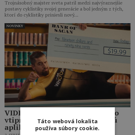
Trojnásobný majster sveta patril medzi najvýraznejšie
postavy cyklistiky svojej generácie a bol jedným z tých,
ktorí do cyklistiky priniesli nový…
NOVINKY
VIDEO ‎| Peter Sagan účinkuje vo
vtipnej reklame na trenažérovú
Táto webová lokalita
aplikáciu MyWhoosh
používa súbory cookie.