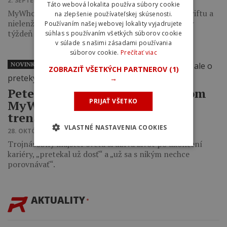
2. SEPTEMBRA 2025 16:02
Táto webová lokalita používa súbory cookie
MyWhoosh je najbližšia bezplatná alternatíva k Zwiftu a
na zlepšenie používateľskej skúsenosti.
nielenže je zdarma, ale účastníkom pretekov každý
Používaním našej webovej lokality vyjadrujete
týždeň rozdeľuje nemalé finančné odmeny.
súhlas s používaním všetkých súborov cookie
v súlade s našimi zásadami používania
súborov cookie.
Prečítať viac
NOVINKY
ZOBRAZIŤ VŠETKÝCH PARTNEROV
(1)
→
Peter Sagan je síce ambasádorom
PRIJAŤ VŠETKO
MyWhoosh, ale o preteky na
trenažéri záujem nemá
VLASTNÉ NASTAVENIA COOKIES
28. OKTÓBRA 2024 11:07
Trojnásobný majster sveta si užíva život po ukončení
kariéry, „pretekal už dosť“ a „už sa s nikým nechce
porovnávať“.
AKTUALITY