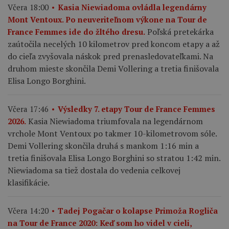
Včera 18:00
Kasia Niewiadoma ovládla legendárny
Mont Ventoux. Po neuveriteľnom výkone na Tour de
Poľská pretekárka
France Femmes ide do žltého dresu.
zaútočila necelých 10 kilometrov pred koncom etapy a až
do cieľa zvyšovala náskok pred prenasledovateľkami. Na
druhom mieste skončila Demi Vollering a tretia finišovala
Elisa Longo Borghini.
Včera 17:46
Výsledky 7. etapy Tour de France Femmes
Kasia Niewiadoma triumfovala na legendárnom
2026.
vrchole Mont Ventoux po takmer 10-kilometrovom sóle.
Demi Vollering skončila druhá s mankom 1:16 min a
tretia finišovala Elisa Longo Borghini so stratou 1:42 min.
Niewiadoma sa tiež dostala do vedenia celkovej
klasifikácie.
Včera 14:20
Tadej Pogačar o kolapse Primoža Rogliča
na Tour de France 2020: Keď som ho videl v cieli,