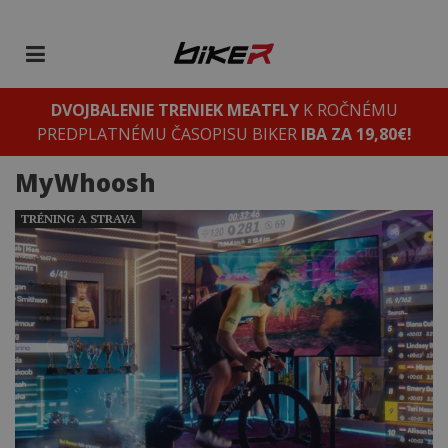
DVOJBALENIE TRENIEK MEATFLY
K ROČNÉMU
PREDPLATNÉMU ČASOPISU BIKER
IBA ZA 19,80€!
MyWhoosh
TRÉNING A STRAVA