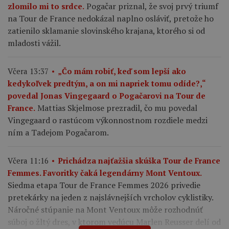
Pogačar priznal, že svoj prvý triumf
zlomilo mi to srdce.
na Tour de France nedokázal naplno osláviť, pretože ho
zatienilo sklamanie slovinského krajana, ktorého si od
mladosti vážil.
Včera 13:37
„Čo mám robiť, keď som lepší ako
kedykoľvek predtým, a on mi napriek tomu odíde?,“
povedal Jonas Vingegaard o Pogačarovi na Tour de
Mattias Skjelmose prezradil, čo mu povedal
France.
Vingegaard o rastúcom výkonnostnom rozdiele medzi
ním a Tadejom Pogačarom.
Včera 11:16
Prichádza najťažšia skúška Tour de France
Femmes. Favoritky čaká legendárny Mont Ventoux.
Siedma etapa Tour de France Femmes 2026 privedie
pretekárky na jeden z najslávnejších vrcholov cyklistiky.
Náročné stúpanie na Mont Ventoux môže rozhodnúť
súboj o žltý dres, v ktorom vedúcu Marlen Reusser delí od