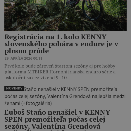
Registrácia na 1. kolo KENNY
slovenského pohára v endure je v
plnom prúde
29. APRÍLA 2026 00:11
Prvé kolo bude zároveň štartom sezóny aj pre hobby
platformu MTBIKER Hornonitrianska enduro série a
uskutoční sa cez víkend 9.-10.…
NOVINKY
Ľuboš Staňo nenašiel v KENNY
SPEN premožiteľa počas celej
sezóny, Valentína Grendová