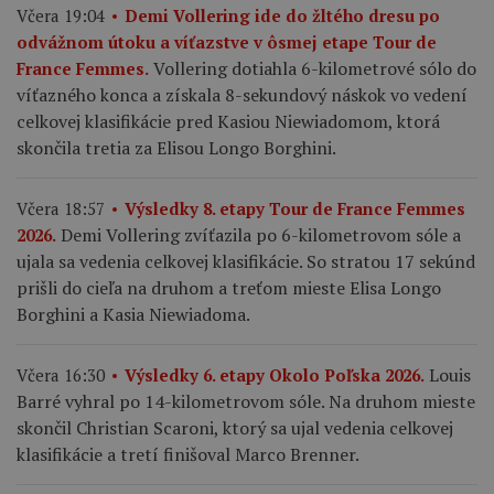
Včera 19:04
Demi Vollering ide do žltého dresu po
odvážnom útoku a víťazstve v ôsmej etape Tour de
Vollering dotiahla 6-kilometrové sólo do
France Femmes.
víťazného konca a získala 8-sekundový náskok vo vedení
celkovej klasifikácie pred Kasiou Niewiadomom, ktorá
skončila tretia za Elisou Longo Borghini.
Včera 18:57
Výsledky 8. etapy Tour de France Femmes
Demi Vollering zvíťazila po 6-kilometrovom sóle a
2026.
ujala sa vedenia celkovej klasifikácie. So stratou 17 sekúnd
prišli do cieľa na druhom a treťom mieste Elisa Longo
Borghini a Kasia Niewiadoma.
Louis
Včera 16:30
Výsledky 6. etapy Okolo Poľska 2026.
Barré vyhral po 14-kilometrovom sóle. Na druhom mieste
skončil Christian Scaroni, ktorý sa ujal vedenia celkovej
klasifikácie a tretí finišoval Marco Brenner.