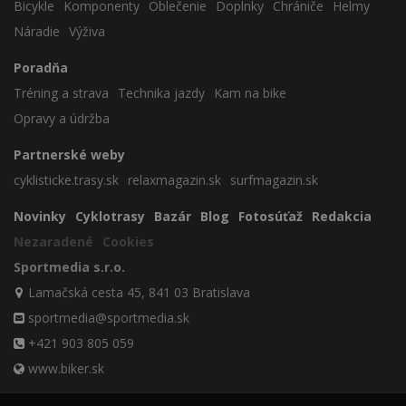
Bicykle
Komponenty
Oblečenie
Doplnky
Chrániče
Helmy
Náradie
Výživa
Poradňa
Tréning a strava
Technika jazdy
Kam na bike
Opravy a údržba
Partnerské weby
cyklisticke.trasy.sk
relaxmagazin.sk
surfmagazin.sk
Novinky
Cyklotrasy
Bazár
Blog
Fotosúťaž
Redakcia
Nezaradené
Cookies
Sportmedia s.r.o.
Lamačská cesta 45, 841 03 Bratislava
sportmedia@sportmedia.sk
+421 903 805 059
www.biker.sk