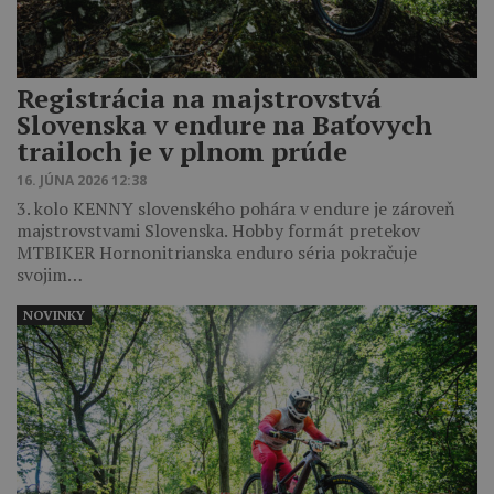
Registrácia na majstrovstvá
Slovenska v endure na Baťovych
trailoch je v plnom prúde
16. JÚNA 2026 12:38
3. kolo KENNY slovenského pohára v endure je zároveň
majstrovstvami Slovenska. Hobby formát pretekov
MTBIKER Hornonitrianska enduro séria pokračuje
svojim…
NOVINKY