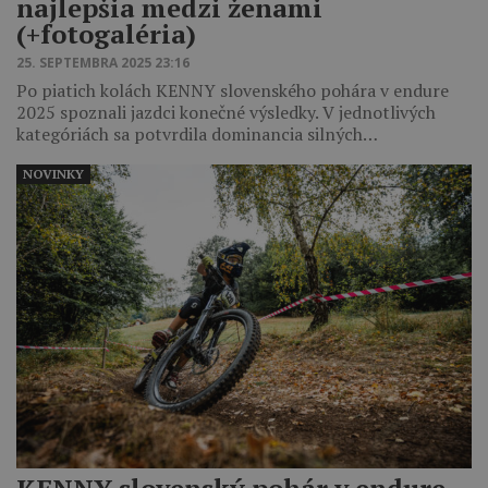
najlepšia medzi ženami
(+fotogaléria)
25. SEPTEMBRA 2025 23:16
Po piatich kolách KENNY slovenského pohára v endure
2025 spoznali jazdci konečné výsledky. V jednotlivých
kategóriách sa potvrdila dominancia silných…
NOVINKY
KENNY slovenský pohár v endure