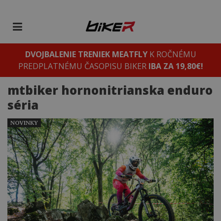
DVOJBALENIE TRENIEK MEATFLY
K ROČNÉMU
PREDPLATNÉMU ČASOPISU BIKER
IBA ZA 19,80€!
mtbiker hornonitrianska enduro
séria
NOVINKY