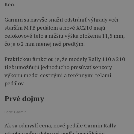
Keo.
Garmin sa navyše snažil odstrániť výhrady voči
starším MTB pedálom a nové XC210 majú
celokovové telo a nižšiu výšku zloženia 11,5 mm,
čo je o 2 mm menej než predtým.
Praktickou funkciou je, že modely Rally 110 a 210
tiež umožňujú jednoducho presúvať senzory
výkonu medzi cestnými a terénnymi telami
pedálov.
Prvé dojmy
Foto: Garmin
Ak sa odmyslí cena, nové pedále Garmin Rally
pôsobia veľmi dobre už podľa špecifikácie.