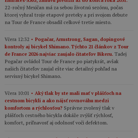
Emirates-XRG, zmluvu predĺžil až do konca roka 2031.
22-ročný Mexičan má za sebou životnú sezónu, počas
ktorej vyhral troje etapové preteky a pri svojom debute
na Tour de France obsadil celkové tretie miesto.
Včera 12:32
Pogačar, Armstrong, Sagan, dopingové
kontroly aj bicykel Shimano. Týchto 21 článkov z Tour
Tadej
de France 2026 najviac zaujalo čitateľov Bikeru.
Pogačar ovládol Tour de France po piatykrát, avšak
našich čitateľov zaujal ešte viac detailný pohľad na
servisný bicykel Shimano.
Včera 10:01
Aký tlak by ste mali mať v plášťoch na
cestnom bicykli a ako nájsť rovnováhu medzi
Správne zvolený tlak v
komfortom a rýchlosťou?
plášťoch cestného bicykla dokáže zvýšiť rýchlosť,
komfort, priľnavosť aj odolnosť voči defektom.