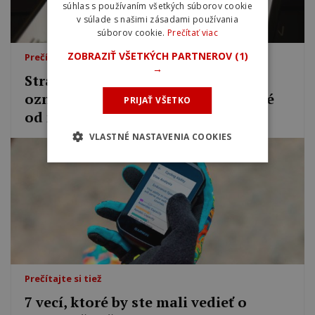
súhlas s používaním všetkých súborov cookie
v súlade s našimi zásadami používania
súborov cookie.
Prečítať viac
ZOBRAZIŤ VŠETKÝCH PARTNEROV
(1)
Prečítajte si tiež
→
Strava: Nesúhlasíme s rozsiahlym
označovaním značky Garmin, ktoré
PRIJAŤ VŠETKO
od nás požaduje
VLASTNÉ NASTAVENIA COOKIES
Prečítajte si tiež
7 vecí, ktoré by ste mali vedieť o