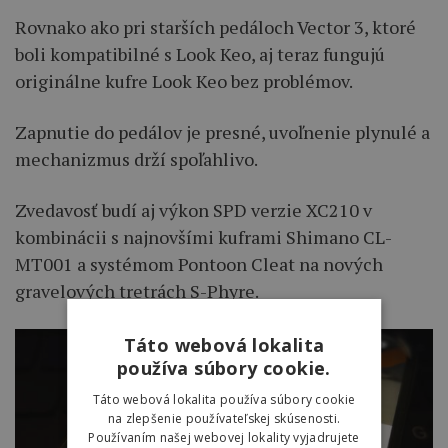
Rovnako ako pri starších pedáloch Vector 3, ktoré
boli kompatibilné s Look Keo, aj teraz fungujú
originálne kufre Look Keo bez problémov.
Zapnutie do pedálov je presné, uvoľnenie plynulé a
mechanizmus drží spoľahlivo.
Zvedavosť budí aj výkon SPD verzie XC210 v
kombinácii s najnovšími kuframi Shimano CL-
MT001 a systémom Pontoon Cleat na nových
gravelových tretrách S-Phyre.
Táto webová lokalita
používa súbory cookie.
Táto webová lokalita používa súbory cookie
na zlepšenie používateľskej skúsenosti.
Používaním našej webovej lokality vyjadrujete