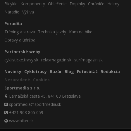
Bicykle
Komponenty
Oblečenie
Doplnky
Chrániče
Helmy
Náradie
Výživa
Poradňa
Tréning a strava
Technika jazdy
Kam na bike
Opravy a údržba
Partnerské weby
cyklisticke.trasy.sk
relaxmagazin.sk
surfmagazin.sk
Novinky
Cyklotrasy
Bazár
Blog
Fotosúťaž
Redakcia
Nezaradené
Cookies
Sportmedia s.r.o.
Lamačská cesta 45, 841 03 Bratislava
sportmedia@sportmedia.sk
+421 903 805 059
www.biker.sk