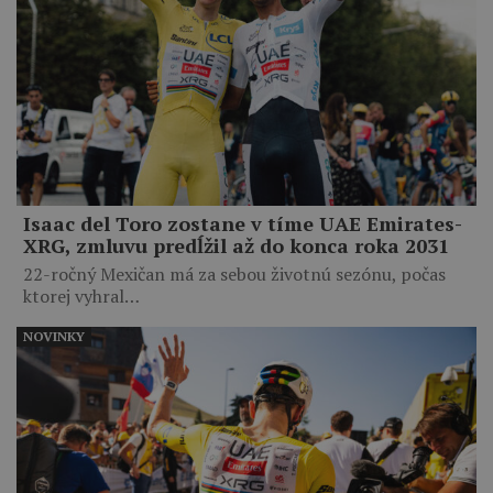
Isaac del Toro zostane v tíme UAE Emirates-
XRG, zmluvu predĺžil až do konca roka 2031
22-ročný Mexičan má za sebou životnú sezónu, počas
ktorej vyhral…
NOVINKY