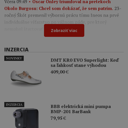
Včera 09:49
Oscar Onley triumfoval na pretekoch
23-
Okolo Burgosu: Chcel som dokázať, že sem patrím.
ročný Škót premenil výbornú prácu tímu Ineos na prvé
individuálne víťazstvo po vážnom páde, pre ktorý
nemohol štartovať na Tour de France.
Zobraziť viac
INZERCIA
NOVINKY
DMT KR0 EVO Superlight: Keď
sa ľahkosť stane výhodou
409,00
€
INZERCIA
BBB elektrická mini pumpa
BMP-201 BarBank
79,95
€