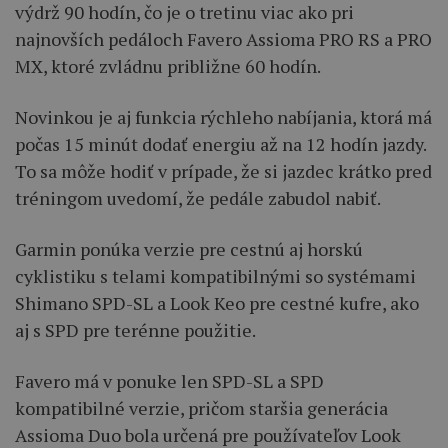
výdrž 90 hodín, čo je o tretinu viac ako pri
najnovších pedáloch Favero Assioma PRO RS a PRO
MX, ktoré zvládnu približne 60 hodín.
Novinkou je aj funkcia rýchleho nabíjania, ktorá má
počas 15 minút dodať energiu až na 12 hodín jazdy.
To sa môže hodiť v prípade, že si jazdec krátko pred
tréningom uvedomí, že pedále zabudol nabiť.
Garmin ponúka verzie pre cestnú aj horskú
cyklistiku s telami kompatibilnými so systémami
Shimano SPD-SL a Look Keo pre cestné kufre, ako
aj s SPD pre terénne použitie.
Favero má v ponuke len SPD-SL a SPD
kompatibilné verzie, pričom staršia generácia
Assioma Duo bola určená pre používateľov Look