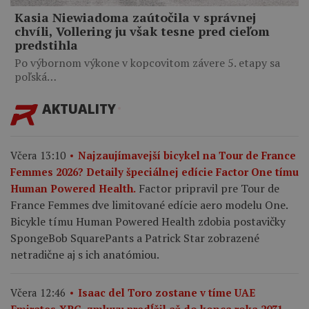
Kasia Niewiadoma zaútočila v správnej
chvíli, Vollering ju však tesne pred cieľom
predstihla
Po výbornom výkone v kopcovitom závere 5. etapy sa
poľská…
AKTUALITY
Včera 13:10
Najzaujímavejší bicykel na Tour de France
Femmes 2026? Detaily špeciálnej edície Factor One tímu
Factor pripravil pre Tour de
Human Powered Health.
France Femmes dve limitované edície aero modelu One.
Bicykle tímu Human Powered Health zdobia postavičky
SpongeBob SquarePants a Patrick Star zobrazené
netradične aj s ich anatómiou.
Včera 12:46
Isaac del Toro zostane v tíme UAE