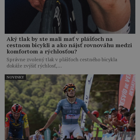
Aký tlak by ste mali mať v plášťoch na
cestnom bicykli a ako nájsť rovnováhu medzi
komfortom a rýchlosťou?
Správne zvolený tlak v plášťoch cestného bicykla
dokáže zvýšiť rýchlosť,…
NOVINKY