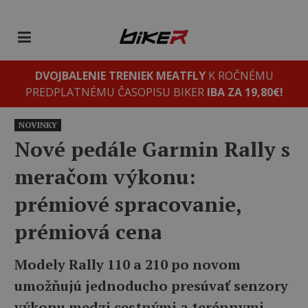
DVOJBALENIE TRENIEK MEATFLY
K ROČNÉMU
PREDPLATNÉMU ČASOPISU BIKER
IBA ZA 19,80€!
NOVINKY
Nové pedále Garmin Rally s
meračom výkonu:
prémiové spracovanie,
prémiová cena
Modely Rally 110 a 210 po novom
umožňujú jednoducho presúvať senzory
výkonu medzi cestnými a terénnymi