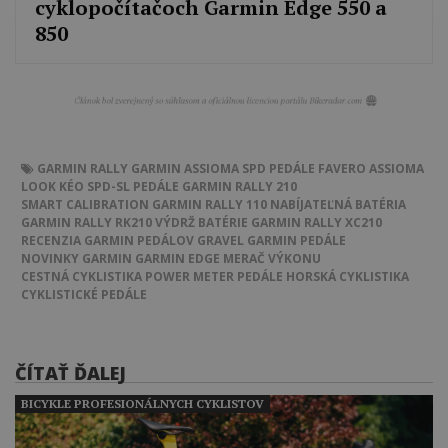
cyklopočítačoch Garmin Edge 550 a
850
GARMIN RALLY
GARMIN ASSIOMA
SPD PEDÁLE
FAVERO ASSIOMA
LOOK KÉO
SPD-SL PEDÁLE
GARMIN RALLY 210
SMART CALIBRATION
GARMIN RALLY 110
NABÍJATEĽNÁ BATÉRIA
GARMIN RALLY RK210
VÝDRŽ BATÉRIE
GARMIN RALLY XC210
RECENZIA GARMIN PEDÁLOV
GRAVEL
GARMIN PEDÁLE
NOVINKY GARMIN
GARMIN EDGE
MERAČ VÝKONU
CESTNÁ CYKLISTIKA
POWER METER PEDÁLE
HORSKÁ CYKLISTIKA
CYKLISTICKÉ PEDÁLE
ČÍTAŤ ĎALEJ
BICYKLE PROFESIONÁLNYCH CYKLISTOV