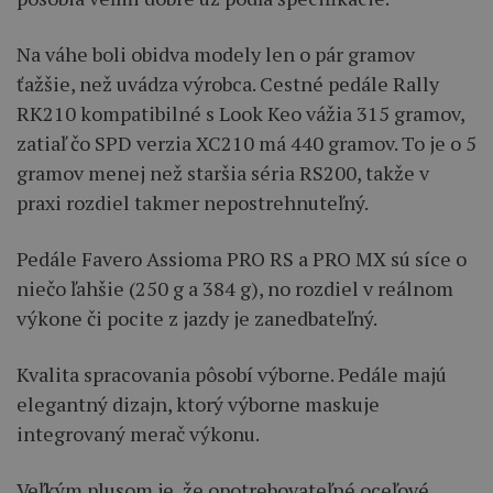
Na váhe boli obidva modely len o pár gramov
ťažšie, než uvádza výrobca. Cestné pedále Rally
RK210 kompatibilné s Look Keo vážia 315 gramov,
zatiaľ čo SPD verzia XC210 má 440 gramov. To je o 5
gramov menej než staršia séria RS200, takže v
praxi rozdiel takmer nepostrehnuteľný.
Pedále Favero Assioma PRO RS a PRO MX sú síce o
niečo ľahšie (250 g a 384 g), no rozdiel v reálnom
výkone či pocite z jazdy je zanedbateľný.
Kvalita spracovania pôsobí výborne. Pedále majú
elegantný dizajn, ktorý výborne maskuje
integrovaný merač výkonu.
Veľkým plusom je, že opotrebovateľné oceľové