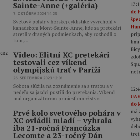
Sainte-Anne (+galéria)
13:1
de 
7. OKTÓBRA 2024 14:23
špe
Svetový pohár v horskej cyklistike vyvrcholil v
Hum
kanadskom Mont-Sainte-Anne, kde sa pretekári
pri
stretli v drsných podmienkach, aby rozhodli o
tom,…
limi
Bic
Video: Elitní XC pretekári
zdo
testovali cez víkend
Squ
olympijskú trať v Paríži
netr
26. SEPTEMBRA 2023 12:01
Sobota slúžila na zoznámenie sa s traťou a v
12:4
nedeľu sa jazdci pustili do pretekania. Víkend
UAE
mal organizátorom priniesť množstvo…
do 
má z
Prvé kolo svetového pohára v
vyhr
XC ovládli mladí – vyhrala
debu
iba 21-ročná Francúzka
tret
Lecomte a 23-ročný Dán