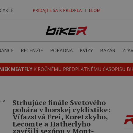
CYKLE
PRIDAJTE SA K PREDPLATITEĽOM
RANCE
RECENZIE
PORADŇA
KVÍZY
BAZÁR
ZĽA
NIEK MEATFLY
K ROČNÉMU PREDPLATNÉMU ČASOPISU BI
Strhujúce finále Svetového
pohára v horskej cyklistike:
Víťazstvá Frei, Koretzkyho,
Lecomte a Hatherlyho
zavŕšili sezónu v Mont-