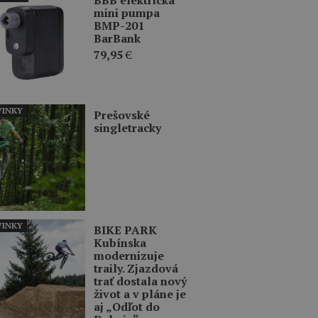
mini pumpa
BMP-201
BarBank
79,95
€
INKY
Prešovské
singletracky
INKY
BIKE PARK
Kubínska
modernizuje
traily. Zjazdová
trať dostala nový
život a v pláne je
aj „Odľot do