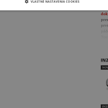
VLASTNÉ NASTAVENIA COOKIES
09:4
pre
dok
pre
prv
pád
Tou
IN
NOV
INZ