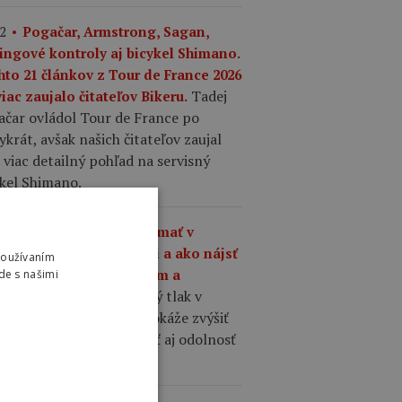
2
Pogačar, Armstrong, Sagan,
ingové kontroly aj bicykel Shimano.
hto 21 článkov z Tour de France 2026
Tadej
iac zaujalo čitateľov Bikeru.
ačar ovládol Tour de France po
ykrát, avšak našich čitateľov zaujal
 viac detailný pohľad na servisný
ykel Shimano.
1
Aký tlak by ste mali mať v
šťoch na cestnom bicykli a ako nájsť
Používaním
nováhu medzi komfortom a
de s našimi
Správne zvolený tlak v
hlosťou?
ťoch cestného bicykla dokáže zvýšiť
losť, komfort, priľnavosť aj odolnosť
 defektom.