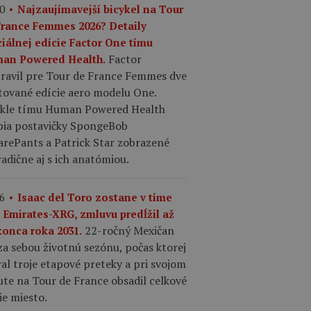
0
Najzaujímavejší bicykel na Tour
France Femmes 2026? Detaily
ciálnej edície Factor One tímu
Factor
an Powered Health.
pravil pre Tour de France Femmes dve
tované edície aero modelu One.
ykle tímu Human Powered Health
bia postavičky SpongeBob
arePants a Patrick Star zobrazené
adične aj s ich anatómiou.
6
Isaac del Toro zostane v tíme
 Emirates-XRG, zmluvu predĺžil až
22-ročný Mexičan
konca roka 2031.
a sebou životnú sezónu, počas ktorej
al troje etapové preteky a pri svojom
te na Tour de France obsadil celkové
ie miesto.