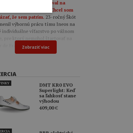
9
Oscar Onley triumfoval na
tekoch Okolo Burgosu: Chcel som
23-ročný Škót
ázať, že sem patrím.
menil výbornú prácu tímu Ineos na
é individuálne víťazstvo po vážnom
e, pre ktorý nemohol štartovať na
r de France.
Zobraziť viac
ZERCIA
INKY
DMT KR0 EVO
Superlight: Keď
sa ľahkosť stane
výhodou
409,00
€
ERCIA
BBB elektrická