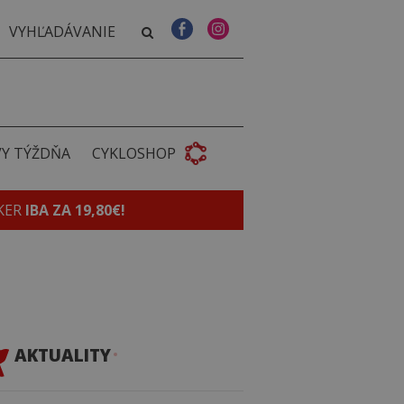
VY TÝŽDŇA
CYKLOSHOP
KER
IBA ZA 19,80€!
AKTUALITY