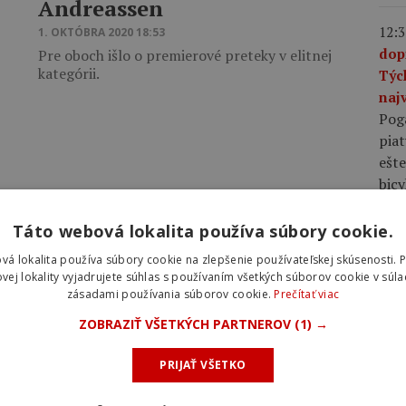
Andreassen
12:3
1. OKTÓBRA 2020 18:53
dop
Pre oboch išlo o premierové preteky v elitnej
kategórii.
Týc
najv
Pog
piat
ešte
bic
Táto webová lokalita používa súbory cookie.
10:0
plá
vá lokalita používa súbory cookie na zlepšenie používateľskej skúsenosti. 
rov
vej lokality vyjadrujete súhlas s používaním všetkých súborov cookie v súla
zásadami používania súborov cookie.
Prečítať viac
rýc
pláš
ZOBRAZIŤ VŠETKÝCH PARTNEROV
(1) →
rých
voči
PRIJAŤ VŠETKO