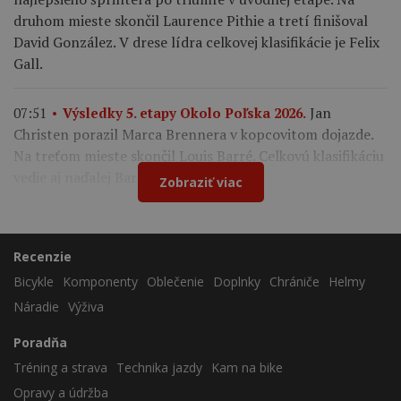
druhom mieste skončil Laurence Pithie a tretí finišoval
David González. V drese lídra celkovej klasifikácie je Felix
Gall.
Jan
07:51
Výsledky 5. etapy Okolo Poľska 2026.
Christen porazil Marca Brennera v kopcovitom dojazde.
Na treťom mieste skončil Louis Barré. Celkovú klasifikáciu
vedie aj naďalej Bart Lemmen.
Zobraziť viac
Recenzie
Bicykle
Komponenty
Oblečenie
Doplnky
Chrániče
Helmy
Náradie
Výživa
Poradňa
Tréning a strava
Technika jazdy
Kam na bike
Opravy a údržba