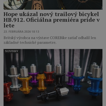
Hope ukázal nový trailový bicykel
HB.912. Oficiálna premiéra príde v
lete
23. FEBRUÁRA 2026 18:13
Britský výrobca na výstave COREBike zatiaľ odhalil len
základné technické parametre.
NOVINKY