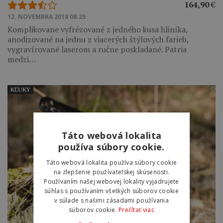
164,90
€
12. NOVEMBRA 2018 08:25
Komplikovane vyfrézované z jedného kusa hliníka,
anodizované na jednu z viacerých štýlových farieb,
vygravírované laserom a ručne poskladané. Patria
medzi…
KĽUKY
Táto webová lokalita
používa súbory cookie.
Táto webová lokalita používa súbory cookie
na zlepšenie používateľskej skúsenosti.
Používaním našej webovej lokality vyjadrujete
súhlas s používaním všetkých súborov cookie
v súlade s našimi zásadami používania
súborov cookie.
Prečítať viac