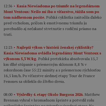
12:36
Kasia Niewiadoma po triumfe na legendárnom
Mont Ventoux: Nešlo mi iba o víťazstvo, túžila som po
Poľská cyklistka zaútočila ďaleko
tom nádhernom pocite.
pred vrcholom, pričom k emotívnemu triumfu ju
povzbudilo aj nečakané stretnutie s rodičmi priamo na
trati.
12:23
Najlepší výkon v histórii ženskej cyklistiky?
Kasia Niewiadoma ovládla legendárny Mont Ventoux s
Poľská pretekárka absolvovala 15,7
výkonom 5,3 W/kg.
km dlhé stúpanie s priemerným sklonom 8,8 % v
rekordnom čase 55:22 minúty a s priemernou rýchlosťou
16,5 km/h. Po víťazstve siedmej etapy Tour de France
Femmes sa obliekla do žltého dresu.
Matthew
08:00
Výsledky 4. etapy Okolo Burgosu 2026.
Brennan vyhral v hromadnom šprinte a potvrdil rolu
najlepšieho šprintéra po triumfe v úvodnej etape. Na