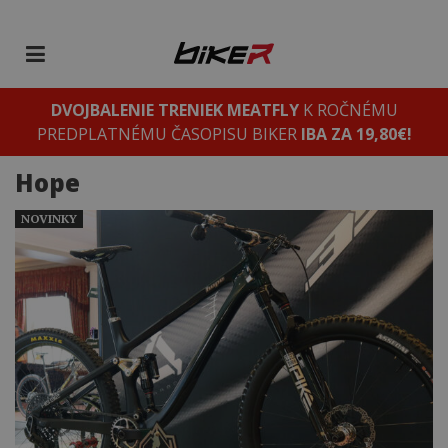
DVOJBALENIE TRENIEK MEATFLY
K ROČNÉMU
PREDPLATNÉMU ČASOPISU BIKER
IBA ZA 19,80€!
Hope
NOVINKY