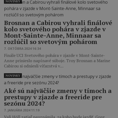
NOVINKY
Brosnan a Cabirou vyhrali finálové
kolo svetového pohára v zjazde v
Mont-Sainte-Anne, Minnaar sa
rozlúčil so svetovým pohárom
7. OKTÓBRA 2024 16:34
Finále UCI Svetového pohára v zjazde v Mont-Sainte-
Anne prinieslo napínavé súboje. Troy Brosnan a Marine
Cabirou si odniesli víťazstvá v…
NOVINKY
Aké sú najväčšie zmeny v tímoch a
prestupy v zjazde a freeride pre
sezónu 2024?
7. JANUÁRA 2024 11:19
Vali Höll zatiaľ neoznámila, za koho bude jazdiť, Greg