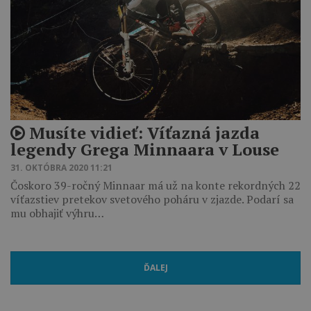
Musíte vidieť: Víťazná jazda
legendy Grega Minnaara v Louse
31. OKTÓBRA 2020 11:21
Čoskoro 39-ročný Minnaar má už na konte rekordných 22
víťazstiev pretekov svetového poháru v zjazde. Podarí sa
mu obhajiť výhru…
ĎALEJ