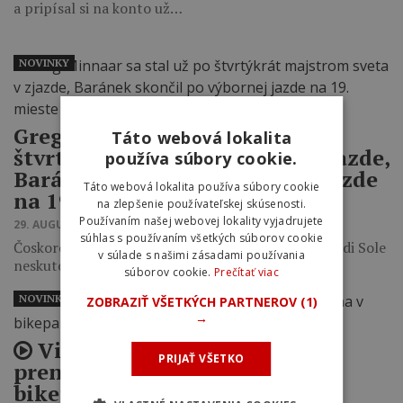
a pripísal si na konto už…
NOVINKY
Greg Minnaar sa stal už po
Táto webová lokalita
štvrtýkrát majstrom sveta v zjazde,
používa súbory cookie.
Baránek skončil po výbornej jazde
Táto webová lokalita používa súbory cookie
na 19. mieste
na zlepšenie používateľskej skúsenosti.
Používaním našej webovej lokality vyjadrujete
29. AUGUSTA 2021 17:11
súhlas s používaním všetkých súborov cookie
Čoskoro 40-ročný Greg Minnaar predviedol vo Val di Sole
v súlade s našimi zásadami používania
neskutočnú jazdu.
súborov cookie.
Prečítať viac
NOVINKY
ZOBRAZIŤ VŠETKÝCH PARTNEROV
(1)
→
Video: Greg Minnaar
PRIJAŤ VŠETKO
prenasleduje Petra Sagana v
bikeparku v Andorre