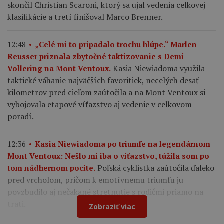
skončil Christian Scaroni, ktorý sa ujal vedenia celkovej
klasifikácie a tretí finišoval Marco Brenner.
12:48
„Celé mi to pripadalo trochu hlúpe.“ Marlen
Reusser priznala zbytočné taktizovanie s Demi
Kasia Niewiadoma využila
Vollering na Mont Ventoux.
taktické váhanie najväčších favoritiek, necelých desať
kilometrov pred cieľom zaútočila a na Mont Ventoux si
vybojovala etapové víťazstvo aj vedenie v celkovom
poradí.
12:36
Kasia Niewiadoma po triumfe na legendárnom
Mont Ventoux: Nešlo mi iba o víťazstvo, túžila som po
Poľská cyklistka zaútočila ďaleko
tom nádhernom pocite.
pred vrcholom, pričom k emotívnemu triumfu ju
povzbudilo aj nečakané stretnutie s rodičmi priamo na
trati.
Zobraziť viac