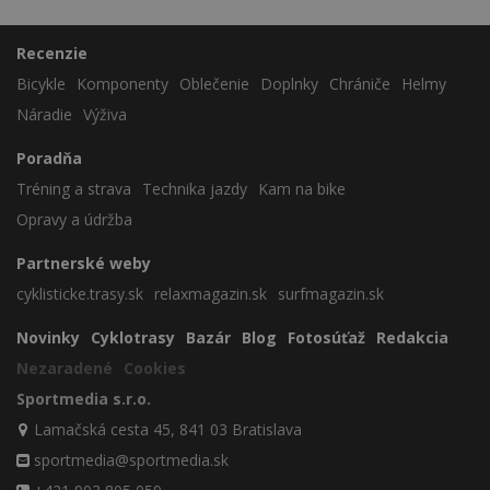
Recenzie
Bicykle
Komponenty
Oblečenie
Doplnky
Chrániče
Helmy
Náradie
Výživa
Poradňa
Tréning a strava
Technika jazdy
Kam na bike
Opravy a údržba
Partnerské weby
cyklisticke.trasy.sk
relaxmagazin.sk
surfmagazin.sk
Novinky
Cyklotrasy
Bazár
Blog
Fotosúťaž
Redakcia
Nezaradené
Cookies
Sportmedia s.r.o.
Lamačská cesta 45, 841 03 Bratislava
sportmedia@sportmedia.sk