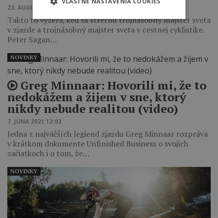
VLASTNÉ NASTAVENIA COOKIES
23. AUGUSTA 2021 22:25
Takto to vyzerá, keď sa stretnú trojnásobný majster sveta
v zjazde a trojnásobný majster sveta v cestnej cyklistike.
Peter Sagan…
NOVINKY
Greg Minnaar: Hovorili mi, že to
nedokážem a žijem v sne, ktorý
nikdy nebude realitou (video)
7. JÚNA 2021 12:02
Jedna z najväčších legiend zjazdu Greg Minnaar rozpráva
v krátkom dokumente Unfinished Business o svojich
začiatkoch i o tom, že…
NOVINKY