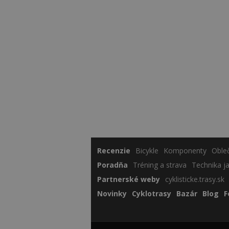
Recenzie
Bicykle
Komponenty
Oble
Poradňa
Tréning a strava
Technika j
Partnerské weby
cyklisticke.trasy.sk
Novinky
Cyklotrasy
Bazár
Blog
F