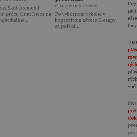
Pog
6. AUGUSTA 2026 09:38
čný Škót premenil
piat
nú prácu tímu Ineos na
Po výbornom výkone v
ešte
individuálne…
kopcovitom závere 5. etapy
bic
sa poľská…
10:0
plá
rov
rýc
pláš
rých
voči
09:4
pre
dok
pre
prv