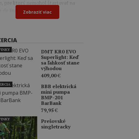
e, pre ktorý nemohol štartovať na
r de France.
Zobraziť viac
ZERCIA
INKY
DMT KR0 EVO
Superlight: Keď
sa ľahkosť stane
výhodou
409,00
€
ERCIA
BBB elektrická
mini pumpa
BMP-201
BarBank
79,95
€
INKY
Prešovské
singletracky