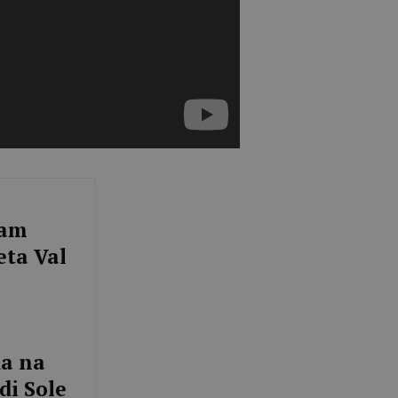
iam
eta Val
ka na
di Sole