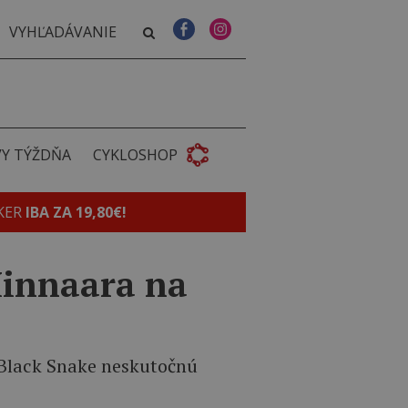
VY TÝŽDŇA
CYKLOSHOP
KER
IBA ZA 19,80€!
Minnaara na
i Black Snake neskutočnú