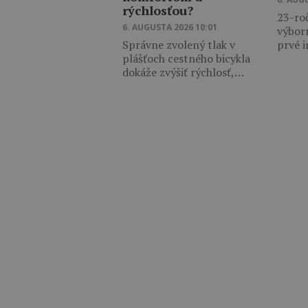
rýchlosťou?
23-ro
6. AUGUSTA 2026 10:01
výbor
Správne zvolený tlak v
prvé 
plášťoch cestného bicykla
dokáže zvýšiť rýchlosť,…