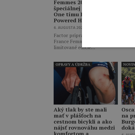
Femmes 2026? Detaily
XRG,
špeciálnej edície Factor
do k
One tímu Human
6. AUG
Powered Health
22-ro
6. AUGUSTA 2026 13:10
sebou
Factor pripravil pre Tour de
ktore
France Femmes dve
limitované edície…
OPRAVY A ÚDRŽBA
NOVI
Aký tlak by ste mali
Osca
mať v plášťoch na
na p
cestnom bicykli a ako
Burg
nájsť rovnováhu medzi
doká
komfortom a
6. AUG