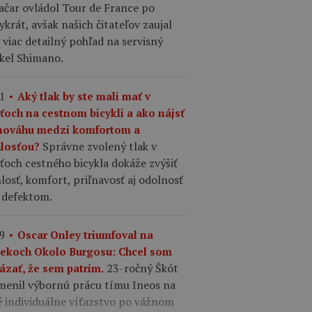
ačar ovládol Tour de France po
ykrát, avšak našich čitateľov zaujal
 viac detailný pohľad na servisný
ykel Shimano.
1
Aký tlak by ste mali mať v
šťoch na cestnom bicykli a ako nájsť
nováhu medzi komfortom a
Správne zvolený tlak v
hlosťou?
ťoch cestného bicykla dokáže zvýšiť
losť, komfort, priľnavosť aj odolnosť
 defektom.
9
Oscar Onley triumfoval na
tekoch Okolo Burgosu: Chcel som
23-ročný Škót
ázať, že sem patrím.
menil výbornú prácu tímu Ineos na
é individuálne víťazstvo po vážnom