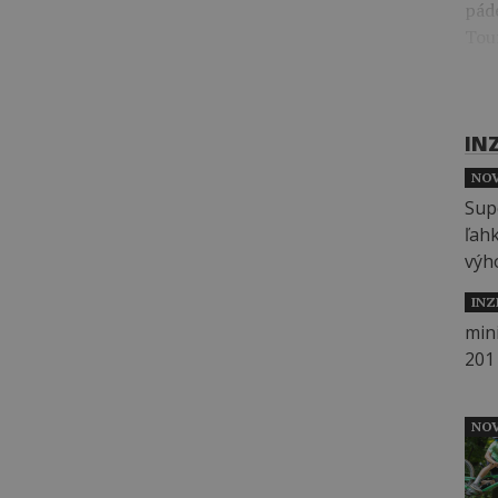
pád
Tou
IN
NOV
INZ
NOV