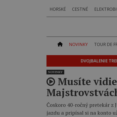
HORSKÉ
CESTNÉ
ELEKTROBI
NOVINKY
TOUR DE F
DVOJBALENIE TRE
NOVINKY
Musíte vidie
Majstrovstvách
Čoskoro 40-ročný pretekár z J
jazdu a pripísal si na konto už