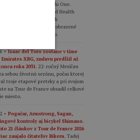
tované edície aero modelu One.
ykle tímu Human Powered Health
bia postavičky SpongeBob
arePants a Patrick Star zobrazené
adične aj s ich anatómiou.
6
Isaac del Toro zostane v tíme
 Emirates-XRG, zmluvu predĺžil až
22-ročný Mexičan
konca roka 2031.
a sebou životnú sezónu, počas ktorej
al troje etapové preteky a pri svojom
te na Tour de France obsadil celkové
ie miesto.
2
Pogačar, Armstrong, Sagan,
ingové kontroly aj bicykel Shimano.
hto 21 článkov z Tour de France 2026
Tadej
iac zaujalo čitateľov Bikeru.