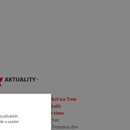
AKTUALITY
0
Najzaujímavejší bicykel na Tour
France Femmes 2026? Detaily
ciálnej edície Factor One tímu
Používaním
Factor
an Powered Health.
de s našimi
pravil pre Tour de France Femmes dve