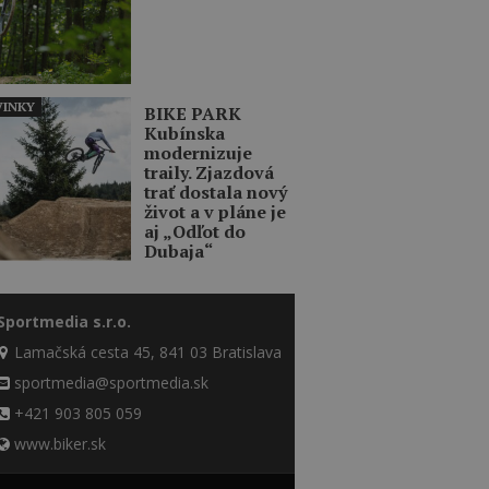
INKY
BIKE PARK
Kubínska
modernizuje
traily. Zjazdová
trať dostala nový
život a v pláne je
aj „Odľot do
Dubaja“
Sportmedia s.r.o.
Lamačská cesta 45, 841 03 Bratislava
sportmedia@sportmedia.sk
+421 903 805 059
www.biker.sk