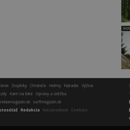
NOV
čenie
Doplnky
Chrániče
Helmy
Náradie
Výživa
azdy
Kam na bike
Opravy a údržba
relaxmagazin.sk
surfmagazin.sk
otosúťaž
Redakcia
Nezaradené
Cookies