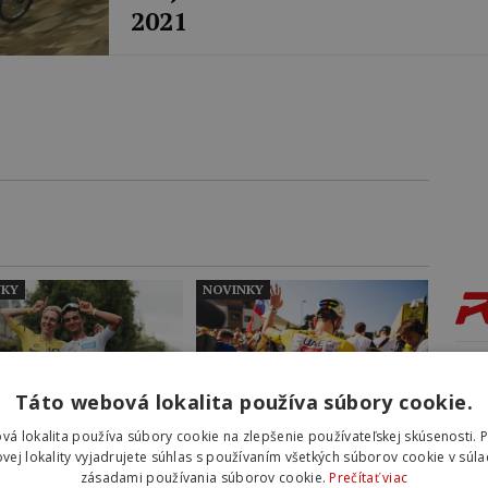
2021
NKY
NOVINKY
13:1
de 
Táto webová lokalita používa súbory cookie.
špe
vá lokalita používa súbory cookie na zlepšenie používateľskej skúsenosti. 
Hum
c del Toro zostane
Pogačar, Armstrong,
vej lokality vyjadrujete súhlas s používaním všetkých súborov cookie v súla
me UAE Emirates-
Sagan, dopingové
pri
zásadami používania súborov cookie.
Prečítať viac