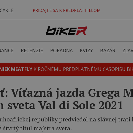
CYKLE
PRIDAJTE SA K PREDPLATITEĽOM
RANCE
RECENZIE
PORADŇA
KVÍZY
BAZÁR
ZĽA
NIEK MEATFLY
K ROČNÉMU PREDPLATNÉMU ČASOPISU BI
ť: Víťazná jazda Grega 
 sveta Val di Sole 2021
uhoafrickej republiky predviedol na slávnej trat
 štvrtý titul majstra sveta.