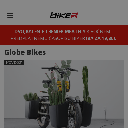
DVOJBALENIE TRENIEK MEATFLY
K ROČNÉMU
PREDPLATNÉMU ČASOPISU BIKER
IBA ZA 19,80€!
Globe Bikes
NOVINKY