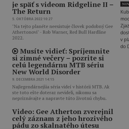
je späť s videom Ridgeline II –
NOV
The Return
5. OKTÓBRA 2022 10:27
"Na tejto planéte neexistuje človek podobný Gee
Athertonovi" - Rob Warner, Red Bull Hardline
2022.
Musíte vidieť: Spríjemnite
si zimné večery – pozrite si
celú legendárnu MTB sériu
New World Disorder
9. DECEMBRA 2021 14:15
Najlegendárnejšia séria videí v histórii MTB. Ak
ste toto ešte doteraz nevideli, nikomu sa
nepriznávajte a napravte túto životnú chybu.
Video: Gee Atherton zverejnil
celý záznam z jeho hrozivého
pádu zo skalnatého útesu