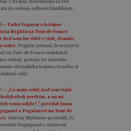
tou 1:42 min. Niewiadoma sa tiež
ala do vedenia celkovej klasifikácie.
0
Tadej Pogačar o kolapse
moža Rogliča na Tour de France
: Keď som ho videl v cieli, zlomilo
Pogačar priznal, že svoj prvý
o srdce.
umf na Tour de France nedokázal
no osláviť, pretože ho zatienilo
manie slovinského krajana, ktorého si
ladosti vážil.
7
„Čo mám robiť, keď som lepší
 kedykoľvek predtým, a on mi
riek tomu odíde?,“ povedal Jonas
gegaard o Pogačarovi na Tour de
Mattias Skjelmose prezradil, čo
nce.
povedal Vingegaard o rastúcom