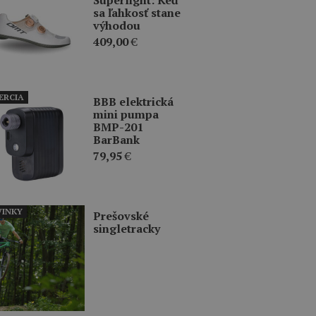
sa ľahkosť stane
výhodou
409,00
€
ERCIA
BBB elektrická
mini pumpa
BMP-201
BarBank
79,95
€
INKY
Prešovské
singletracky