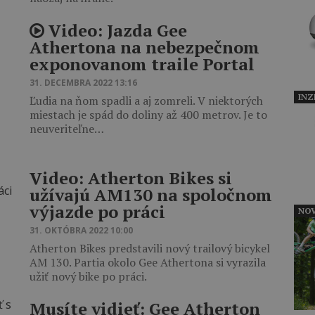
Video: Jazda Gee
Athertona na nebezpečnom
exponovanom traile Portal
31. DECEMBRA 2022 13:16
INZ
Ľudia na ňom spadli a aj zomreli. V niektorých
miestach je spád do doliny až 400 metrov. Je to
neuveriteľne…
Video: Atherton Bikes si
užívajú AM130 na spoločnom
výjazde po práci
NOV
31. OKTÓBRA 2022 10:00
Atherton Bikes predstavili nový trailový bicykel
AM 130. Partia okolo Gee Athertona si vyrazila
užiť nový bike po práci.
Musíte vidieť: Gee Atherton