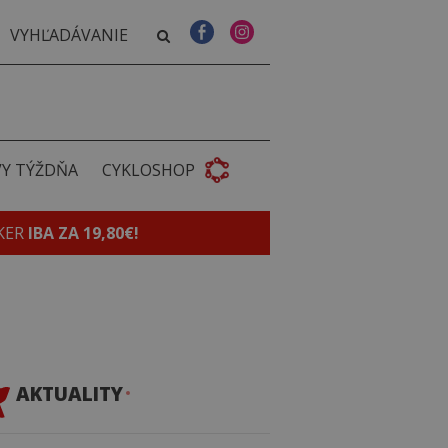
VY TÝŽDŇA
CYKLOSHOP
KER
IBA ZA 19,80€!
AKTUALITY