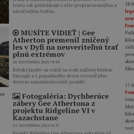
18:0
tento rok prichádzajú s ešte prepracovanejšou a
náročnejšou traťou.
leg
neu
Fra
MUSÍTE VIDIEŤ | Gee
Poľs
Atherton premenil zničený
kil
les v Dyfi na neuveriteľnú trať
cieľ
plnú extrémov
pre
skon
28. NOVEMBRA 2025 18:09
Elis
Britský jazdec sa vrátil na svah zničený búrkou
Darragh a z popadaného dreva vytvoril jeho
doteraz najambicióznejšií projekt.
17:4
Fem
Fotogaléria: Dychberúce
tri
zábery Gee Athertona z
Mon
projektu Ridgeline VI v
kil
Kazachstane
sko
14. NOVEMBRA 2024 16:21
tret
Projekt Ridgeline Gee Athertona pokračuje už