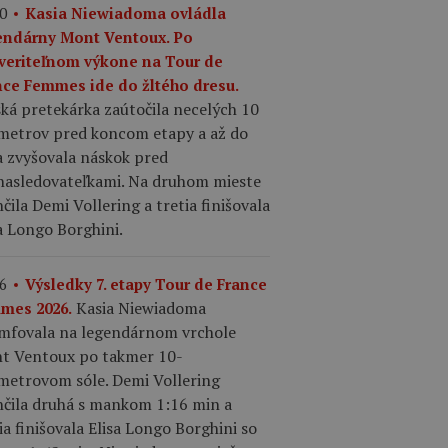
0
Kasia Niewiadoma ovládla
endárny Mont Ventoux. Po
veriteľnom výkone na Tour de
nce Femmes ide do žltého dresu.
ká pretekárka zaútočila necelých 10
ometrov pred koncom etapy a až do
a zvyšovala náskok pred
nasledovateľkami. Na druhom mieste
čila Demi Vollering a tretia finišovala
a Longo Borghini.
6
Výsledky 7. etapy Tour de France
Kasia Niewiadoma
mes 2026.
umfovala na legendárnom vrchole
t Ventoux po takmer 10-
ometrovom sóle. Demi Vollering
nčila druhá s mankom 1:16 min a
ia finišovala Elisa Longo Borghini so