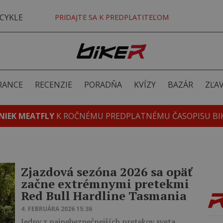
CYKLE
PRIDAJTE SA K PREDPLATITEĽOM
RANCE
RECENZIE
PORADŇA
KVÍZY
BAZÁR
ZĽA
NIEK MEATFLY
K ROČNÉMU PREDPLATNÉMU ČASOPISU BI
Zjazdová sezóna 2026 sa opäť
začne extrémnymi pretekmi
Red Bull Hardline Tasmania
4. FEBRUÁRA 2026 15:36
Jedny z najnebezpečnejších pretekov sveta