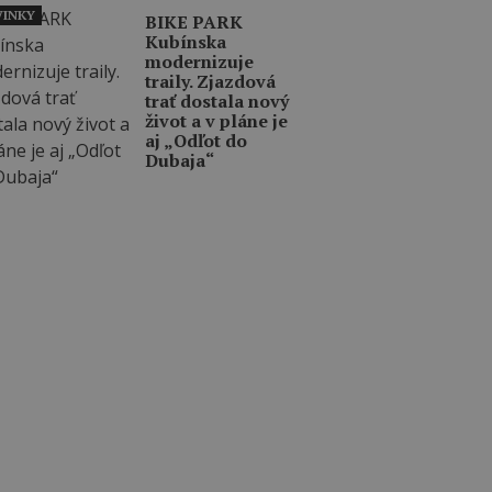
INKY
BIKE PARK
Kubínska
modernizuje
traily. Zjazdová
trať dostala nový
život a v pláne je
aj „Odľot do
Dubaja“