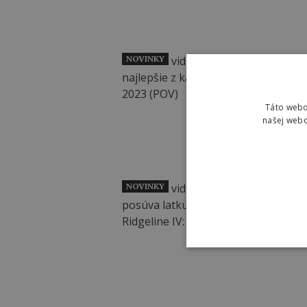
NOVINKY
Táto webo
našej webo
NOVINKY