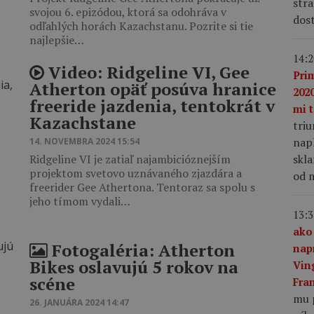
stra
svojou 6. epizódou, ktorá sa odohráva v
dost
odľahlých horách Kazachstanu. Pozrite si tie
najlepšie…
14:2
Video: Ridgeline VI, Gee
Pri
Atherton opäť posúva hranice
2020
freeride jazdenia, tentokrát v
mi t
Kazachstane
tri
napl
14. NOVEMBRA 2024 15:54
skla
Ridgeline VI je zatiaľ najambicióznejším
projektom svetovo uznávaného zjazdára a
od m
freerider Gee Athertona. Tentoraz sa spolu s
jeho tímom vydali…
13:3
ako
Fotogaléria: Atherton
nap
Bikes oslavujú 5 rokov na
Vin
scéne
Fra
mu 
26. JANUÁRA 2024 14:47