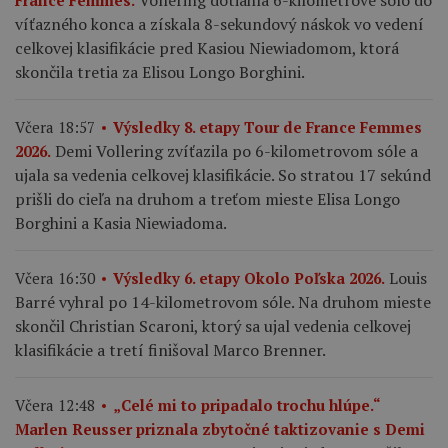
Vollering dotiahla 6-kilometrové sólo do
France Femmes.
víťazného konca a získala 8-sekundový náskok vo vedení
celkovej klasifikácie pred Kasiou Niewiadomom, ktorá
skončila tretia za Elisou Longo Borghini.
Včera 18:57
Výsledky 8. etapy Tour de France Femmes
Demi Vollering zvíťazila po 6-kilometrovom sóle a
2026.
ujala sa vedenia celkovej klasifikácie. So stratou 17 sekúnd
prišli do cieľa na druhom a treťom mieste Elisa Longo
Borghini a Kasia Niewiadoma.
Louis
Včera 16:30
Výsledky 6. etapy Okolo Poľska 2026.
Barré vyhral po 14-kilometrovom sóle. Na druhom mieste
skončil Christian Scaroni, ktorý sa ujal vedenia celkovej
klasifikácie a tretí finišoval Marco Brenner.
Včera 12:48
„Celé mi to pripadalo trochu hlúpe.“
Marlen Reusser priznala zbytočné taktizovanie s Demi