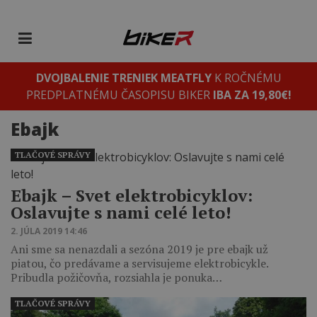
DVOJBALENIE TRENIEK MEATFLY
K ROČNÉMU
PREDPLATNÉMU ČASOPISU BIKER
IBA ZA 19,80€!
Ebajk
TLAČOVÉ SPRÁVY
Ebajk – Svet elektrobicyklov:
Oslavujte s nami celé leto!
2. JÚLA 2019 14:46
Ani sme sa nenazdali a sezóna 2019 je pre ebajk už
piatou, čo predávame a servisujeme elektrobicykle.
Pribudla požičovňa, rozsiahla je ponuka…
TLAČOVÉ SPRÁVY