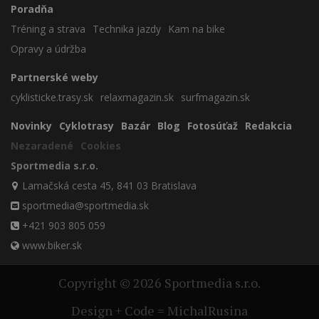
Poradňa
Tréning a strava
Technika jazdy
Kam na bike
Opravy a údržba
Partnerské weby
cyklisticke.trasy.sk
relaxmagazin.sk
surfmagazin.sk
Novinky
Cyklotrasy
Bazár
Blog
Fotosúťaž
Redakcia
Nezaradené
Cookies
Sportmedia s.r.o.
Lamačská cesta 45, 841 03 Bratislava
sportmedia@sportmedia.sk
+421 903 805 059
www.biker.sk
Copyright © 2026 Sportmedia s.r.o.
Design + Code = MichalRusina