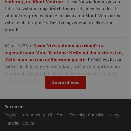
Kasia Niewiadoma využila
Vollering na Mont Ventoux.
taktické váhanie najväčších favoritiek, necelých desať
kilometrov pred cieľom zaútočila a na Mont Ventoux si
vybojovala etapové víťazstvo aj vedenie v celkovom
poradí.
Včera 12:36
Kasia Niewiadoma po triumfe na
legendárnom Mont Ventoux: Nešlo mi iba o víťazstvo,
Poľská cyklistka
túžila som po tom nádhernom pocite.
zaútočila ďaleko pred vrcholom, pričom k emotívnemu
triumfu ju povzbudilo aj nečakané stretnutie s rodičmi
priamo na trati.
Zobraziť viac
Recenzie
Bicykle
Komponenty
Oblečenie
Doplnky
Chrániče
Helmy
Náradie
Výživa