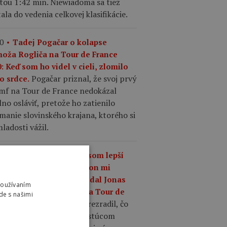
tou 1:42 min. Niewiadoma sa tiež
ala do vedenia celkovej klasifikácie.
0
Tadej Pogačar o kolapse
moža Rogliča na Tour de France
: Keď som ho videl v cieli, zlomilo
Pogačar priznal, že svoj prvý
o srdce.
umf na Tour de France nedokázal
no osláviť, pretože ho zatienilo
manie slovinského krajana, ktorého si
ladosti vážil.
7
„Čo mám robiť, keď som lepší
 kedykoľvek predtým, a on mi
riek tomu odíde?,“ povedal Jonas
Používaním
gegaard o Pogačarovi na Tour de
de s našimi
Mattias Skjelmose prezradil, čo
nce.
povedal Vingegaard o rastúcom