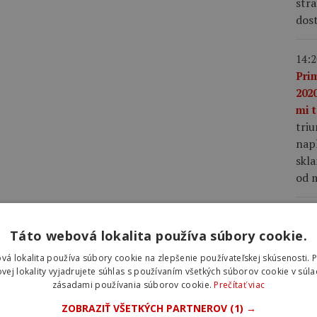
stra
dost
14:2
Pri
2020
mi t
tri
napl
skla
od m
13:3
ako
Táto webová lokalita používa súbory cookie.
nap
vá lokalita používa súbory cookie na zlepšenie používateľskej skúsenosti. 
Vin
vej lokality vyjadrujete súhlas s používaním všetkých súborov cookie v súla
Fra
zásadami používania súborov cookie.
Prečítať viac
mu 
ZOBRAZIŤ VŠETKÝCH PARTNEROV
(1) →