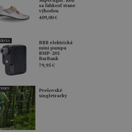
sa ľahkosť stane
výhodou
409,00
€
ERCIA
BBB elektrická
mini pumpa
BMP-201
BarBank
79,95
€
INKY
Prešovské
singletracky