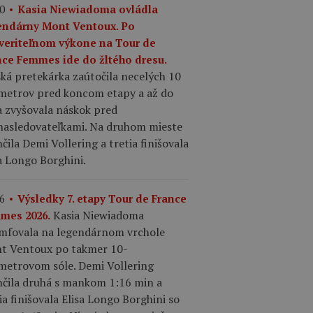
0
Kasia Niewiadoma ovládla
endárny Mont Ventoux. Po
veriteľnom výkone na Tour de
nce Femmes ide do žltého dresu.
ká pretekárka zaútočila necelých 10
ometrov pred koncom etapy a až do
a zvyšovala náskok pred
nasledovateľkami. Na druhom mieste
čila Demi Vollering a tretia finišovala
a Longo Borghini.
6
Výsledky 7. etapy Tour de France
Kasia Niewiadoma
mes 2026.
umfovala na legendárnom vrchole
t Ventoux po takmer 10-
ometrovom sóle. Demi Vollering
nčila druhá s mankom 1:16 min a
ia finišovala Elisa Longo Borghini so