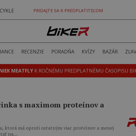
CYKLE
PRIDAJTE SA K PREDPLATITEĽOM
RANCE
RECENZIE
PORADŇA
KVÍZY
BAZÁR
ZĽA
NIEK MEATFLY
K ROČNÉMU PREDPLATNÉMU ČASOPISU BI
yčinka s maximom proteínov a
u, ktorá má oproti ostatným viac proteínov a menej
stať na…