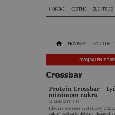
HORSKÉ
CESTNÉ
ELEKTROBI
NOVINKY
TOUR DE F
DVOJBALENIE TRE
Crossbar
Protein Crossbar – t
minimom cukru
25. MÁJA 2016 13:10
Hľadáte pre seba proteínovú tyčink
cukru? Keď sa budete najbližšie chy