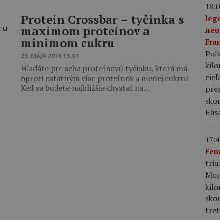
18:0
Protein Crossbar – tyčinka s
leg
maximom proteínov a
neu
minimom cukru
Fra
Poľs
25. MÁJA 2016 13:07
kil
Hľadáte pre seba proteínovú tyčinku, ktorá má
cieľ
oproti ostatným viac proteínov a menej cukru?
Keď sa budete najbližšie chystať na…
pre
skon
Elis
17:4
Fem
tri
Mon
kil
sko
tret