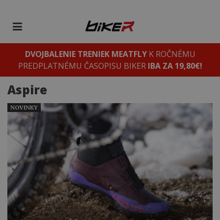
DVOJBALENIE TRENIEK MEATFLY
K ROČNÉMU
PREDPLATNÉMU ČASOPISU BIKER
IBA ZA 19,80€!
Aspire
NOVINKY