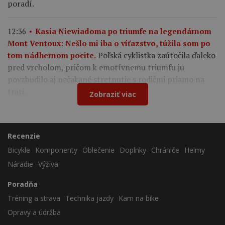
poradí.
12:36
Kasia Niewiadoma po triumfe na legendárnom
Mont Ventoux: Nešlo mi iba o víťazstvo, túžila som po
Poľská cyklistka zaútočila ďaleko
tom nádhernom pocite.
pred vrcholom, pričom k emotívnemu triumfu ju
povzbudilo aj nečakané stretnutie s rodičmi priamo na
trati.
Zobraziť viac
Recenzie
Bicykle
Komponenty
Oblečenie
Doplnky
Chrániče
Helmy
Náradie
Výživa
Poradňa
Tréning a strava
Technika jazdy
Kam na bike
Opravy a údržba