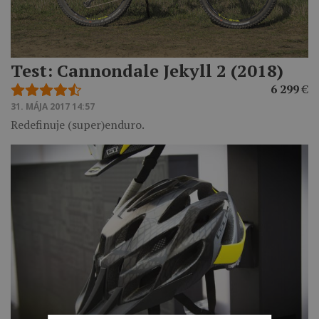
Test: Cannondale Jekyll 2 (2018)
6 299
€
31. MÁJA 2017 14:57
Redefinuje (super)enduro.