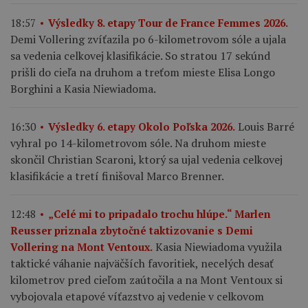
18:57
Výsledky 8. etapy Tour de France Femmes 2026.
Demi Vollering zvíťazila po 6-kilometrovom sóle a ujala
sa vedenia celkovej klasifikácie. So stratou 17 sekúnd
prišli do cieľa na druhom a treťom mieste Elisa Longo
Borghini a Kasia Niewiadoma.
Louis Barré
16:30
Výsledky 6. etapy Okolo Poľska 2026.
vyhral po 14-kilometrovom sóle. Na druhom mieste
skončil Christian Scaroni, ktorý sa ujal vedenia celkovej
klasifikácie a tretí finišoval Marco Brenner.
12:48
„Celé mi to pripadalo trochu hlúpe.“ Marlen
Reusser priznala zbytočné taktizovanie s Demi
Kasia Niewiadoma využila
Vollering na Mont Ventoux.
taktické váhanie najväčších favoritiek, necelých desať
kilometrov pred cieľom zaútočila a na Mont Ventoux si
vybojovala etapové víťazstvo aj vedenie v celkovom