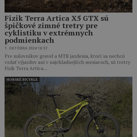
Fizik Terra Artica X5 GTX sú
špičkové zimné tretry pre
cyklistiku v extrémnych
podmienkach
1. OKTÓBRA 2024 16:57
Pre milovníkov gravel a MTB jazdenia, ktorí sa nechcú
vzdať výjazdov ani v najchladnejších mesiacoch, sú tretry
Fizik Terra Artica…
HORSKÉ BICYKLE