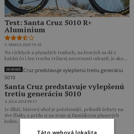
Test: Santa Cruz 5010 R+
Aluminium
5. MARCA 2020 10:43
Na rýchlych a plynulých trailoch, na ktorých sa dá z
každej čo i len trochu trčiacej nerovnosti odraziť, je ako…
HORSKÉ
Santa Cruz predstavuje vylepšenú
tretiu generáciu 5010
4. JÚLA 2018 09:17
Je dlhší, hlavový uhol je položenejší, pribudli úchyty na
dve fľašky a prídu si na svoje aj fanúšikovia plusových
kolies.
Táto webová lokalita