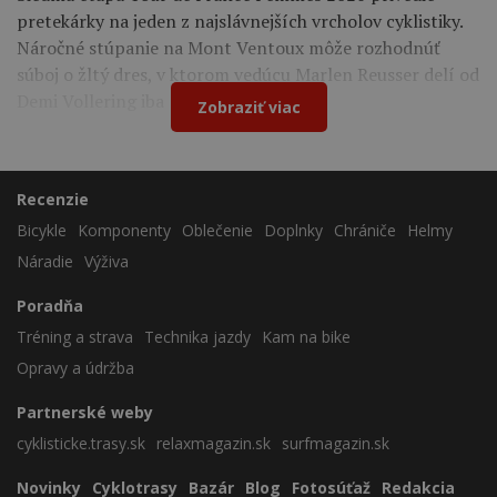
pretekárky na jeden z najslávnejších vrcholov cyklistiky.
Náročné stúpanie na Mont Ventoux môže rozhodnúť
súboj o žltý dres, v ktorom vedúcu Marlen Reusser delí od
Demi Vollering iba 12 sekúnd.
Zobraziť viac
Recenzie
Bicykle
Komponenty
Oblečenie
Doplnky
Chrániče
Helmy
Náradie
Výživa
Poradňa
Tréning a strava
Technika jazdy
Kam na bike
Opravy a údržba
Partnerské weby
cyklisticke.trasy.sk
relaxmagazin.sk
surfmagazin.sk
Novinky
Cyklotrasy
Bazár
Blog
Fotosúťaž
Redakcia