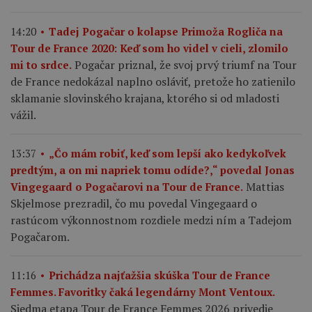
14:20
Tadej Pogačar o kolapse Primoža Rogliča na
Tour de France 2020: Keď som ho videl v cieli, zlomilo
Pogačar priznal, že svoj prvý triumf na Tour
mi to srdce.
de France nedokázal naplno osláviť, pretože ho zatienilo
sklamanie slovinského krajana, ktorého si od mladosti
vážil.
13:37
„Čo mám robiť, keď som lepší ako kedykoľvek
predtým, a on mi napriek tomu odíde?,“ povedal Jonas
Mattias
Vingegaard o Pogačarovi na Tour de France.
Skjelmose prezradil, čo mu povedal Vingegaard o
rastúcom výkonnostnom rozdiele medzi ním a Tadejom
Pogačarom.
11:16
Prichádza najťažšia skúška Tour de France
Femmes. Favoritky čaká legendárny Mont Ventoux.
Siedma etapa Tour de France Femmes 2026 privedie