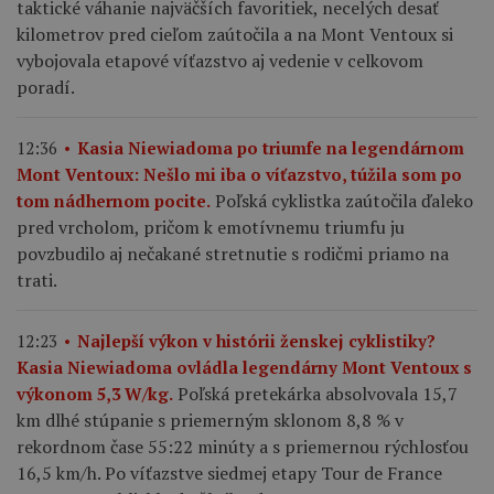
taktické váhanie najväčších favoritiek, necelých desať
kilometrov pred cieľom zaútočila a na Mont Ventoux si
vybojovala etapové víťazstvo aj vedenie v celkovom
poradí.
12:36
Kasia Niewiadoma po triumfe na legendárnom
Mont Ventoux: Nešlo mi iba o víťazstvo, túžila som po
Poľská cyklistka zaútočila ďaleko
tom nádhernom pocite.
pred vrcholom, pričom k emotívnemu triumfu ju
povzbudilo aj nečakané stretnutie s rodičmi priamo na
trati.
12:23
Najlepší výkon v histórii ženskej cyklistiky?
Kasia Niewiadoma ovládla legendárny Mont Ventoux s
Poľská pretekárka absolvovala 15,7
výkonom 5,3 W/kg.
km dlhé stúpanie s priemerným sklonom 8,8 % v
rekordnom čase 55:22 minúty a s priemernou rýchlosťou
16,5 km/h. Po víťazstve siedmej etapy Tour de France