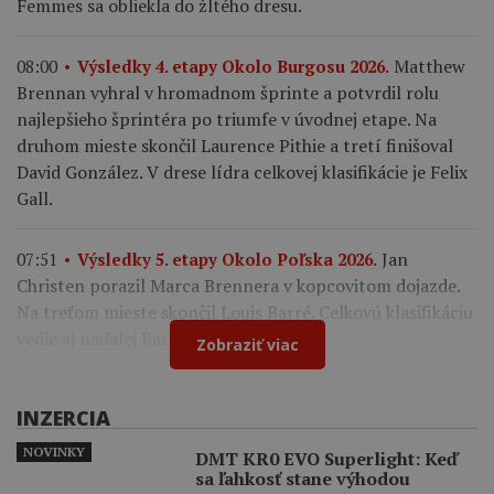
Femmes sa obliekla do žltého dresu.
Matthew
08:00
Výsledky 4. etapy Okolo Burgosu 2026.
Brennan vyhral v hromadnom šprinte a potvrdil rolu
najlepšieho šprintéra po triumfe v úvodnej etape. Na
druhom mieste skončil Laurence Pithie a tretí finišoval
David González. V drese lídra celkovej klasifikácie je Felix
Gall.
Jan
07:51
Výsledky 5. etapy Okolo Poľska 2026.
Christen porazil Marca Brennera v kopcovitom dojazde.
Na treťom mieste skončil Louis Barré. Celkovú klasifikáciu
vedie aj naďalej Bart Lemmen.
Zobraziť viac
INZERCIA
NOVINKY
DMT KR0 EVO Superlight: Keď
sa ľahkosť stane výhodou