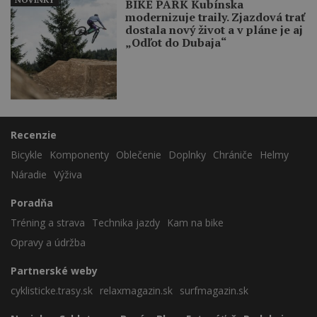
BIKE PARK Kubínska
modernizuje traily. Zjazdová trať
dostala nový život a v pláne je aj
„Odľot do Dubaja“
Recenzie
Bicykle
Komponenty
Oblečenie
Doplnky
Chrániče
Helmy
Náradie
Výživa
Poradňa
Tréning a strava
Technika jazdy
Kam na bike
Opravy a údržba
Partnerské weby
cyklisticke.trasy.sk
relaxmagazin.sk
surfmagazin.sk