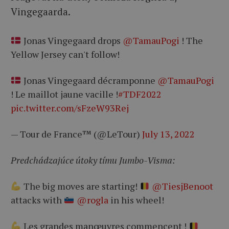
Vingegaarda.
Jonas Vingegaard drops
@TamauPogi
! The
Yellow Jersey can't follow!
Jonas Vingegaard décramponne
@TamauPogi
! Le maillot jaune vacille !
#TDF2022
pic.twitter.com/sFzeW93Rej
— Tour de France™ (@LeTour)
July 13, 2022
Predchádzajúce útoky tímu Jumbo-Visma:
The big moves are starting!
@TiesjBenoot
attacks with
@rogla
in his wheel!
Les grandes manœuvres commencent !