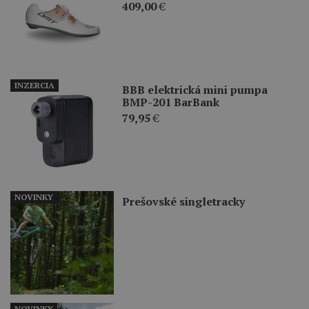
409,00
€
INZERCIA
BBB elektrická mini pumpa
BMP-201 BarBank
79,95
€
NOVINKY
Prešovské singletracky
NOVINKY