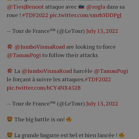
@TiesjBenoot
attaque avec
@rogla
dans sa
roue !
#TDF2022
pic.twitter.com/smrb3DDPgJ
— Tour de France™ (@LeTour)
July 13, 2022
@JumboVismaRoad
are looking to force
@TamauPogi
to follow their attacks
La
@JumboVismaRoad
harcèle
@TamauPogi
le forçant à suivre les attaques.
#TDF2022
pic.twitter.com/bCY4NX452B
— Tour de France™ (@LeTour)
July 13, 2022
The big battle is on!
La grande bagarre est bel et bien lancée !