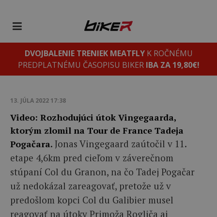
DVOJBALENIE TRENIEK MEATFLY
K ROČNÉMU
PREDPLATNÉMU ČASOPISU BIKER
IBA ZA 19,80€!
13. JÚLA 2022 17:38
Video: Rozhodujúci útok Vingegaarda,
ktorým zlomil na Tour de France Tadeja
Jonas Vingegaard zaútočil v 11.
Pogačara.
etape 4,6km pred cieľom v záverečnom
stúpaní Col du Granon, na čo Tadej Pogačar
už nedokázal zareagovať, pretože už v
predošlom kopci Col du Galibier musel
reagovať na útoky Primoža Rogliča aj