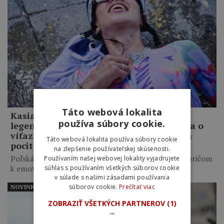
Táto webová lokalita
Kasia Niewiadoma po triumfe na
používa súbory cookie.
legendárnom Mont Ventoux: Nešlo mi iba o
víťazstvo, túžila som po tom nádhernom
Táto webová lokalita používa súbory cookie
pocite
na zlepšenie používateľskej skúsenosti.
Poľská cyklistka zaútočila ďaleko pred vrcholom, pričom
Používaním našej webovej lokality vyjadrujete
k emotívnemu triumfu…
súhlas s používaním všetkých súborov cookie
v súlade s našimi zásadami používania
súborov cookie.
Prečítať viac
NOVINKY
ZOBRAZIŤ VŠETKÝCH PARTNEROV
(1)
→