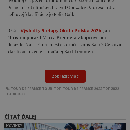
úvodnej etape. Na druhom mieste skončil Laurence
Pithie a tretí finišoval David González. V drese lídra
celkovej klasifikácie je Felix Gall.
07:51
Výsledky 5. etapy Okolo Poľska 2026.
Jan
Christen porazil Marca Brennera v kopcovitom
dojazde. Na treťom mieste skončil Louis Barré. Celkovú
klasifikáciu vedie aj naďalej Bart Lemmen.
Zobraziť viac
TOUR DE FRANCE
TOUR
TDF
TOUR DE FRANCE 2022
TDF 2022
TOUR 2022
ČÍTAŤ ĎALEJ
NOVINKY