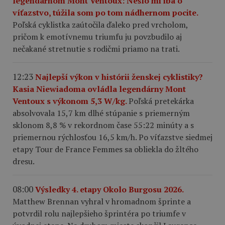
legendárnom Mont Ventoux: Nešlo mi iba o
víťazstvo, túžila som po tom nádhernom pocite.
Poľská cyklistka zaútočila ďaleko pred vrcholom,
pričom k emotívnemu triumfu ju povzbudilo aj
nečakané stretnutie s rodičmi priamo na trati.
12:23
Najlepší výkon v histórii ženskej cyklistiky?
Kasia Niewiadoma ovládla legendárny Mont
Ventoux s výkonom 5,3 W/kg.
Poľská pretekárka
absolvovala 15,7 km dlhé stúpanie s priemerným
sklonom 8,8 % v rekordnom čase 55:22 minúty a s
priemernou rýchlosťou 16,5 km/h. Po víťazstve siedmej
etapy Tour de France Femmes sa obliekla do žltého
dresu.
08:00
Výsledky 4. etapy Okolo Burgosu 2026.
Matthew Brennan vyhral v hromadnom šprinte a
potvrdil rolu najlepšieho šprintéra po triumfe v