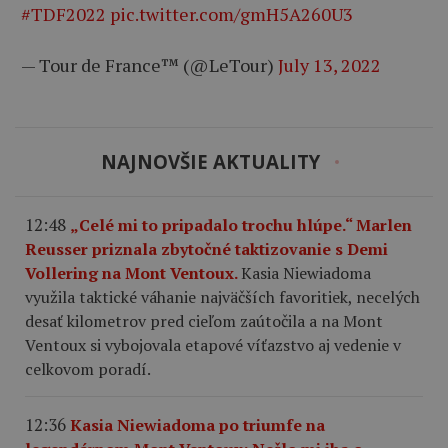
#TDF2022
pic.twitter.com/gmH5A260U3
— Tour de France™ (@LeTour)
July 13, 2022
NAJNOVŠIE AKTUALITY
12:48
„Celé mi to pripadalo trochu hlúpe.“ Marlen
Reusser priznala zbytočné taktizovanie s Demi
Vollering na Mont Ventoux.
Kasia Niewiadoma
využila taktické váhanie najväčších favoritiek, necelých
desať kilometrov pred cieľom zaútočila a na Mont
Ventoux si vybojovala etapové víťazstvo aj vedenie v
celkovom poradí.
12:36
Kasia Niewiadoma po triumfe na