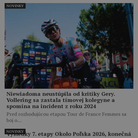
NOVINKY
Niewiadoma neustúpila od kritiky Gery.
Vollering sa zastala tímovej kolegyne a
spomína na incident z roku 2024
Pred rozhodujúcou etapou Tour de France Femmes sa
boj o…
NOVINKY
Výsledky 7. etapy Okolo Poľska 2026, konečná