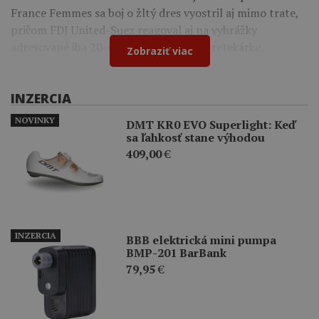
France Femmes sa boj o žltý dres vyostril aj mimo trate,
pričom FDJ United-Suez reagoval aj na vyhrážky
adresované iba 20-ročnej francúzskej pretekárke.
Zobraziť viac
INZERCIA
NOVINKY
DMT KR0 EVO Superlight: Keď
sa ľahkosť stane výhodou
409,00
€
INZERCIA
BBB elektrická mini pumpa
BMP-201 BarBank
79,95
€