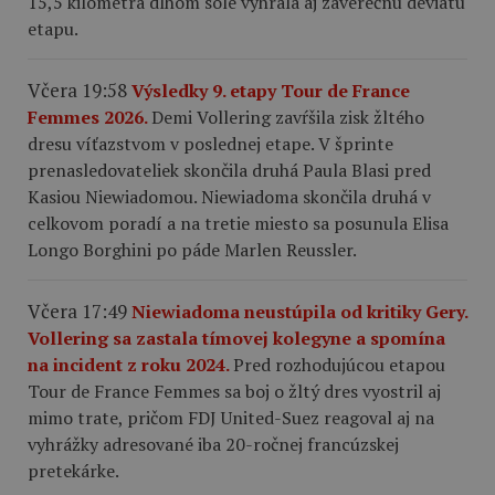
15,5 kilometra dlhom sóle vyhrala aj záverečnú deviatu
etapu.
Včera 19:58
Výsledky 9. etapy Tour de France
Femmes 2026.
Demi Vollering zavŕšila zisk žltého
dresu víťazstvom v poslednej etape. V šprinte
prenasledovateliek skončila druhá Paula Blasi pred
Kasiou Niewiadomou. Niewiadoma skončila druhá v
celkovom poradí a na tretie miesto sa posunula Elisa
Longo Borghini po páde Marlen Reussler.
Včera 17:49
Niewiadoma neustúpila od kritiky Gery.
Vollering sa zastala tímovej kolegyne a spomína
na incident z roku 2024.
Pred rozhodujúcou etapou
Tour de France Femmes sa boj o žltý dres vyostril aj
mimo trate, pričom FDJ United-Suez reagoval aj na
vyhrážky adresované iba 20-ročnej francúzskej
pretekárke.