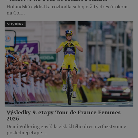
Holandská cyklistka rozhodla súboj o žltý dres útokom
na Col…
NOVINKY
Výsledky 9. etapy Tour de France Femmes
2026
Demi Vollering zavŕšila zisk žltého dresu víťazstvom v
poslednej etape.…