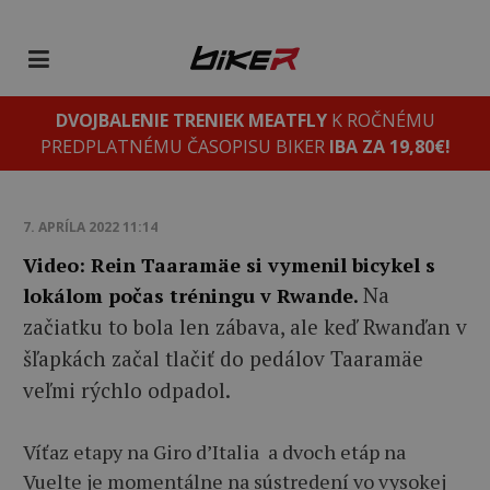
DVOJBALENIE TRENIEK MEATFLY
K ROČNÉMU
PREDPLATNÉMU ČASOPISU BIKER
IBA ZA 19,80€!
7. APRÍLA 2022 11:14
Video: Rein Taaramäe si vymenil bicykel s
Na
lokálom počas tréningu v Rwande.
začiatku to bola len zábava, ale keď Rwanďan v
šľapkách začal tlačiť do pedálov Taaramäe
veľmi rýchlo odpadol.
Víťaz etapy na Giro d’Italia a dvoch etáp na
Vuelte je momentálne na sústredení vo vysokej