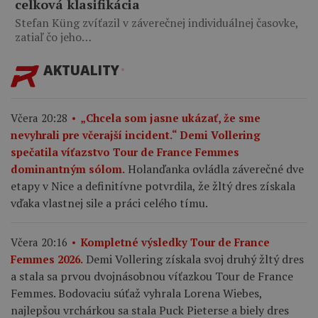
celková klasifikácia
Stefan Küng zvíťazil v záverečnej individuálnej časovke,
zatiaľ čo jeho…
AKTUALITY
Včera 20:28
„Chcela som jasne ukázať, že sme
nevyhrali pre včerajší incident.“ Demi Vollering
spečatila víťazstvo Tour de France Femmes
Holanďanka ovládla záverečné dve
dominantným sólom.
etapy v Nice a definitívne potvrdila, že žltý dres získala
vďaka vlastnej sile a práci celého tímu.
Včera 20:16
Kompletné výsledky Tour de France
Demi Vollering získala svoj druhý žltý dres
Femmes 2026.
a stala sa prvou dvojnásobnou víťazkou Tour de France
Femmes. Bodovaciu súťaž vyhrala Lorena Wiebes,
najlepšou vrchárkou sa stala Puck Pieterse a biely dres