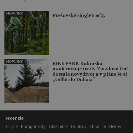
NOVINKY
Prešovské singletracky
NOVINKY
BIKE PARK Kubínska
modernizuje traily. Zjazdová trať
dostala nový život a v pláne je aj
„Odľot do Dubaja“
Recenzie
Bicykle
Komponenty
Oblečenie
Doplnky
Chrániče
Helmy