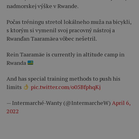
nadmorskej výške v Rwande.
Počas tréningu stretol lokálneho muža na bicykli,
s ktorým si vymenil svoj pracovný nástroj a
Rwanďan Taaramäea vôbec nešetril.
Rein Taaramäe is currently in altitude camp in
Rwanda
And has special training methods to push his
limits
pic.twitter.com/o05BfphqKj
— Intermarché-Wanty (@IntermarcheW)
April 6,
2022