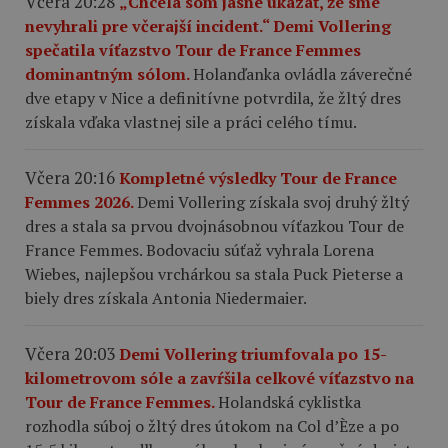
Včera 20:28
„Chcela som jasne ukázať, že sme
nevyhrali pre včerajší incident.“ Demi Vollering
spečatila víťazstvo Tour de France Femmes
dominantným sólom.
Holanďanka ovládla záverečné
dve etapy v Nice a definitívne potvrdila, že žltý dres
získala vďaka vlastnej sile a práci celého tímu.
Včera 20:16
Kompletné výsledky Tour de France
Femmes 2026.
Demi Vollering získala svoj druhý žltý
dres a stala sa prvou dvojnásobnou víťazkou Tour de
France Femmes. Bodovaciu súťaž vyhrala Lorena
Wiebes, najlepšou vrchárkou sa stala Puck Pieterse a
biely dres získala Antonia Niedermaier.
Včera 20:03
Demi Vollering triumfovala po 15-
kilometrovom sóle a zavŕšila celkové víťazstvo na
Tour de France Femmes.
Holandská cyklistka
rozhodla súboj o žltý dres útokom na Col d’Èze a po