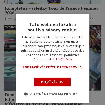
Kompletné výsledky Tour de France Femmes
2026
Demi Vollering získala svoj druhý žltý dres a stala sa…
Táto webová lokalita
NOVINKY
používa súbory cookie.
Táto webová lokalita používa súbory cookie
na zlepšenie používateľskej skúsenosti.
Používaním našej webovej lokality vyjadrujete
súhlas s používaním všetkých súborov cookie
v súlade s našimi zásadami používania
súborov cookie.
Prečítať viac
ZOBRAZIŤ VŠETKÝCH PARTNEROV
(1)
→
PRIJAŤ VŠETKO
Demi Vollering triumfovala po 15-
VLASTNÉ NASTAVENIA COOKIES
kilometrovom sóle a zavŕšila celkové
víťazstvo na Tour de France Femmes