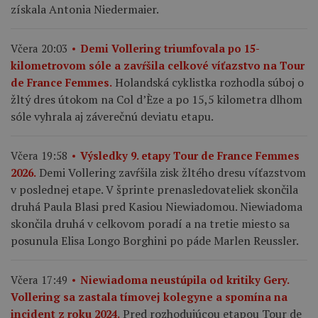
získala Antonia Niedermaier.
Včera 20:03
Demi Vollering triumfovala po 15-
kilometrovom sóle a zavŕšila celkové víťazstvo na Tour
Holandská cyklistka rozhodla súboj o
de France Femmes.
žltý dres útokom na Col d’Èze a po 15,5 kilometra dlhom
sóle vyhrala aj záverečnú deviatu etapu.
Včera 19:58
Výsledky 9. etapy Tour de France Femmes
Demi Vollering zavŕšila zisk žltého dresu víťazstvom
2026.
v poslednej etape. V šprinte prenasledovateliek skončila
druhá Paula Blasi pred Kasiou Niewiadomou. Niewiadoma
skončila druhá v celkovom poradí a na tretie miesto sa
posunula Elisa Longo Borghini po páde Marlen Reussler.
Včera 17:49
Niewiadoma neustúpila od kritiky Gery.
Vollering sa zastala tímovej kolegyne a spomína na
Pred rozhodujúcou etapou Tour de
incident z roku 2024.