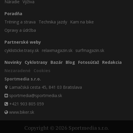
Náradie
Výživa
Poradňa
Tréning a strava
Technika jazdy
Kam na bike
Opravy a údržba
Partnerské weby
cyklisticke.trasy.sk
relaxmagazin.sk
surfmagazin.sk
Novinky
Cyklotrasy
Bazár
Blog
Fotosúťaž
Redakcia
Nezaradené
Cookies
Sportmedia s.r.o.
Lamačská cesta 45, 841 03 Bratislava
sportmedia@sportmedia.sk
+421 903 805 059
www.biker.sk
Copyright © 2026 Sportmedia s.r.o.