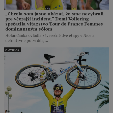
„Chcela som jasne ukázať, že sme nevyhrali
pre včerajší incident.“ Demi Vollering
spečatila víťazstvo Tour de France Femmes
dominantným sólom
Holanďanka ovládla záverečné dve etapy v Nice a
definitívne potvrdila,…
NOVINKY