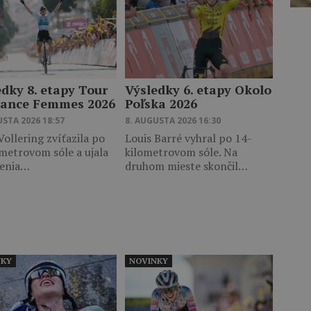
edky 8. etapy Tour
Výsledky 6. etapy Okolo
rance Femmes 2026
Poľska 2026
USTA 2026 18:57
8. AUGUSTA 2026 16:30
ollering zvíťazila po
Louis Barré vyhral po 14-
metrovom sóle a ujala
kilometrovom sóle. Na
denia…
druhom mieste skončil…
NKY
NOVINKY