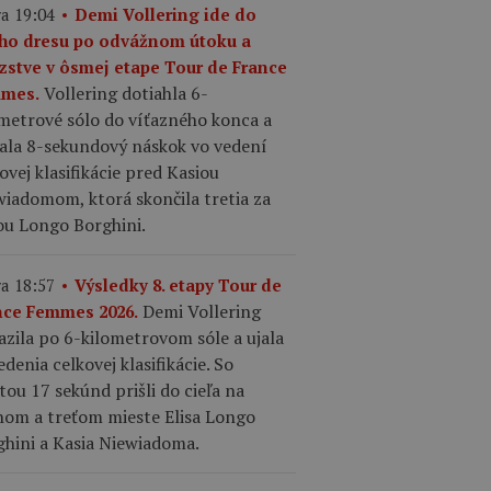
a 19:04
Demi Vollering ide do
ého dresu po odvážnom útoku a
azstve v ôsmej etape Tour de France
Vollering dotiahla 6-
mes.
ometrové sólo do víťazného konca a
kala 8-sekundový náskok vo vedení
ovej klasifikácie pred Kasiou
iadomom, ktorá skončila tretia za
ou Longo Borghini.
a 18:57
Výsledky 8. etapy Tour de
Demi Vollering
nce Femmes 2026.
azila po 6-kilometrovom sóle a ujala
edenia celkovej klasifikácie. So
tou 17 sekúnd prišli do cieľa na
hom a treťom mieste Elisa Longo
ghini a Kasia Niewiadoma.