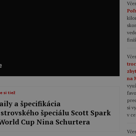
Včer
Poľ
kil
skon
vede
fini
Včer
tro
zby
na 
využ
favo
e si tiež
pre
aily a špecifikácia
si v
strovského špeciálu Scott Spark
v c
World Cup Nina Schurtera
Včer