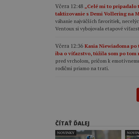
Včera 12:48
„Celé mi to pripadalo
taktizovanie s Demi Vollering na 
váhanie najväčších favoritiek, necelý
Ventoux si vybojovala etapové víťazs
Včera 12:36
Kasia Niewiadoma po 
iba o víťazstvo, túžila som po to
pred vrcholom, pričom k emotívnemu 
rodičmi priamo na trati.
ČÍTAŤ ĎALEJ
NOVINKY
NOVI