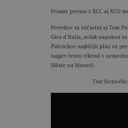
Priamy prenos z XCC aj XCO m
Pretekov sa zúčastní aj Tom Pi
Giro d’Italia, avšak napokon sa
Pidcockov najbližší plán sú pre
najprv tento víkend v nemeck
Měste na Moravě.
Trať Svetového