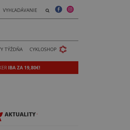
VY TÝŽDŇA
CYKLOSHOP
KER
IBA ZA 19,80€!
AKTUALITY