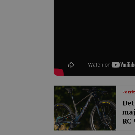
Pozrit
Det
maj
RC 