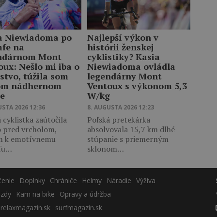
a Niewiadoma po
Najlepší výkon v
mfe na
histórii ženskej
ndárnom Mont
cyklistiky? Kasia
oux: Nešlo mi iba o
Niewiadoma ovládla
stvo, túžila som
legendárny Mont
om nádhernom
Ventoux s výkonom 5,3
te
W/kg
USTA 2026 12:36
8. AUGUSTA 2026 12:23
 cyklistka zaútočila
Poľská pretekárka
o pred vrcholom,
absolvovala 15,7 km dlhé
m k emotívnemu
stúpanie s priemerným
fu…
sklonom…
čenie
Doplnky
Chrániče
Helmy
Náradie
Výživa
azdy
Kam na bike
Opravy a údržba
relaxmagazin.sk
surfmagazin.sk