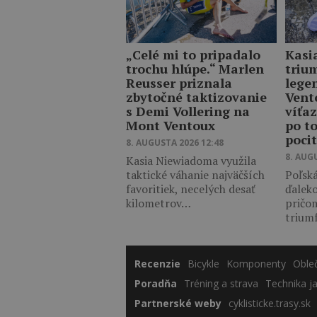
„Celé mi to pripadalo
Kasi
trochu hlúpe.“ Marlen
triu
Reusser priznala
lege
zbytočné taktizovanie
Vent
s Demi Vollering na
víťaz
Mont Ventoux
po t
poci
8. AUGUSTA 2026 12:48
8. AUG
Kasia Niewiadoma využila
taktické váhanie najväčších
Poľská
favoritiek, necelých desať
ďalek
kilometrov…
pričo
trium
Recenzie
Bicykle
Komponenty
Oble
Poradňa
Tréning a strava
Technika j
Partnerské weby
cyklisticke.trasy.sk