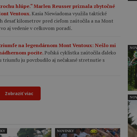
 trochu hlúpe.“ Marlen Reusser priznala zbytočné
Mont Ventoux.
Kasia Niewiadoma využila taktické
ch desať kilometrov pred cieľom zaútočila a na Mont
tvo aj vedenie v celkovom poradí.
triumfe na legendárnom Mont Ventoux: Nešlo mi
NOV
m nádhernom pocite.
Poľská cyklistka zaútočila ďaleko
triumfu ju povzbudilo aj nečakané stretnutie s
Zobraziť viac
NOV
NKY
NOVINKY