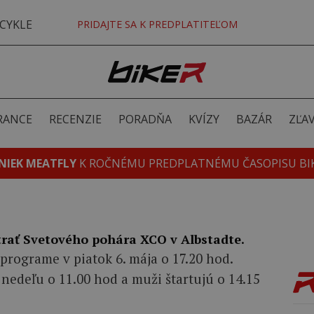
CYKLE
PRIDAJTE SA K PREDPLATITEĽOM
RANCE
RECENZIE
PORADŇA
KVÍZY
BAZÁR
ZĽA
NIEK MEATFLY
K ROČNÉMU PREDPLATNÉMU ČASOPISU BI
 trať Svetového pohára XCO v Albstadte.
programe v piatok 6. mája o 17.20 hod.
 nedeľu o 11.00 hod a muži štartujú o 14.15