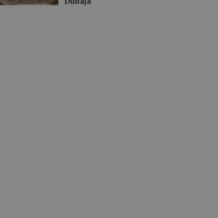
Dubaja“