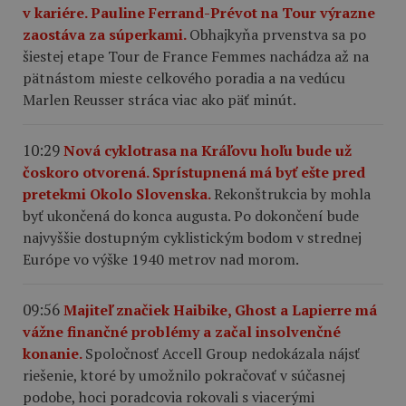
v kariére. Pauline Ferrand-Prévot na Tour výrazne
zaostáva za súperkami.
Obhajkyňa prvenstva sa po
šiestej etape Tour de France Femmes nachádza až na
pätnástom mieste celkového poradia a na vedúcu
Marlen Reusser stráca viac ako päť minút.
10:29
Nová cyklotrasa na Kráľovu hoľu bude už
čoskoro otvorená. Sprístupnená má byť ešte pred
pretekmi Okolo Slovenska.
Rekonštrukcia by mohla
byť ukončená do konca augusta. Po dokončení bude
najvyššie dostupným cyklistickým bodom v strednej
Európe vo výške 1940 metrov nad morom.
09:56
Majiteľ značiek Haibike, Ghost a Lapierre má
vážne finančné problémy a začal insolvenčné
konanie.
Spoločnosť Accell Group nedokázala nájsť
riešenie, ktoré by umožnilo pokračovať v súčasnej
podobe, hoci poradcovia rokovali s viacerými