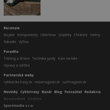
Recenzie
Bicykle
Komponenty
Oblečenie
Doplnky
Chrániče
Helmy
Náradie
Výživa
Poradňa
Tréning a strava
Technika jazdy
Kam na bike
Opravy a údržba
Partnerské weby
cyklisticke.trasy.sk
relaxmagazin.sk
surfmagazin.sk
Novinky
Cyklotrasy
Bazár
Blog
Fotosúťaž
Redakcia
Nezaradené
Cookies
Sportmedia s.r.o.