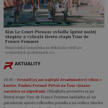
Kim Le Court-Pienaar ovládla šprint malej
skupiny a vyhrala šiestu etapu Tour de
France Femmes
Maurícijská šampiónka sa dokázala vrátiť po
technických problémoch a v…
AKTUALITY
10:58
Nestačil jej ani najlepší desaťminútový výkon v
kariére. Pauline Ferrand-Prévot na Tour výrazne
Obhajkyňa prvenstva sa po
zaostáva za súperkami.
šiestej etape Tour de France Femmes nachádza až na
pätnástom mieste celkového poradia a na vedúcu Marlen