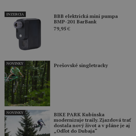
INZERCIA
BBB elektrická mini pumpa
BMP-201 BarBank
79,95
€
NOVINKY
Prešovské singletracky
NOVINKY
BIKE PARK Kubínska
modernizuje traily. Zjazdová trať
dostala nový život a v pláne je aj
„Odľot do Dubaja“