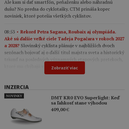
Ale kam si dať smartfón, peňaženku alebo náhradnú
dušu? No predsa do cyklotašky. CTM prináša kopec
noviniek, ktoré potešia všetkých cyklistov.
08:53
Rekord Petra Sagana, Roubaix aj olympiáda.
Aké sú ďalšie veľké ciele Tadeja Pogačara v rokoch 2027
Slovinský cyklista plánuje v najbližších dvoch
a 2028?
sezónach bojovať aj o ďalší titul majstra sveta a historický
triumf na posledných významných etapových pretekoch,
ktoré mu chýbajú v zbierke.
Zobraziť viac
INZERCIA
NOVINKY
DMT KR0 EVO Superlight: Keď
sa ľahkosť stane výhodou
409,00
€