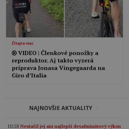
Čítajte viac
VIDEO | Členkové ponožky a
reproduktor. Aj takto vyzerá
príprava Jonasa Vingegaarda na
Giro d’Italia
NAJNOVŠIE AKTUALITY
10:58
Nestačil jej ani najlepší desaťminútový výkon