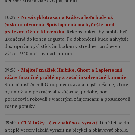
Reusser stráca viac ako päť minút.
10:29
Nová cyklotrasa na Kráľovu hoľu bude už
čoskoro otvorená. Sprístupnená má byť ešte pred
Rekonštrukcia by mohla byť
pretekmi Okolo Slovenska.
ukončená do konca augusta. Po dokončení bude najvyššie
dostupným cyklistickým bodom v strednej Európe vo
výške 1940 metrov nad morom.
09:56
Majiteľ značiek Haibike, Ghost a Lapierre má
vážne finančné problémy a začal insolvenčné konanie.
Spoločnosť Accell Group nedokázala nájsť riešenie, ktoré
by umožnilo pokračovať v súčasnej podobe, hoci
poradcovia rokovali s viacerými záujemcami a posudzovali
rôzne ponuky.
Dlhé letné dni
09:49
CTM tašky – čas zbaliť sa a vyraziť.
a teplé večery lákajú vyraziť na bicykel a objavovať okolie.