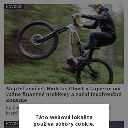
NOVINKY
Majiteľ značiek Haibike, Ghost a Lapierre má
vážne finančné problémy a začal insolvenčné
konanie
Spoločnosť Accell Group nedokázala nájsť riešenie,
ktoré by umožnilo pokračovať…
Táto webová lokalita
používa súbory cookie.
NOVINKY