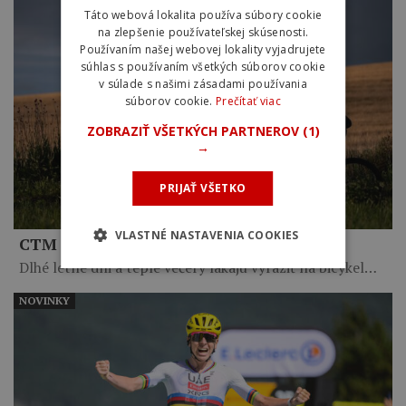
Táto webová lokalita používa súbory cookie
na zlepšenie používateľskej skúsenosti.
Používaním našej webovej lokality vyjadrujete
súhlas s používaním všetkých súborov cookie
v súlade s našimi zásadami používania
súborov cookie.
Prečítať viac
ZOBRAZIŤ VŠETKÝCH PARTNEROV
(1)
→
PRIJAŤ VŠETKO
VLASTNÉ NASTAVENIA COOKIES
CTM tašky – čas zbaliť sa a vyraziť
Dlhé letné dni a teplé večery lákajú vyraziť na bicykel…
NOVINKY