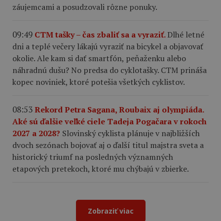
záujemcami a posudzovali rôzne ponuky.
09:49
CTM tašky – čas zbaliť sa a vyraziť.
Dlhé letné
dni a teplé večery lákajú vyraziť na bicykel a objavovať
okolie. Ale kam si dať smartfón, peňaženku alebo
náhradnú dušu? No predsa do cyklotašky. CTM prináša
kopec noviniek, ktoré potešia všetkých cyklistov.
08:53
Rekord Petra Sagana, Roubaix aj olympiáda.
Aké sú ďalšie veľké ciele Tadeja Pogačara v rokoch
2027 a 2028?
Slovinský cyklista plánuje v najbližších
dvoch sezónach bojovať aj o ďalší titul majstra sveta a
historický triumf na posledných významných
etapových pretekoch, ktoré mu chýbajú v zbierke.
Zobraziť viac