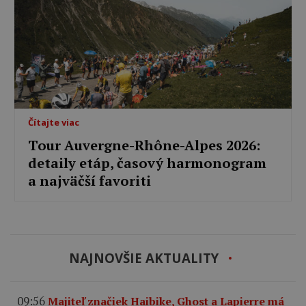
Čítajte viac
Tour Auvergne-Rhône-Alpes 2026:
detaily etáp, časový harmonogram
a najväčší favoriti
NAJNOVŠIE AKTUALITY
09:56
Majiteľ značiek Haibike, Ghost a Lapierre má