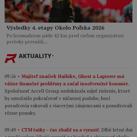
Výsledky 4. etapy Okolo Poľska 2026
Po hromadnom páde 42 km pred cieľom organizátori
preteky prerušili…
AKTUALITY
09:56
Majiteľ značiek Haibike, Ghost a Lapierre má
vážne finančné problémy a začal insolvenčné konanie.
Spoločnosť Accell Group nedokázala nájsť riešenie, ktoré
by umožnilo pokračovať v súčasnej podobe, hoci
poradcovia rokovali s viacerými záujemcami a posudzovali
rôzne ponuky.
Dlhé letné dni
09:49
CTM tašky – čas zbaliť sa a vyraziť.