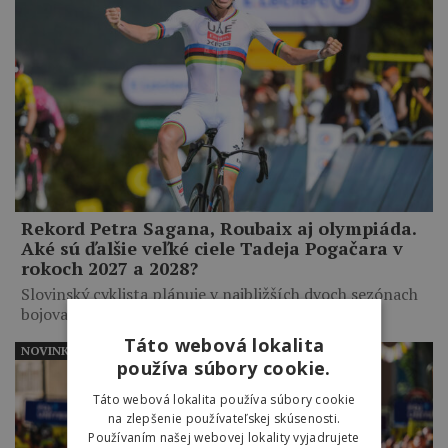
Rekord Petra Sagana, Roubaix aj olympiáda.
Aké sú ďalšie veľké ciele Tadeja Pogačara v
rokoch 2027 a 2028?
Slovinský cyklista plánuje v najbližších dvoch sezónach
bojovať aj o…
Táto webová lokalita
NOVINKY
používa súbory cookie.
Táto webová lokalita používa súbory cookie
na zlepšenie používateľskej skúsenosti.
Používaním našej webovej lokality vyjadrujete