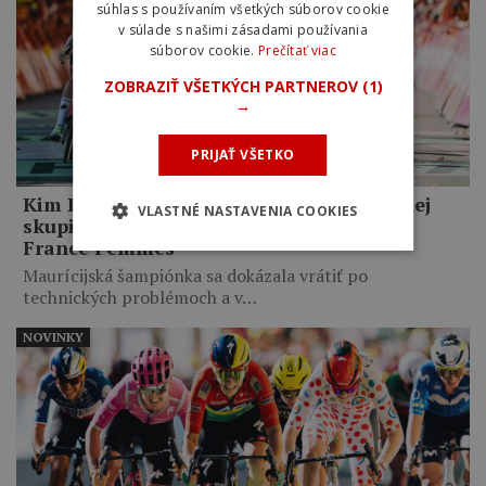
súhlas s používaním všetkých súborov cookie
v súlade s našimi zásadami používania
súborov cookie.
Prečítať viac
ZOBRAZIŤ VŠETKÝCH PARTNEROV
(1)
→
PRIJAŤ VŠETKO
Kim Le Court-Pienaar ovládla šprint malej
VLASTNÉ NASTAVENIA COOKIES
skupiny a vyhrala šiestu etapu Tour de
France Femmes
Maurícijská šampiónka sa dokázala vrátiť po
technických problémoch a v…
NOVINKY