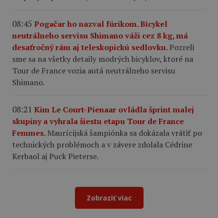
08:45
Pogačar ho nazval fúrikom. Bicykel
neutrálneho servisu Shimano váži cez 8 kg, má
desaťročný rám aj teleskopickú sedlovku.
Pozreli
sme sa na všetky detaily modrých bicyklov, ktoré na
Tour de France vozia autá neutrálneho servisu
Shimano.
08:21
Kim Le Court-Pienaar ovládla šprint malej
skupiny a vyhrala šiestu etapu Tour de France
Femmes.
Maurícijská šampiónka sa dokázala vrátiť po
technických problémoch a v závere zdolala Cédrine
Kerbaol aj Puck Pieterse.
Zobraziť viac