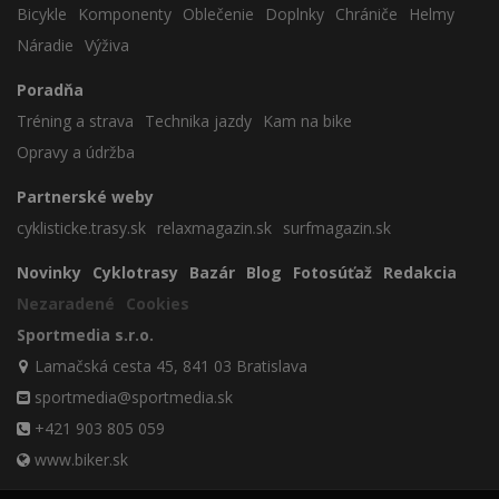
Bicykle
Komponenty
Oblečenie
Doplnky
Chrániče
Helmy
Náradie
Výživa
Poradňa
Tréning a strava
Technika jazdy
Kam na bike
Opravy a údržba
Partnerské weby
cyklisticke.trasy.sk
relaxmagazin.sk
surfmagazin.sk
Novinky
Cyklotrasy
Bazár
Blog
Fotosúťaž
Redakcia
Nezaradené
Cookies
Sportmedia s.r.o.
Lamačská cesta 45, 841 03 Bratislava
sportmedia@sportmedia.sk
+421 903 805 059
www.biker.sk