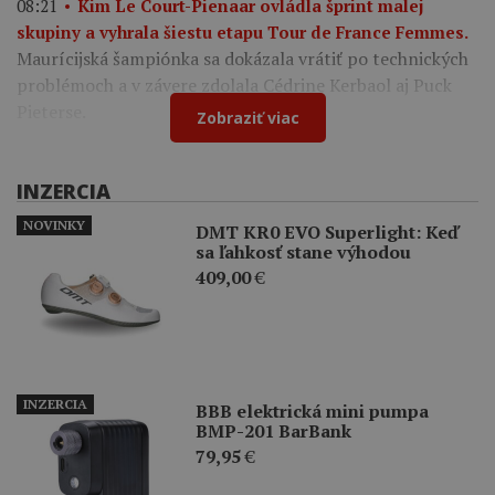
08:21
Kim Le Court-Pienaar ovládla šprint malej
skupiny a vyhrala šiestu etapu Tour de France Femmes.
Maurícijská šampiónka sa dokázala vrátiť po technických
problémoch a v závere zdolala Cédrine Kerbaol aj Puck
Pieterse.
Zobraziť viac
INZERCIA
NOVINKY
DMT KR0 EVO Superlight: Keď
sa ľahkosť stane výhodou
409,00
€
INZERCIA
BBB elektrická mini pumpa
BMP-201 BarBank
79,95
€