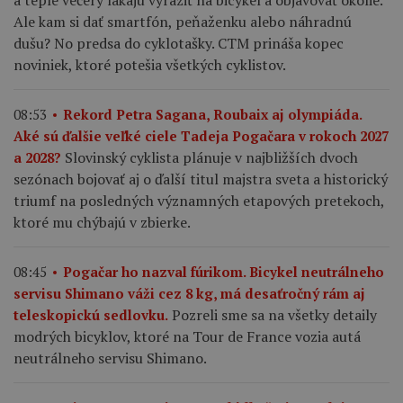
a teplé večery lákajú vyraziť na bicykel a objavovať okolie.
Ale kam si dať smartfón, peňaženku alebo náhradnú
dušu? No predsa do cyklotašky. CTM prináša kopec
noviniek, ktoré potešia všetkých cyklistov.
08:53
Rekord Petra Sagana, Roubaix aj olympiáda.
Aké sú ďalšie veľké ciele Tadeja Pogačara v rokoch 2027
Slovinský cyklista plánuje v najbližších dvoch
a 2028?
sezónach bojovať aj o ďalší titul majstra sveta a historický
triumf na posledných významných etapových pretekoch,
ktoré mu chýbajú v zbierke.
08:45
Pogačar ho nazval fúrikom. Bicykel neutrálneho
servisu Shimano váži cez 8 kg, má desaťročný rám aj
Pozreli sme sa na všetky detaily
teleskopickú sedlovku.
modrých bicyklov, ktoré na Tour de France vozia autá
neutrálneho servisu Shimano.