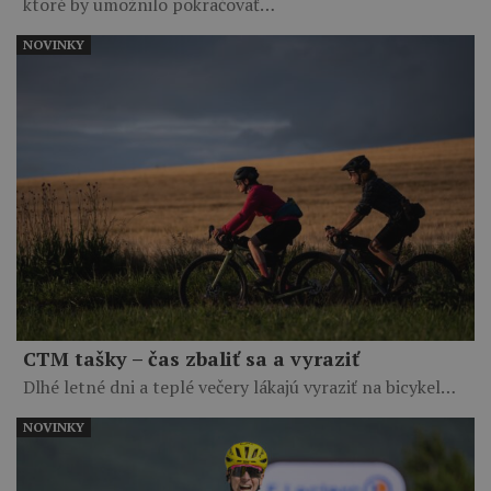
ktoré by umožnilo pokračovať…
NOVINKY
CTM tašky – čas zbaliť sa a vyraziť
Dlhé letné dni a teplé večery lákajú vyraziť na bicykel…
NOVINKY