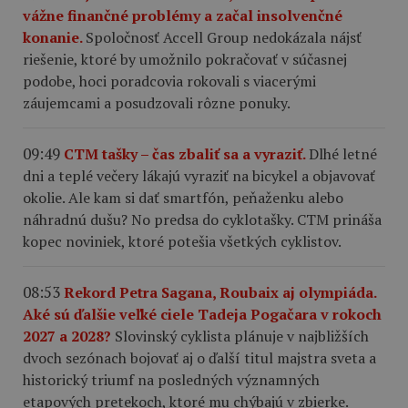
vážne finančné problémy a začal insolvenčné
konanie.
Spoločnosť Accell Group nedokázala nájsť
riešenie, ktoré by umožnilo pokračovať v súčasnej
podobe, hoci poradcovia rokovali s viacerými
záujemcami a posudzovali rôzne ponuky.
09:49
CTM tašky – čas zbaliť sa a vyraziť.
Dlhé letné
dni a teplé večery lákajú vyraziť na bicykel a objavovať
okolie. Ale kam si dať smartfón, peňaženku alebo
náhradnú dušu? No predsa do cyklotašky. CTM prináša
kopec noviniek, ktoré potešia všetkých cyklistov.
08:53
Rekord Petra Sagana, Roubaix aj olympiáda.
Aké sú ďalšie veľké ciele Tadeja Pogačara v rokoch
2027 a 2028?
Slovinský cyklista plánuje v najbližších
dvoch sezónach bojovať aj o ďalší titul majstra sveta a
historický triumf na posledných významných
etapových pretekoch, ktoré mu chýbajú v zbierke.