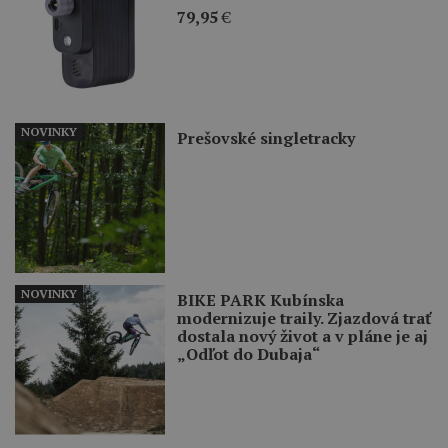
79,95
€
NOVINKY
Prešovské singletracky
NOVINKY
BIKE PARK Kubínska
modernizuje traily. Zjazdová trať
dostala nový život a v pláne je aj
„Odľot do Dubaja“