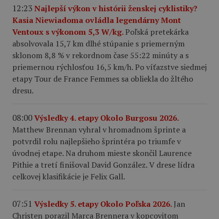
12:23
Najlepší výkon v histórii ženskej cyklistiky?
Kasia Niewiadoma ovládla legendárny Mont
Ventoux s výkonom 5,3 W/kg.
Poľská pretekárka
absolvovala 15,7 km dlhé stúpanie s priemerným
sklonom 8,8 % v rekordnom čase 55:22 minúty a s
priemernou rýchlosťou 16,5 km/h. Po víťazstve siedmej
etapy Tour de France Femmes sa obliekla do žltého
dresu.
08:00
Výsledky 4. etapy Okolo Burgosu 2026.
Matthew Brennan vyhral v hromadnom šprinte a
potvrdil rolu najlepšieho šprintéra po triumfe v
úvodnej etape. Na druhom mieste skončil Laurence
Pithie a tretí finišoval David González. V drese lídra
celkovej klasifikácie je Felix Gall.
07:51
Výsledky 5. etapy Okolo Poľska 2026.
Jan
Christen porazil Marca Brennera v kopcovitom