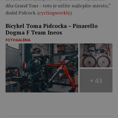
dňa Grand Tour – toto je určite najlepšie miesto,“
dodal Pidcock.
(
cyclingweekly
)
Bicykel Toma Pidcocka – Pinarello
Dogma F Team Ineos
FOTOGALÉRIA
+ 43