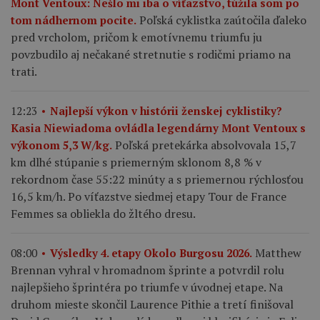
Mont Ventoux: Nešlo mi iba o víťazstvo, túžila som po
Poľská cyklistka zaútočila ďaleko
tom nádhernom pocite.
pred vrcholom, pričom k emotívnemu triumfu ju
povzbudilo aj nečakané stretnutie s rodičmi priamo na
trati.
12:23
Najlepší výkon v histórii ženskej cyklistiky?
Kasia Niewiadoma ovládla legendárny Mont Ventoux s
Poľská pretekárka absolvovala 15,7
výkonom 5,3 W/kg.
km dlhé stúpanie s priemerným sklonom 8,8 % v
rekordnom čase 55:22 minúty a s priemernou rýchlosťou
16,5 km/h. Po víťazstve siedmej etapy Tour de France
Femmes sa obliekla do žltého dresu.
Matthew
08:00
Výsledky 4. etapy Okolo Burgosu 2026.
Brennan vyhral v hromadnom šprinte a potvrdil rolu
najlepšieho šprintéra po triumfe v úvodnej etape. Na
druhom mieste skončil Laurence Pithie a tretí finišoval