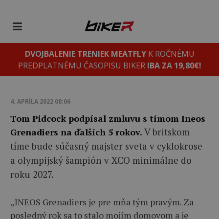
DVOJBALENIE TRENIEK MEATFLY
K ROČNÉMU
PREDPLATNÉMU ČASOPISU BIKER
IBA ZA 19,80€!
4. APRÍLA 2022 08:06
Tom Pidcock podpísal zmluvu s tímom Ineos
V britskom
Grenadiers na ďalších 5 rokov.
tíme bude súčasný majster sveta v cyklokrose
a olympijský šampión v XCO minimálne do
roku 2027.
„INEOS Grenadiers je pre mňa tým pravým. Za
posledný rok sa to stalo mojím domovom a je