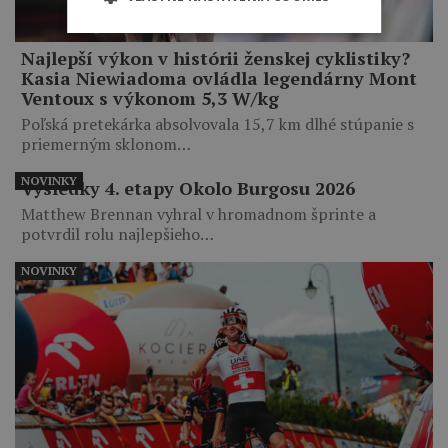
Najlepší výkon v histórii ženskej cyklistiky?
Kasia Niewiadoma ovládla legendárny Mont
Ventoux s výkonom 5,3 W/kg
Poľská pretekárka absolvovala 15,7 km dlhé stúpanie s
priemerným sklonom…
NOVINKY
Výsledky 4. etapy Okolo Burgosu 2026
Matthew Brennan vyhral v hromadnom šprinte a
potvrdil rolu najlepšieho…
NOVINKY