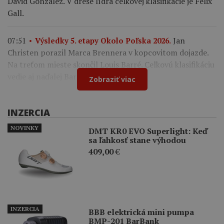
David González. V drese lídra celkovej klasifikácie je Felix
Gall.
Jan
07:51
Výsledky 5. etapy Okolo Poľska 2026.
Christen porazil Marca Brennera v kopcovitom dojazde.
Na treťom mieste skončil Louis Barré. Celkovú klasifikáciu
vedie aj naďalej Bart Lemmen.
Zobraziť viac
INZERCIA
NOVINKY
DMT KR0 EVO Superlight: Keď
sa ľahkosť stane výhodou
409,00
€
INZERCIA
BBB elektrická mini pumpa
BMP-201 BarBank