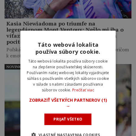
Kasia Niewiadoma po triumfe na
legendárnom Mont Ventoux: Nešlo mi iba o
víťazstvo, túžila som po tom nádhernom
pocite
Táto webová lokalita
Poľská cyklistka zaútočila ďaleko pred vrcholom, pričom
používa súbory cookie.
k emotívnemu triumfu…
Táto webová lokalita používa súbory cookie
na zlepšenie používateľskej skúsenosti.
NOVINKY
Používaním našej webovej lokality vyjadrujete
súhlas s používaním všetkých súborov cookie
v súlade s našimi zásadami používania
súborov cookie.
Prečítať viac
ZOBRAZIŤ VŠETKÝCH PARTNEROV
(1)
→
PRIJAŤ VŠETKO
VLASTNÉ NASTAVENIA COOKIES