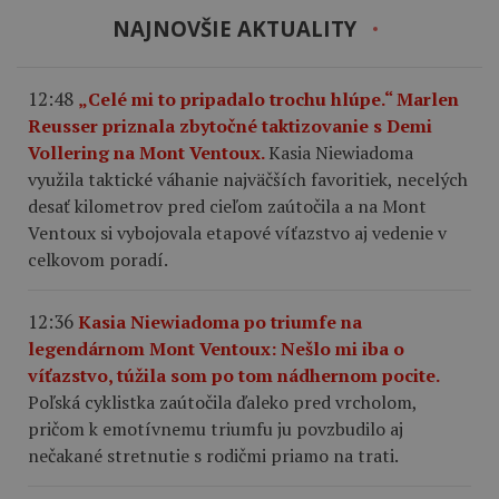
NAJNOVŠIE AKTUALITY
12:48
„Celé mi to pripadalo trochu hlúpe.“ Marlen
Reusser priznala zbytočné taktizovanie s Demi
Vollering na Mont Ventoux.
Kasia Niewiadoma
využila taktické váhanie najväčších favoritiek, necelých
desať kilometrov pred cieľom zaútočila a na Mont
Ventoux si vybojovala etapové víťazstvo aj vedenie v
celkovom poradí.
12:36
Kasia Niewiadoma po triumfe na
legendárnom Mont Ventoux: Nešlo mi iba o
víťazstvo, túžila som po tom nádhernom pocite.
Poľská cyklistka zaútočila ďaleko pred vrcholom,
pričom k emotívnemu triumfu ju povzbudilo aj
nečakané stretnutie s rodičmi priamo na trati.