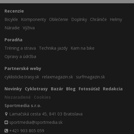
Recenzie
Bicykle
Komponenty
Oblečenie
Doplnky
Chrániče
Helmy
Náradie
Výživa
Poradňa
Tréning a strava
Technika jazdy
Kam na bike
Opravy a údržba
Partnerské weby
cyklisticke.trasy.sk
relaxmagazin.sk
surfmagazin.sk
Novinky
Cyklotrasy
Bazár
Blog
Fotosúťaž
Redakcia
Nezaradené
Cookies
Sportmedia s.r.o.
Lamačská cesta 45, 841 03 Bratislava
sportmedia@sportmedia.sk
+421 903 805 059