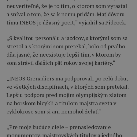
neuveriteľné, že je to tím, o ktorom som vyrastal
a sníval o tom, že sa k nemu pridám. Mať dôveru
tímu INEOS je úžasný pocit,“ vyjadril sa Pidcock.
„S kvalitou personálu a jazdcov, s ktorými som sa
stretol a s ktorými som pretekal, bolo od prvého
dňa jasné, že neexistuje lepší tím, v ktorom by
som strávil ďalších päť rokov svojej kariéry.“
„INEOS Grenadiers ma podporovali po celú dobu,
vo všetkých disciplínach, v ktorých som pretekal.
Lepšiu podporu pred mojím olympijským zlatom
na horskom bicykli a titulom majstra sveta v
cyklokrose som si ani nemohol želať.“
„Pre moje budúce ciele – prenasledovanie
monumentov, majstrovských titulov a jedného