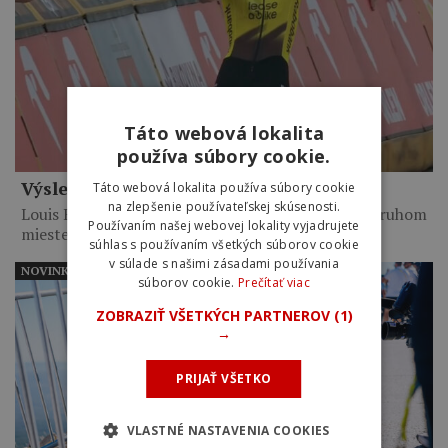
Táto webová lokalita
používa súbory cookie.
Výsledky 6. etapy Okolo Poľska 2026
Táto webová lokalita používa súbory cookie
na zlepšenie používateľskej skúsenosti.
Louis Barré vyhral po 14-kilometrovom sóle. Na druhom
Používaním našej webovej lokality vyjadrujete
mieste skončil…
súhlas s používaním všetkých súborov cookie
v súlade s našimi zásadami používania
NOVINKY
súborov cookie.
Prečítať viac
ZOBRAZIŤ VŠETKÝCH PARTNEROV
(1)
→
PRIJAŤ VŠETKO
VLASTNÉ NASTAVENIA COOKIES