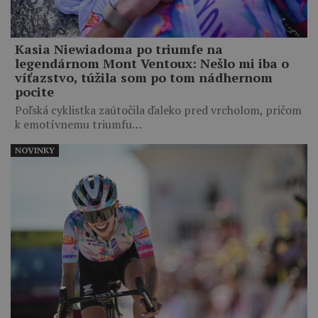
Kasia Niewiadoma po triumfe na
legendárnom Mont Ventoux: Nešlo mi iba o
víťazstvo, túžila som po tom nádhernom
pocite
Poľská cyklistka zaútočila ďaleko pred vrcholom, pričom
k emotívnemu triumfu…
NOVINKY