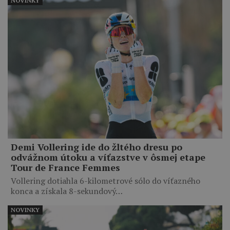
NOVINKY
Demi Vollering ide do žltého dresu po
odvážnom útoku a víťazstve v ôsmej etape
Tour de France Femmes
Vollering dotiahla 6-kilometrové sólo do víťazného
konca a získala 8-sekundový…
NOVINKY