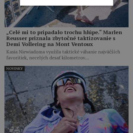
„Celé mi to pripadalo trochu hlúpe.“ Marlen
Reusser priznala zbytočné taktizovanie s
Demi Vollering na Mont Ventoux
Kasia Niewiadoma využila taktické váhanie najväčších
favoritiek, necelých desať kilometrov…
NOVINKY