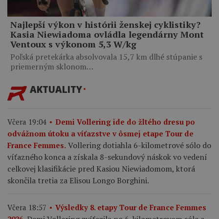
Najlepší výkon v histórii ženskej cyklistiky?
Kasia Niewiadoma ovládla legendárny Mont
Ventoux s výkonom 5,3 W/kg
Poľská pretekárka absolvovala 15,7 km dlhé stúpanie s
priemerným sklonom…
AKTUALITY
Včera 19:04
Demi Vollering ide do žltého dresu po
odvážnom útoku a víťazstve v ôsmej etape Tour de
Vollering dotiahla 6-kilometrové sólo do
France Femmes.
víťazného konca a získala 8-sekundový náskok vo vedení
celkovej klasifikácie pred Kasiou Niewiadomom, ktorá
skončila tretia za Elisou Longo Borghini.
Včera 18:57
Výsledky 8. etapy Tour de France Femmes