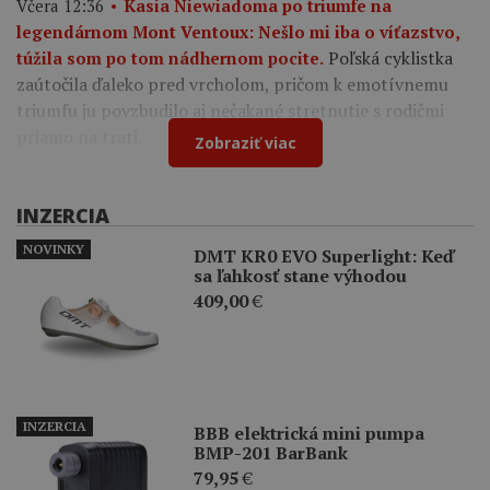
Včera 12:36
Kasia Niewiadoma po triumfe na
legendárnom Mont Ventoux: Nešlo mi iba o víťazstvo,
Poľská cyklistka
túžila som po tom nádhernom pocite.
zaútočila ďaleko pred vrcholom, pričom k emotívnemu
triumfu ju povzbudilo aj nečakané stretnutie s rodičmi
priamo na trati.
Zobraziť viac
INZERCIA
NOVINKY
DMT KR0 EVO Superlight: Keď
sa ľahkosť stane výhodou
409,00
€
INZERCIA
BBB elektrická mini pumpa
BMP-201 BarBank
79,95
€