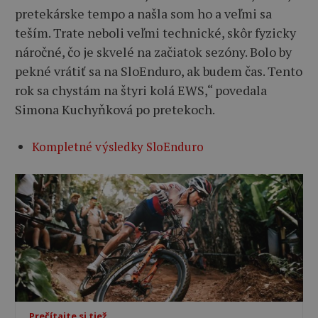
pretekárske tempo a našla som ho a veľmi sa
teším. Trate neboli veľmi technické, skôr fyzicky
náročné, čo je skvelé na začiatok sezóny. Bolo by
pekné vrátiť sa na SloEnduro, ak budem čas. Tento
rok sa chystám na štyri kolá EWS,“ povedala
Simona Kuchyňková po pretekoch.
Kompletné výsledky SloEnduro
Prečítajte si tiež