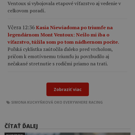
Ventoux si vybojovala etapové víťazstvo aj vedenie v
celkovom poradí.
Včera 12:36
Kasia Niewiadoma po triumfe na
legendárnom Mont Ventoux: Nešlo mi iba o
víťazstvo, túžila som po tom nádhernom pocite.
Poľská cyklistka zaútočila ďaleko pred vrcholom,
pričom k emotívnemu triumfu ju povzbudilo aj
nečakané stretnutie s rodičmi priamo na trati.
Zobraziť viac
SIMONA KUCHYŇKOVÁ
OKO EVERYWHERE RACING
ČÍTAŤ ĎALEJ