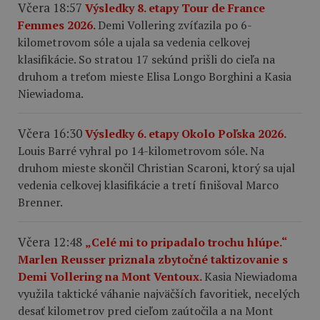
Včera 18:57
Výsledky 8. etapy Tour de France
Femmes 2026.
Demi Vollering zvíťazila po 6-
kilometrovom sóle a ujala sa vedenia celkovej
klasifikácie. So stratou 17 sekúnd prišli do cieľa na
druhom a treťom mieste Elisa Longo Borghini a Kasia
Niewiadoma.
Včera 16:30
Výsledky 6. etapy Okolo Poľska 2026.
Louis Barré vyhral po 14-kilometrovom sóle. Na
druhom mieste skončil Christian Scaroni, ktorý sa ujal
vedenia celkovej klasifikácie a tretí finišoval Marco
Brenner.
Včera 12:48
„Celé mi to pripadalo trochu hlúpe.“
Marlen Reusser priznala zbytočné taktizovanie s
Demi Vollering na Mont Ventoux.
Kasia Niewiadoma
využila taktické váhanie najväčších favoritiek, necelých
desať kilometrov pred cieľom zaútočila a na Mont