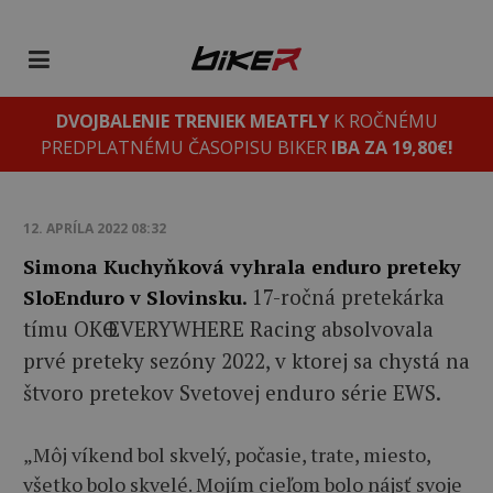
DVOJBALENIE TRENIEK MEATFLY
K ROČNÉMU
PREDPLATNÉMU ČASOPISU BIKER
IBA ZA 19,80€!
12. APRÍLA 2022 08:32
Simona Kuchyňková vyhrala enduro preteky
17-ročná pretekárka
SloEnduro v Slovinsku.
tímu OKӨ EVERYWHERE Racing absolvovala
prvé preteky sezóny 2022, v ktorej sa chystá na
štvoro pretekov Svetovej enduro série EWS.
„Môj víkend bol skvelý, počasie, trate, miesto,
všetko bolo skvelé. Mojím cieľom bolo nájsť svoje