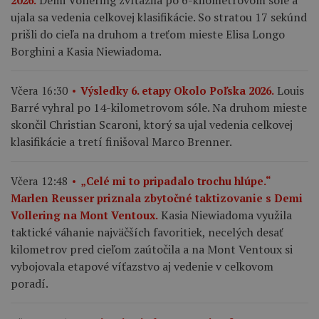
Demi Vollering zvíťazila po 6-kilometrovom sóle a
2026.
ujala sa vedenia celkovej klasifikácie. So stratou 17 sekúnd
prišli do cieľa na druhom a treťom mieste Elisa Longo
Borghini a Kasia Niewiadoma.
Louis
Včera 16:30
Výsledky 6. etapy Okolo Poľska 2026.
Barré vyhral po 14-kilometrovom sóle. Na druhom mieste
skončil Christian Scaroni, ktorý sa ujal vedenia celkovej
klasifikácie a tretí finišoval Marco Brenner.
Včera 12:48
„Celé mi to pripadalo trochu hlúpe.“
Marlen Reusser priznala zbytočné taktizovanie s Demi
Kasia Niewiadoma využila
Vollering na Mont Ventoux.
taktické váhanie najväčších favoritiek, necelých desať
kilometrov pred cieľom zaútočila a na Mont Ventoux si
vybojovala etapové víťazstvo aj vedenie v celkovom
poradí.