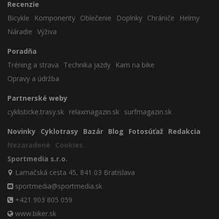
Recenzie
Bicykle
Komponenty
Oblečenie
Doplnky
Chrániče
Helmy
Náradie
Výživa
Poradňa
Tréning a strava
Technika jazdy
Kam na bike
Opravy a údržba
Partnerské weby
cyklisticke.trasy.sk
relaxmagazin.sk
surfmagazin.sk
Novinky
Cyklotrasy
Bazár
Blog
Fotosúťaž
Redakcia
Nezaradené
Cookies
Sportmedia s.r.o.
Lamačská cesta 45, 841 03 Bratislava
sportmedia@sportmedia.sk
+421 903 805 059
www.biker.sk