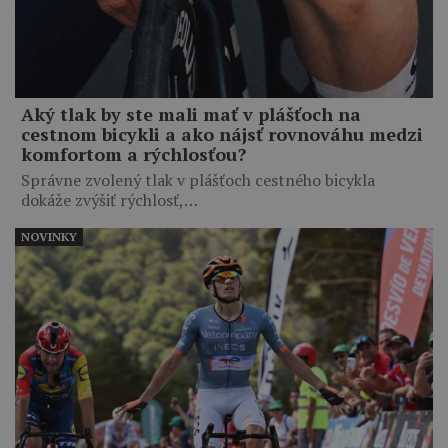
Aký tlak by ste mali mať v plášťoch na
cestnom bicykli a ako nájsť rovnováhu medzi
komfortom a rýchlosťou?
Správne zvolený tlak v plášťoch cestného bicykla
dokáže zvýšiť rýchlosť,…
NOVINKY