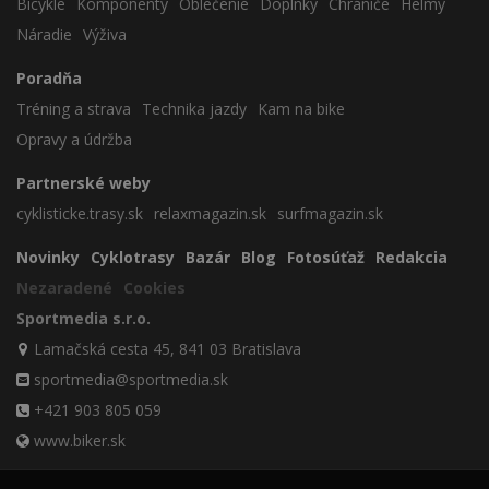
Bicykle
Komponenty
Oblečenie
Doplnky
Chrániče
Helmy
Náradie
Výživa
Poradňa
Tréning a strava
Technika jazdy
Kam na bike
Opravy a údržba
Partnerské weby
cyklisticke.trasy.sk
relaxmagazin.sk
surfmagazin.sk
Novinky
Cyklotrasy
Bazár
Blog
Fotosúťaž
Redakcia
Nezaradené
Cookies
Sportmedia s.r.o.
Lamačská cesta 45, 841 03 Bratislava
sportmedia@sportmedia.sk
+421 903 805 059
www.biker.sk