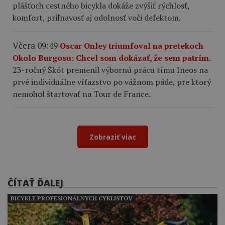
plášťoch cestného bicykla dokáže zvýšiť rýchlosť,
komfort, priľnavosť aj odolnosť voči defektom.
Včera 09:49
Oscar Onley triumfoval na pretekoch
Okolo Burgosu: Chcel som dokázať, že sem patrím.
23-ročný Škót premenil výbornú prácu tímu Ineos na
prvé individuálne víťazstvo po vážnom páde, pre ktorý
nemohol štartovať na Tour de France.
Zobraziť viac
ČÍTAŤ ĎALEJ
BICYKLE PROFESIONÁLNYCH CYKLISTOV