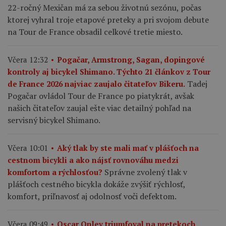
22-ročný Mexičan má za sebou životnú sezónu, počas
ktorej vyhral troje etapové preteky a pri svojom debute
na Tour de France obsadil celkové tretie miesto.
Včera 12:32
Pogačar, Armstrong, Sagan, dopingové
kontroly aj bicykel Shimano. Týchto 21 článkov z Tour
Tadej
de France 2026 najviac zaujalo čitateľov Bikeru.
Pogačar ovládol Tour de France po piatykrát, avšak
našich čitateľov zaujal ešte viac detailný pohľad na
servisný bicykel Shimano.
Včera 10:01
Aký tlak by ste mali mať v plášťoch na
cestnom bicykli a ako nájsť rovnováhu medzi
Správne zvolený tlak v
komfortom a rýchlosťou?
plášťoch cestného bicykla dokáže zvýšiť rýchlosť,
komfort, priľnavosť aj odolnosť voči defektom.
Včera 09:49
Oscar Onley triumfoval na pretekoch