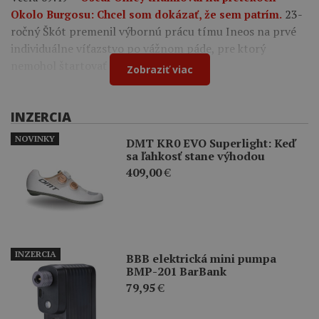
23-
Okolo Burgosu: Chcel som dokázať, že sem patrím.
ročný Škót premenil výbornú prácu tímu Ineos na prvé
individuálne víťazstvo po vážnom páde, pre ktorý
nemohol štartovať na Tour de France.
Zobraziť viac
INZERCIA
NOVINKY
DMT KR0 EVO Superlight: Keď
sa ľahkosť stane výhodou
409,00
€
INZERCIA
BBB elektrická mini pumpa
BMP-201 BarBank
79,95
€