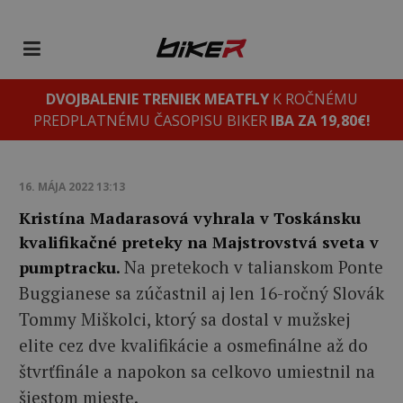
DVOJBALENIE TRENIEK MEATFLY
K ROČNÉMU
PREDPLATNÉMU ČASOPISU BIKER
IBA ZA 19,80€!
16. MÁJA 2022 13:13
Kristína Madarasová vyhrala v Toskánsku
kvalifikačné preteky na Majstrovstvá sveta v
Na pretekoch v talianskom Ponte
pumptracku.
Buggianese sa zúčastnil aj len 16-ročný Slovák
Tommy Miškolci, ktorý sa dostal v mužskej
elite cez dve kvalifikácie a osmefinálne až do
štvrťfinále a napokon sa celkovo umiestnil na
šiestom mieste.