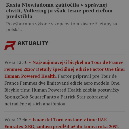
Kasia Niewiadoma zaútočila v správnej
chvíli, Vollering ju však tesne pred cieľom
predstihla
Po výbornom výkone v kopcovitom závere 5. etapy sa
poľská…
AKTUALITY
Včera 13:10
Najzaujímavejší bicykel na Tour de France
Femmes 2026? Detaily špeciálnej edície Factor One tímu
Factor pripravil pre Tour de
Human Powered Health.
France Femmes dve limitované edície aero modelu One.
Bicykle tímu Human Powered Health zdobia postavičky
SpongeBob SquarePants a Patrick Star zobrazené
netradične aj s ich anatómiou.
Včera 12:46
Isaac del Toro zostane v tíme UAE
Emirates-XRG, zmluvu predĺžil až do konca roka 2031.