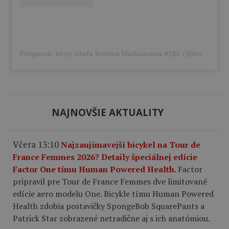
Príspevok, ktorý zdieľa Kristína Madarásová #186 (@kmadarasova)
NAJNOVŠIE AKTUALITY
Včera 13:10
Najzaujímavejší bicykel na Tour de
France Femmes 2026? Detaily špeciálnej edície
Factor One tímu Human Powered Health.
Factor
pripravil pre Tour de France Femmes dve limitované
edície aero modelu One. Bicykle tímu Human Powered
Health zdobia postavičky SpongeBob SquarePants a
Patrick Star zobrazené netradične aj s ich anatómiou.