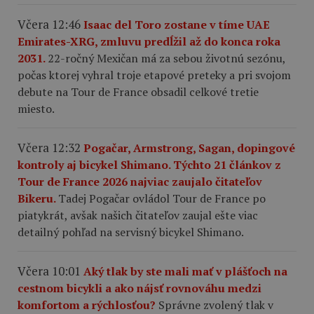
Včera 12:46
Isaac del Toro zostane v tíme UAE
Emirates-XRG, zmluvu predĺžil až do konca roka
2031.
22-ročný Mexičan má za sebou životnú sezónu,
počas ktorej vyhral troje etapové preteky a pri svojom
debute na Tour de France obsadil celkové tretie
miesto.
Včera 12:32
Pogačar, Armstrong, Sagan, dopingové
kontroly aj bicykel Shimano. Týchto 21 článkov z
Tour de France 2026 najviac zaujalo čitateľov
Bikeru.
Tadej Pogačar ovládol Tour de France po
piatykrát, avšak našich čitateľov zaujal ešte viac
detailný pohľad na servisný bicykel Shimano.
Včera 10:01
Aký tlak by ste mali mať v plášťoch na
cestnom bicykli a ako nájsť rovnováhu medzi
komfortom a rýchlosťou?
Správne zvolený tlak v