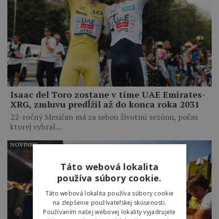
Isaac del Toro zostane v tíme UAE Emirates-
XRG, zmluvu predĺžil až do konca roka 2031
22-ročný Mexičan má za sebou životnú sezónu, počas
ktorej vyhral…
NOVINKY
Táto webová lokalita
používa súbory cookie.
Táto webová lokalita používa súbory cookie
na zlepšenie používateľskej skúsenosti.
Používaním našej webovej lokality vyjadrujete