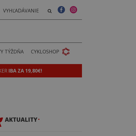
VY TÝŽDŇA
CYKLOSHOP
KER
IBA ZA 19,80€!
AKTUALITY