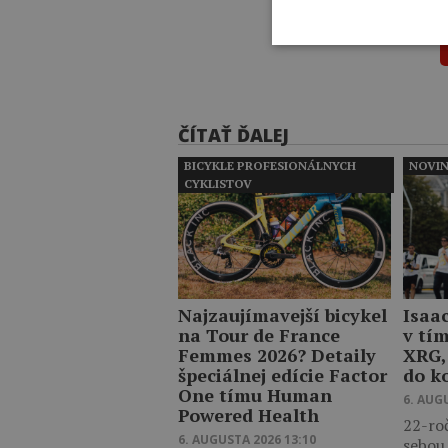
ČÍTAŤ ĎALEJ
BICYKLE PROFESIONÁLNYCH
NOVI
CYKLISTOV
Najzaujímavejší bicykel
Isaa
na Tour de France
v tí
Femmes 2026? Detaily
XRG,
špeciálnej edície Factor
do k
One tímu Human
6. AUG
Powered Health
22-ro
6. AUGUSTA 2026 13:10
sebou