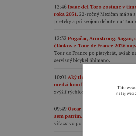
12:46
Isaac del Toro zostane v tí
roka 2031.
22-ročný Mexičan má za se
preteky a pri svojom debute na Tour d
12:32
Pogačar, Armstrong, Sagan, 
článkov z Tour de France 2026 najv
Tour de France po piatykrát, avšak na
servisný bicykel Shimano.
10:01
Aký tlak by ste mali mať v p
medzi komfortom a rýchlosťou?
Sp
Táto webo
zvýšiť rýchlosť, komfort, priľnavosť a
našej webo
09:49
Oscar Onley triumfoval na p
sem patrím.
23-ročný Škót premenil
víťazstvo po vážnom páde, pre ktorý