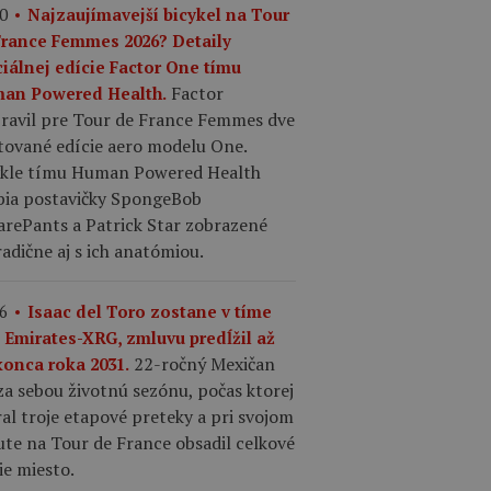
0
Najzaujímavejší bicykel na Tour
France Femmes 2026? Detaily
ciálnej edície Factor One tímu
Factor
an Powered Health.
pravil pre Tour de France Femmes dve
tované edície aero modelu One.
ykle tímu Human Powered Health
bia postavičky SpongeBob
arePants a Patrick Star zobrazené
adične aj s ich anatómiou.
6
Isaac del Toro zostane v tíme
 Emirates-XRG, zmluvu predĺžil až
22-ročný Mexičan
konca roka 2031.
a sebou životnú sezónu, počas ktorej
al troje etapové preteky a pri svojom
te na Tour de France obsadil celkové
ie miesto.