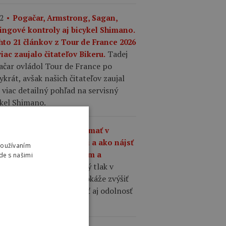
2
Pogačar, Armstrong, Sagan,
ingové kontroly aj bicykel Shimano.
hto 21 článkov z Tour de France 2026
Tadej
iac zaujalo čitateľov Bikeru.
ačar ovládol Tour de France po
ykrát, avšak našich čitateľov zaujal
 viac detailný pohľad na servisný
ykel Shimano.
1
Aký tlak by ste mali mať v
šťoch na cestnom bicykli a ako nájsť
Používaním
nováhu medzi komfortom a
de s našimi
Správne zvolený tlak v
hlosťou?
ťoch cestného bicykla dokáže zvýšiť
losť, komfort, priľnavosť aj odolnosť
 defektom.