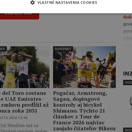
09:4
VLASTNÉ NASTAVENIA COOKIES
pre
Zobraziť viac
dok
pre
prv
pád
Tou
NKY
NOVINKY
IN
NOV
c del Toro zostane
Pogačar, Armstrong,
me UAE Emirates-
Sagan, dopingové
 zmluvu predĺžil až
kontroly aj bicykel
onca roka 2031
Shimano. Týchto 21
článkov z Tour de
USTA 2026 12:46
France 2026 najviac
čný Mexičan má za
zaujalo čitateľov Bikeru
 životnú sezónu, počas
INZ