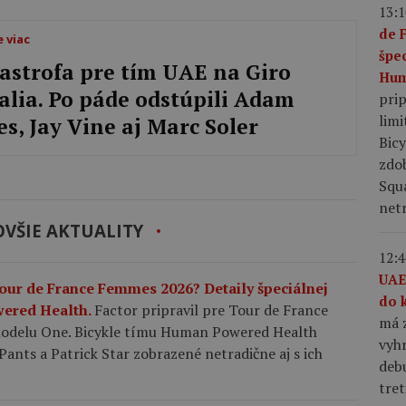
13:1
de 
e viac
špe
astrofa pre tím UAE na Giro
Hum
talia. Po páde odstúpili Adam
pri
limi
es, Jay Vine aj Marc Soler
Bic
zdo
Squ
netr
VŠIE AKTUALITY
12:4
UAE
Tour de France Femmes 2026? Detaily špeciálnej
do 
wered Health.
Factor pripravil pre Tour de France
má z
modelu One. Bicykle tímu Human Powered Health
vyhr
nts a Patrick Star zobrazené netradične aj s ich
debu
tret