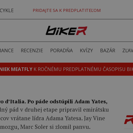
CYKLE
PRIDAJTE SA K PREDPLATITEĽOM
RANCE
RECENZIE
PORADŇA
KVÍZY
BAZÁR
ZĽA
NIEK MEATFLY
K ROČNÉMU PREDPLATNÉMU ČASOPISU BI
o d’Italia. Po páde odstúpili Adam Yates,
ý pád v druhej etape pripravil emirátsku
dcov vrátane lídra Adama Yatesa. Jay Vine
 mozgu, Marc Soler si zlomil panvu.