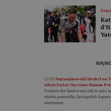
Čítajt
Kat
d’I
Yat
NAJNO
13:10
Najzaujímavejší bicykel na 
edície Factor One tímu Human Po
Femmes dve limitované edície aero 
zdobia postavičky SpongeBob SquarePa
anatómiou.