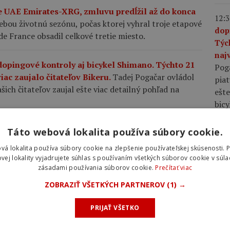
me UAE Emirates-XRG, zmluvu predĺžil až do konca
12:3
bou životnú sezónu, počas ktorej vyhral troje etapové
dop
e France obsadil celkové tretie miesto.
Týc
najv
dopingové kontroly aj bicykel Shimano. Týchto 21
Pog
iac zaujalo čitateľov Bikeru.
Tadej Pogačar ovládol
piat
šich čitateľov zaujal ešte viac detailný pohľad na
ešte
bic
lášťoch na cestnom bicykli a ako nájsť rovnováhu
Táto webová lokalita používa súbory cookie.
10:0
rávne zvolený tlak v plášťoch cestného bicykla dokáže
plá
vá lokalita používa súbory cookie na zlepšenie používateľskej skúsenosti. 
j odolnosť voči defektom.
rov
vej lokality vyjadrujete súhlas s používaním všetkých súborov cookie v súla
zásadami používania súborov cookie.
Prečítať viac
rýc
pláš
retekoch Okolo Burgosu: Chcel som dokázať, že
ZOBRAZIŤ VŠETKÝCH PARTNEROV
(1) →
rých
 výbornú prácu tímu Ineos na prvé individuálne
voči
 nemohol štartovať na Tour de France.
PRIJAŤ VŠETKO