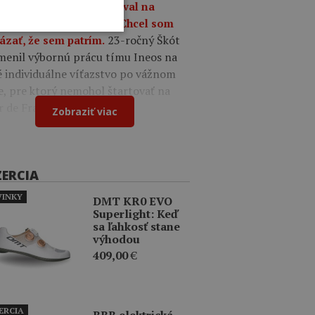
9
Oscar Onley triumfoval na
tekoch Okolo Burgosu: Chcel som
23-ročný Škót
ázať, že sem patrím.
menil výbornú prácu tímu Ineos na
é individuálne víťazstvo po vážnom
e, pre ktorý nemohol štartovať na
r de France.
Zobraziť viac
ZERCIA
INKY
DMT KR0 EVO
Superlight: Keď
sa ľahkosť stane
výhodou
409,00
€
ERCIA
BBB elektrická