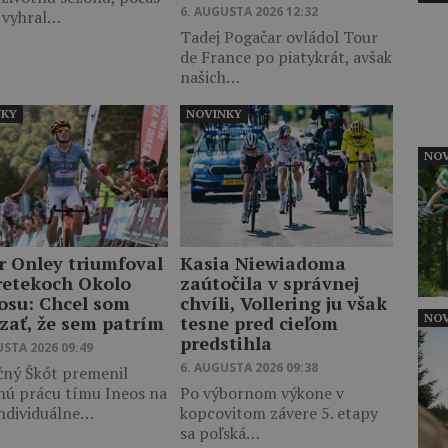
6. AUGUSTA 2026 12:32
j vyhral…
Tadej Pogačar ovládol Tour
de France po piatykrát, avšak
našich…
NKY
NOVINKY
NOV
r Onley triumfoval
Kasia Niewiadoma
retekoch Okolo
zaútočila v správnej
osu: Chcel som
chvíli, Vollering ju však
NOV
zať, že sem patrím
tesne pred cieľom
predstihla
USTA 2026 09:49
6. AUGUSTA 2026 09:38
čný Škót premenil
nú prácu tímu Ineos na
Po výbornom výkone v
individuálne…
kopcovitom závere 5. etapy
sa poľská…