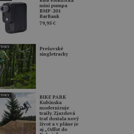
mini pumpa
BMP-201
BarBank
79,95
€
INKY
Prešovské
singletracky
INKY
BIKE PARK
Kubínska
modernizuje
traily. Zjazdová
trať dostala nový
život a v pláne je
aj „Odľot do