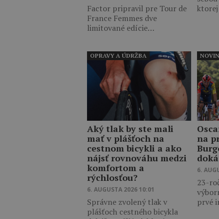
Factor pripravil pre Tour de
ktore
France Femmes dve
limitované edície…
OPRAVY A ÚDRŽBA
NOVI
Aký tlak by ste mali
Osca
mať v plášťoch na
na p
cestnom bicykli a ako
Burg
nájsť rovnováhu medzi
doká
komfortom a
6. AUG
rýchlosťou?
23-ro
6. AUGUSTA 2026 10:01
výbor
Správne zvolený tlak v
prvé 
plášťoch cestného bicykla