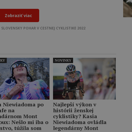
Zobraziť viac
E
SLOVENSKY POHAR V CESTNEJ CYKLISTIKE 2022
NKY
NOVINKY
a Niewiadoma po
Najlepší výkon v
mfe na
histórii ženskej
ndárnom Mont
cyklistiky? Kasia
oux: Nešlo mi iba o
Niewiadoma ovládla
stvo, túžila som
legendárny Mont