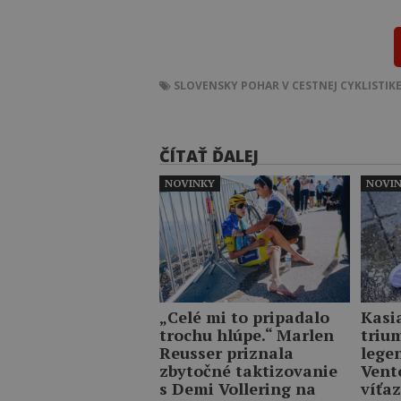
SLOVENSKY POHAR V CESTNEJ CYKLISTIK
ČÍTAŤ ĎALEJ
NOVINKY
NOVI
„Celé mi to pripadalo
Kasi
trochu hlúpe.“ Marlen
triu
Reusser priznala
lege
zbytočné taktizovanie
Vent
s Demi Vollering na
víťaz