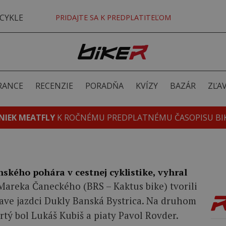
CYKLE
PRIDAJTE SA K PREDPLATITEĽOM
RANCE
RECENZIE
PORADŇA
KVÍZY
BAZÁR
ZĽA
NIEK MEATFLY
K ROČNÉMU PREDPLATNÉMU ČASOPISU BI
nského pohára v cestnej cyklistike, vyhral
Mareka Čaneckého (BRS – Kaktus bike) tvorili
nave jazdci Dukly Banská Bystrica. Na druhom
vrtý bol Lukáš Kubiš a piaty Pavol Rovder.