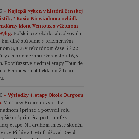
3
Najlepší výkon v histórii ženskej
listiky? Kasia Niewiadoma ovládla
endárny Mont Ventoux s výkonom
Poľská pretekárka absolvovala
 W/kg.
7 km dlhé stúpanie s priemerným
onom 8,8 % v rekordnom čase 55:22
úty a s priemernou rýchlosťou 16,5
. Po víťazstve siedmej etapy Tour de
nce Femmes sa obliekla do žltého
u.
0
Výsledky 4. etapy Okolo Burgosu
Matthew Brennan vyhral v
.
madnom šprinte a potvrdil rolu
epšieho šprintéra po triumfe v
dnej etape. Na druhom mieste skončil
ence Pithie a tretí finišoval David