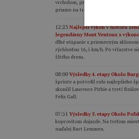
vrcholom, pričom k emotívnemu trium
priamo na trati.
12:23
Najlepší výkon v histórii že
legendárny Mont Ventoux s výkon
dlhé stúpanie s priemerným sklonom
rýchlosťou 16,5 km/h. Po víťazstve s
žltého dresu.
08:00
Výsledky 4. etapy Okolo Bur
šprinte a potvrdil rolu najlepšieho 
skončil Laurence Pithie a tretí finišov
Felix Gall.
07:51
Výsledky 5. etapy Okolo Poľs
kopcovitom dojazde. Na treťom mieste 
naďalej Bart Lemmen.