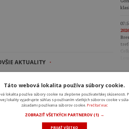
Gonz
klas
07:5
2026
Bre
treť
Celk
Lem
VŠIE AKTUALITY
 hlúpe.“ Marlen Reusser priznala zbytočné
Táto webová lokalita používa súbory cookie.
IN
Mont Ventoux.
Kasia Niewiadoma využila taktické
ch desať kilometrov pred cieľom zaútočila a na Mont
vá lokalita používa súbory cookie na zlepšenie používateľskej skúsenosti. 
NOV
vej lokality vyjadrujete súhlas s používaním všetkých súborov cookie v súla
tvo aj vedenie v celkovom poradí.
zásadami používania súborov cookie.
Prečítať viac
ZOBRAZIŤ VŠETKÝCH PARTNEROV
(1) →
e na legendárnom Mont Ventoux: Nešlo mi iba o
ernom pocite.
Poľská cyklistka zaútočila ďaleko pred
PRIJAŤ VŠETKO