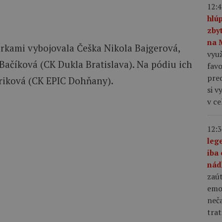
12:4
hlú
zby
na 
orkami vybojovala Češka Nikola Bajgerová,
využ
Bačíková (CK Dukla Bratislava). Na pódiu ich
favo
pre
riková (CK EPIC Dohňany).
si v
v c
12:3
leg
iba 
nád
zaút
emo
neča
trat