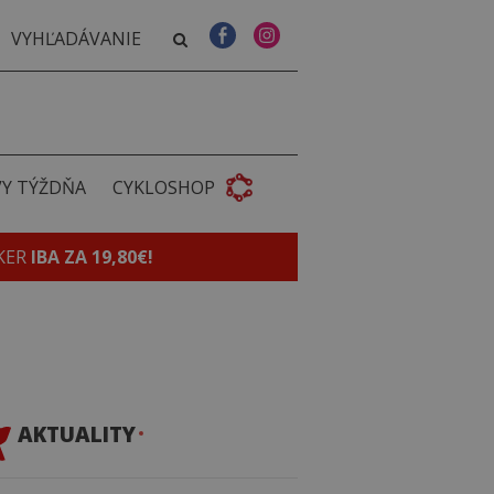
VY TÝŽDŇA
CYKLOSHOP
KER
IBA ZA 19,80€!
AKTUALITY