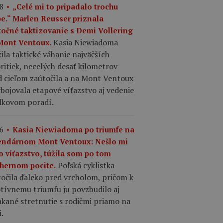
8
„Celé mi to pripadalo trochu
pe.“ Marlen Reusser priznala
točné taktizovanie s Demi Vollering
Kasia Niewiadoma
Mont Ventoux.
ila taktické váhanie najväčších
ritiek, necelých desať kilometrov
d cieľom zaútočila a na Mont Ventoux
ybojovala etapové víťazstvo aj vedenie
elkovom poradí.
6
Kasia Niewiadoma po triumfe na
endárnom Mont Ventoux: Nešlo mi
o víťazstvo, túžila som po tom
Poľská cyklistka
hernom pocite.
očila ďaleko pred vrcholom, pričom k
tívnemu triumfu ju povzbudilo aj
kané stretnutie s rodičmi priamo na
i.