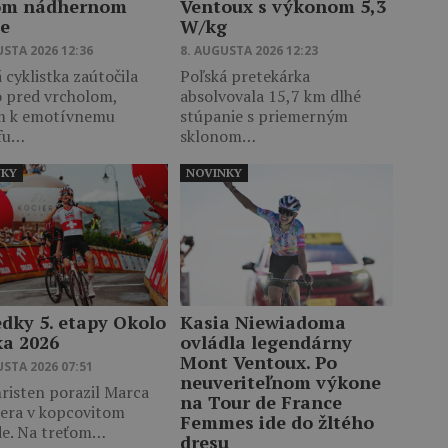
om nádhernom
Ventoux s výkonom 5,3
te
W/kg
USTA 2026 12:36
8. AUGUSTA 2026 12:23
 cyklistka zaútočila
Poľská pretekárka
o pred vrcholom,
absolvovala 15,7 km dlhé
m k emotívnemu
stúpanie s priemerným
fu…
sklonom…
NKY
NOVINKY
edky 5. etapy Okolo
Kasia Niewiadoma
ka 2026
ovládla legendárny
Mont Ventoux. Po
USTA 2026 07:51
neuveriteľnom výkone
risten porazil Marca
na Tour de France
era v kopcovitom
Femmes ide do žltého
de. Na treťom…
dresu