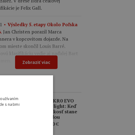
ález. V drese lídra celkovej
ifikácie je Felix Gall.
1
Výsledky 5. etapy Okolo Poľska
Jan Christen porazil Marca
.
nnera v kopcovitom dojazde. Na
om mieste skončil Louis Barré.
ovú klasifikáciu vedie aj naďalej Bart
men.
Zobraziť viac
ZERCIA
Používaním
INKY
DMT KR0 EVO
de s našimi
Superlight: Keď
sa ľahkosť stane
výhodou
409,00
€