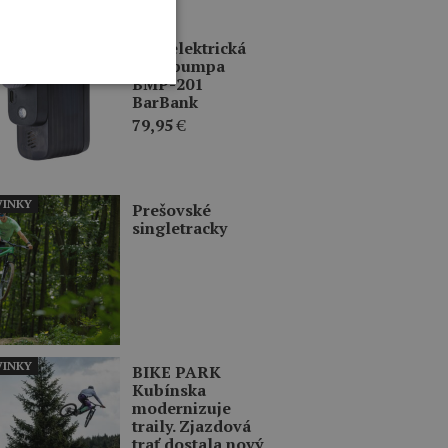
ERCIA
BBB elektrická
mini pumpa
BMP-201
BarBank
79,95
€
INKY
Prešovské
singletracky
INKY
BIKE PARK
Kubínska
modernizuje
traily. Zjazdová
trať dostala nový