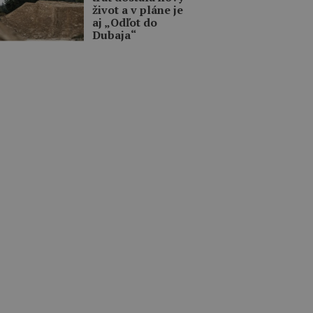
život a v pláne je
aj „Odľot do
Dubaja“