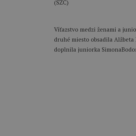
(SZC)
Víťazstvo medzi ženami a juni
druhé miesto obsadila Alžbeta 
doplnila juniorka SimonaBodo