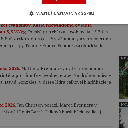
fu ju povzbudilo aj nečakané stretnutie s rodičmi
INZ
VLASTNÉ NASTAVENIA COOKIES
nskej cyklistiky? Kasia Niewiadoma ovládla
om 5,3 W/kg.
Poľská pretekárka absolvovala 15,7 km
 8,8 % v rekordnom čase 55:22 minúty a s priemernou
iedmej etapy Tour de France Femmes sa obliekla do
NOV
gosu 2026.
Matthew Brennan vyhral v hromadnom
šprintéra po triumfe v úvodnej etape. Na druhom mieste
al David González. V drese lídra celkovej klasifikácie je
ka 2026.
Jan Christen porazil Marca Brennera v
NOV
skončil Louis Barré. Celkovú klasifikáciu vedie aj