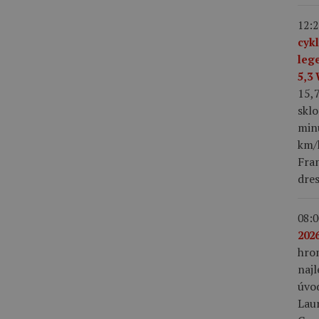
12:2
cyk
leg
5,3
15,
skl
min
km/h
Fra
dres
08:0
2026
hro
najl
úvo
Laur