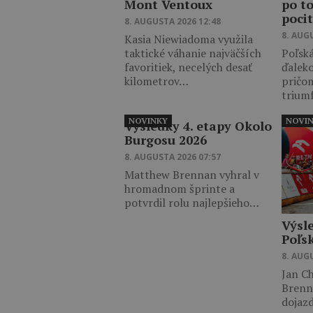
Mont Ventoux
po t
poci
8. AUGUSTA 2026 12:48
8. AUG
Kasia Niewiadoma využila
taktické váhanie najväčších
Poľská
favoritiek, necelých desať
ďalek
kilometrov…
pričo
trium
NOVINKY
NOVI
Výsledky 4. etapy Okolo
Burgosu 2026
8. AUGUSTA 2026 07:57
Matthew Brennan vyhral v
hromadnom šprinte a
potvrdil rolu najlepšieho…
Výsl
Poľs
8. AUG
Jan Ch
Brenn
dojaz