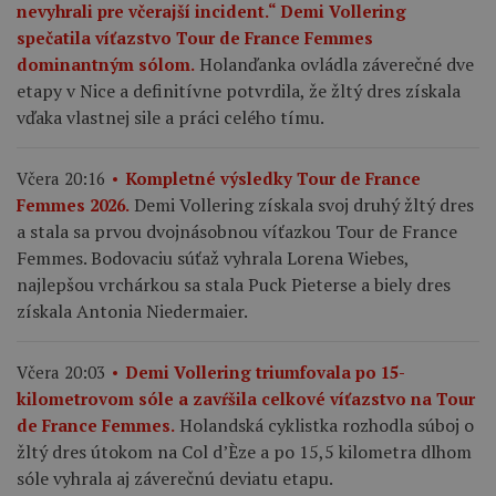
nevyhrali pre včerajší incident.“ Demi Vollering
spečatila víťazstvo Tour de France Femmes
Holanďanka ovládla záverečné dve
dominantným sólom.
etapy v Nice a definitívne potvrdila, že žltý dres získala
vďaka vlastnej sile a práci celého tímu.
Včera 20:16
Kompletné výsledky Tour de France
Demi Vollering získala svoj druhý žltý dres
Femmes 2026.
a stala sa prvou dvojnásobnou víťazkou Tour de France
Femmes. Bodovaciu súťaž vyhrala Lorena Wiebes,
najlepšou vrchárkou sa stala Puck Pieterse a biely dres
získala Antonia Niedermaier.
Včera 20:03
Demi Vollering triumfovala po 15-
kilometrovom sóle a zavŕšila celkové víťazstvo na Tour
Holandská cyklistka rozhodla súboj o
de France Femmes.
žltý dres útokom na Col d’Èze a po 15,5 kilometra dlhom
sóle vyhrala aj záverečnú deviatu etapu.