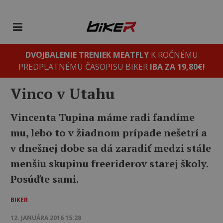
DVOJBALENIE TRENIEK MEATFLY
K ROČNÉMU
PREDPLATNÉMU ČASOPISU BIKER
IBA ZA 19,80€!
Vinco v Utahu
Vincenta Tupina máme radi fandíme
mu, lebo to v žiadnom prípade nešetrí a
v dnešnej dobe sa dá zaradiť medzi stále
menšiu skupinu freeriderov starej školy.
Posúďte sami.
BIKER
12. JANUÁRA 2016 15:28