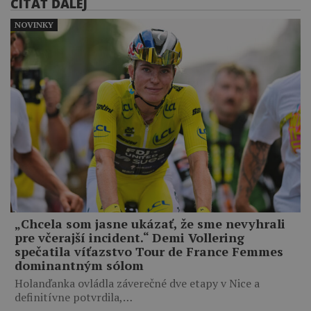
ČÍTAŤ ĎALEJ
NOVINKY
„Chcela som jasne ukázať, že sme nevyhrali
pre včerajší incident.“ Demi Vollering
spečatila víťazstvo Tour de France Femmes
dominantným sólom
Holanďanka ovládla záverečné dve etapy v Nice a
definitívne potvrdila,…