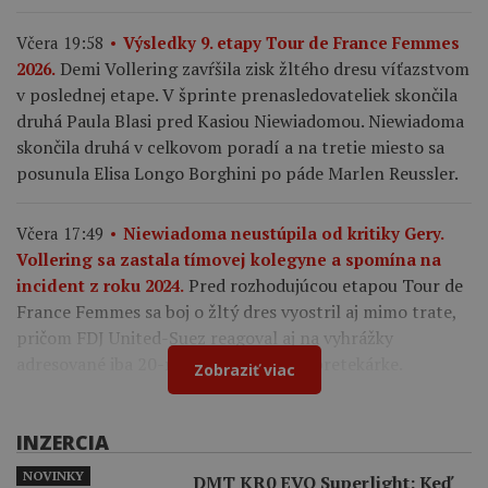
Včera 19:58
Výsledky 9. etapy Tour de France Femmes
Demi Vollering zavŕšila zisk žltého dresu víťazstvom
2026.
v poslednej etape. V šprinte prenasledovateliek skončila
druhá Paula Blasi pred Kasiou Niewiadomou. Niewiadoma
skončila druhá v celkovom poradí a na tretie miesto sa
posunula Elisa Longo Borghini po páde Marlen Reussler.
Včera 17:49
Niewiadoma neustúpila od kritiky Gery.
Vollering sa zastala tímovej kolegyne a spomína na
Pred rozhodujúcou etapou Tour de
incident z roku 2024.
France Femmes sa boj o žltý dres vyostril aj mimo trate,
pričom FDJ United-Suez reagoval aj na vyhrážky
adresované iba 20-ročnej francúzskej pretekárke.
Zobraziť viac
INZERCIA
NOVINKY
DMT KR0 EVO Superlight: Keď