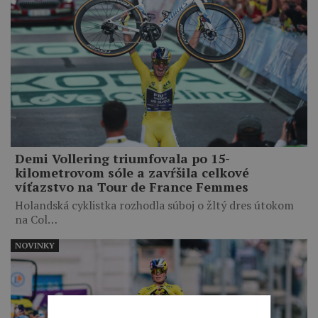
Demi Vollering triumfovala po 15-
kilometrovom sóle a zavŕšila celkové
víťazstvo na Tour de France Femmes
Holandská cyklistka rozhodla súboj o žltý dres útokom
na Col…
NOVINKY