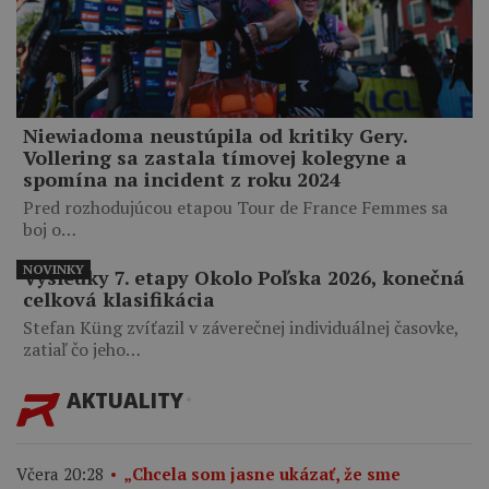
Niewiadoma neustúpila od kritiky Gery.
Vollering sa zastala tímovej kolegyne a
spomína na incident z roku 2024
Pred rozhodujúcou etapou Tour de France Femmes sa
boj o…
NOVINKY
Výsledky 7. etapy Okolo Poľska 2026, konečná
celková klasifikácia
Stefan Küng zvíťazil v záverečnej individuálnej časovke,
zatiaľ čo jeho…
AKTUALITY
Včera 20:28
„Chcela som jasne ukázať, že sme