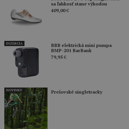
sa ľahkosť stane výhodou
409,00
€
INZERCIA
BBB elektrická mini pumpa
BMP-201 BarBank
79,95
€
NOVINKY
Prešovské singletracky