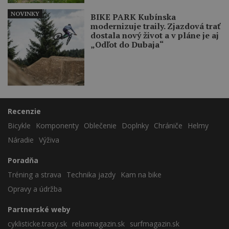
NOVINKY
BIKE PARK Kubínska
modernizuje traily. Zjazdová trať
dostala nový život a v pláne je aj
„Odľot do Dubaja“
Recenzie
Bicykle
Komponenty
Oblečenie
Doplnky
Chrániče
Helmy
Náradie
Výživa
Poradňa
Tréning a strava
Technika jazdy
Kam na bike
Opravy a údržba
Partnerské weby
cyklisticke.trasy.sk
relaxmagazin.sk
surfmagazin.sk