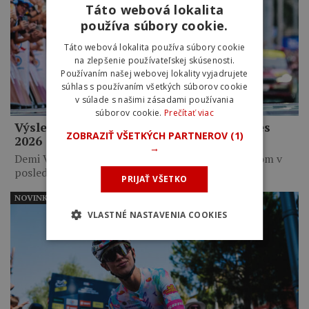
Táto webová lokalita
používa súbory cookie.
Táto webová lokalita používa súbory cookie
na zlepšenie používateľskej skúsenosti.
Používaním našej webovej lokality vyjadrujete
súhlas s používaním všetkých súborov cookie
v súlade s našimi zásadami používania
súborov cookie.
Prečítať viac
Výsledky 9. etapy Tour de France Femmes
ZOBRAZIŤ VŠETKÝCH PARTNEROV
(1)
2026
→
Demi Vollering zavŕšila zisk žltého dresu víťazstvom v
poslednej etape.…
PRIJAŤ VŠETKO
NOVINKY
VLASTNÉ NASTAVENIA COOKIES