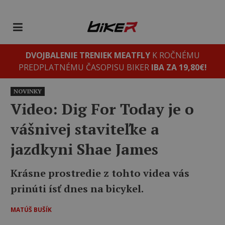
DVOJBALENIE TRENIEK MEATFLY
K ROČNÉMU
PREDPLATNÉMU ČASOPISU BIKER
IBA ZA 19,80€!
NOVINKY
Video: Dig For Today je o
vášnivej staviteľke a
jazdkyni Shae James
Krásne prostredie z tohto videa vás
prinúti ísť dnes na bicykel.
MATÚŠ BUŠÍK