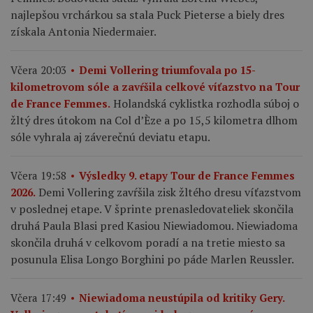
najlepšou vrchárkou sa stala Puck Pieterse a biely dres
získala Antonia Niedermaier.
Včera 20:03
Demi Vollering triumfovala po 15-
kilometrovom sóle a zavŕšila celkové víťazstvo na Tour
Holandská cyklistka rozhodla súboj o
de France Femmes.
žltý dres útokom na Col d’Èze a po 15,5 kilometra dlhom
sóle vyhrala aj záverečnú deviatu etapu.
Včera 19:58
Výsledky 9. etapy Tour de France Femmes
Demi Vollering zavŕšila zisk žltého dresu víťazstvom
2026.
v poslednej etape. V šprinte prenasledovateliek skončila
druhá Paula Blasi pred Kasiou Niewiadomou. Niewiadoma
skončila druhá v celkovom poradí a na tretie miesto sa
posunula Elisa Longo Borghini po páde Marlen Reussler.
Včera 17:49
Niewiadoma neustúpila od kritiky Gery.