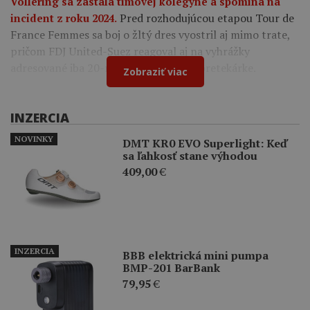
Vollering sa zastala tímovej kolegyne a spomína na
Pred rozhodujúcou etapou Tour de
incident z roku 2024.
France Femmes sa boj o žltý dres vyostril aj mimo trate,
pričom FDJ United-Suez reagoval aj na vyhrážky
adresované iba 20-ročnej francúzskej pretekárke.
Zobraziť viac
INZERCIA
NOVINKY
DMT KR0 EVO Superlight: Keď
sa ľahkosť stane výhodou
409,00
€
INZERCIA
BBB elektrická mini pumpa
BMP-201 BarBank
79,95
€