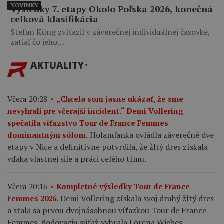
NOVINKY
Výsledky 7. etapy Okolo Poľska 2026, konečná
celková klasifikácia
Stefan Küng zvíťazil v záverečnej individuálnej časovke,
zatiaľ čo jeho…
AKTUALITY
Včera 20:28
„Chcela som jasne ukázať, že sme
nevyhrali pre včerajší incident.“ Demi Vollering
spečatila víťazstvo Tour de France Femmes
Holanďanka ovládla záverečné dve
dominantným sólom.
etapy v Nice a definitívne potvrdila, že žltý dres získala
vďaka vlastnej sile a práci celého tímu.
Včera 20:16
Kompletné výsledky Tour de France
Demi Vollering získala svoj druhý žltý dres
Femmes 2026.
a stala sa prvou dvojnásobnou víťazkou Tour de France
Femmes. Bodovaciu súťaž vyhrala Lorena Wiebes,