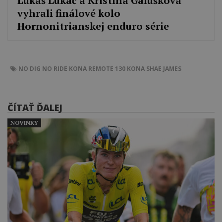
Lukáš Lukáč a Kristína Galušková
vyhrali finálové kolo
Hornonitrianskej enduro série
NO DIG NO RIDE
KONA REMOTE 130
KONA
SHAE JAMES
ČÍTAŤ ĎALEJ
NOVINKY