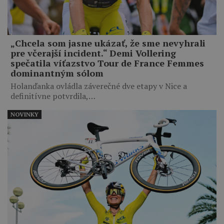
„Chcela som jasne ukázať, že sme nevyhrali
pre včerajší incident.“ Demi Vollering
spečatila víťazstvo Tour de France Femmes
dominantným sólom
Holanďanka ovládla záverečné dve etapy v Nice a
definitívne potvrdila,…
NOVINKY