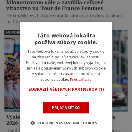
kilometrovom sóle a zavŕšila celkové
víťazstvo na Tour de France Femmes
Holandská cyklistka rozhodla súboj o žltý dres útokom
na Col…
NOVINKY
Táto webová lokalita
používa súbory cookie.
Táto webová lokalita používa súbory cookie
na zlepšenie používateľskej skúsenosti.
Používaním našej webovej lokality vyjadrujete
súhlas s používaním všetkých súborov cookie
v súlade s našimi zásadami používania
súborov cookie.
Prečítať viac
ZOBRAZIŤ VŠETKÝCH PARTNEROV
(1)
→
PRIJAŤ VŠETKO
Výsledky 9. etapy Tour de France Femmes
2026
VLASTNÉ NASTAVENIA COOKIES
Demi Vollering zavŕšila zisk žltého dresu víťazstvom v