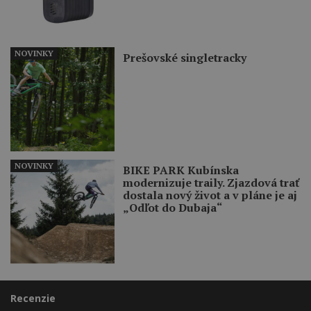
NOVINKY
Prešovské singletracky
NOVINKY
BIKE PARK Kubínska
modernizuje traily. Zjazdová trať
dostala nový život a v pláne je aj
„Odľot do Dubaja“
Recenzie