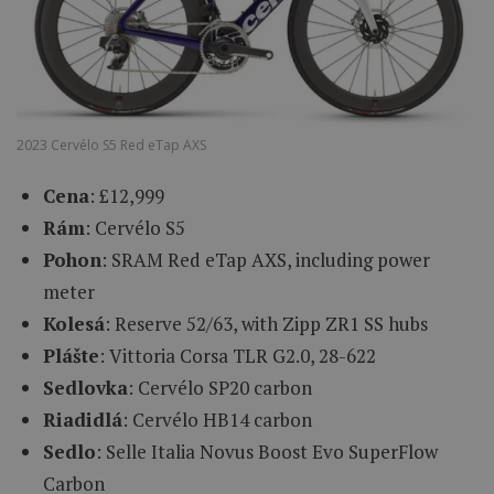
2023 Cervélo S5 Red eTap AXS
Cena
: £12,999
Rám
: Cervélo S5
Pohon
: SRAM Red eTap AXS, including power
meter
Kolesá
: Reserve 52/63, with Zipp ZR1 SS hubs
Plášte
: Vittoria Corsa TLR G2.0, 28-622
Sedlovka
: Cervélo SP20 carbon
Riadidlá
: Cervélo HB14 carbon
Sedlo
: Selle Italia Novus Boost Evo SuperFlow
Carbon