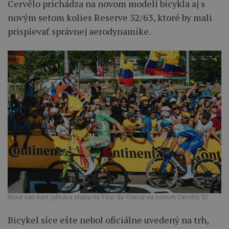
Cervélo prichádza na novom modeli bicykla aj s
novým setom kolies Reserve 52/63, ktoré by mali
prispievať správnej aerodynamike.
Wout van Aert vyhráva etapu na Tour de France na novom Cervélo S5
Bicykel síce ešte nebol oficiálne uvedený na trh,