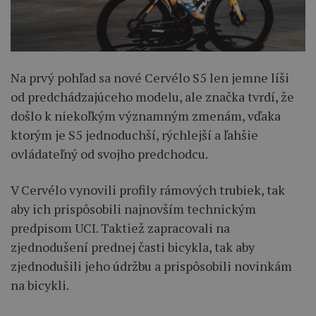
Na prvý pohľad sa nové Cervélo S5 len jemne líši
od predchádzajúceho modelu, ale značka tvrdí, že
došlo k niekoľkým významným zmenám, vďaka
ktorým je S5 jednoduchší, rýchlejší a ľahšie
ovládateľný od svojho predchodcu.
V Cervélo vynovili profily rámových trubiek, tak
aby ich prispôsobili najnovším technickým
predpisom UCI. Taktiež zapracovali na
zjednodušení prednej časti bicykla, tak aby
zjednodušili jeho údržbu a prispôsobili novinkám
na bicykli.