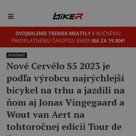
DVOJBALENIE TRENIEK MEATFLY
K ROČNÉMU
PREDPLATNÉMU ČASOPISU BIKER
IBA ZA 19,80€!
NOVINKY
Nové Cervélo S5 2023 je
podľa výrobcu najrýchlejší
bicykel na trhu a jazdili na
ňom aj Jonas Vingegaard a
Wout van Aert na
tohtoročnej edícii Tour de