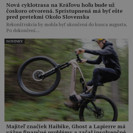
Nová cyklotrasa na Kráľovu hoľu bude už
čoskoro otvorená. Sprístupnená má byť ešte
pred pretekmi Okolo Slovenska
Rekonštrukcia by mohla byť ukončená do konca augusta.
Po dokončení…
NOVINKY
Majiteľ značiek Haibike, Ghost a Lapierre má
vážne finančné problémy a začal insolvenčné