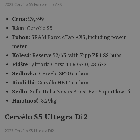
2023 Cervélo S5 Force eTap AXS
Cena
: £9,599
Rám
: Cervélo S5
Pohon
: SRAM Force eTap AXS, including power
meter
Kolesá
: Reserve 52/63, with Zipp ZR1 SS hubs
Plášte
: Vittoria Corsa TLR G2.0, 28-622
Sedlovka
: Cervélo SP20 carbon
Riadidlá
: Cervélo HB14 carbon
Sedlo
: Selle Italia Novus Boost Evo SuperFlow Ti
Hmotnosť
: 8.29kg
Cervélo S5 Ultegra Di2
2023 Cervélo S5 Ultegra Di2