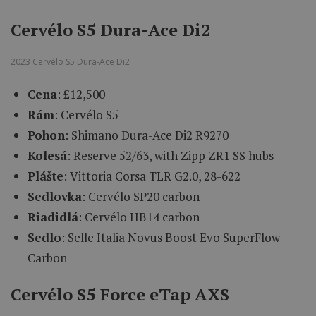
Cervélo S5 Dura-Ace Di2
2023 Cervélo S5 Dura-Ace Di2
Cena
: £12,500
Rám
: Cervélo S5
Pohon
: Shimano Dura-Ace Di2 R9270
Kolesá
: Reserve 52/63, with Zipp ZR1 SS hubs
Plášte
: Vittoria Corsa TLR G2.0, 28-622
Sedlovka
: Cervélo SP20 carbon
Riadidlá
: Cervélo HB14 carbon
Sedlo
: Selle Italia Novus Boost Evo SuperFlow
Carbon
Cervélo S5 Force eTap AXS