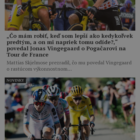
„Čo mám robiť, keď som lepší ako kedykoľvek
predtým, a on mi napriek tomu odíde?,“
povedal Jonas Vingegaard o Pogačarovi na
Tour de France
Mattias Skjelmose prezradil, čo mu povedal Vingegaard
o rastúcom výkonnostnom…
NOVINKY