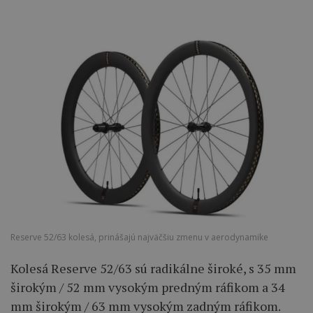
Reserve 52/63 kolesá, prinášajú najväčšiu zmenu v aerodynamike
Kolesá Reserve 52/63 sú radikálne široké, s 35 mm
širokým / 52 mm vysokým predným ráfikom a 34
mm širokým / 63 mm vysokým zadným ráfikom.