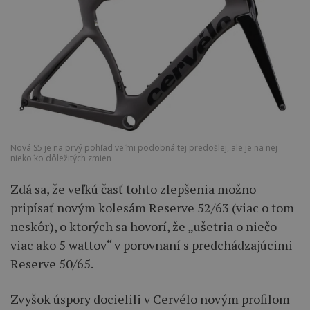
Nová S5 je na prvý pohľad veľmi podobná tej predošlej, ale je na nej
niekoľko dôležitých zmien
Zdá sa, že veľkú časť tohto zlepšenia možno
pripísať novým kolesám Reserve 52/63 (viac o tom
neskôr), o ktorých sa hovorí, že „ušetria o niečo
viac ako 5 wattov“ v porovnaní s predchádzajúcimi
Reserve 50/65.
Zvyšok úspory docielili v Cervélo novým profilom