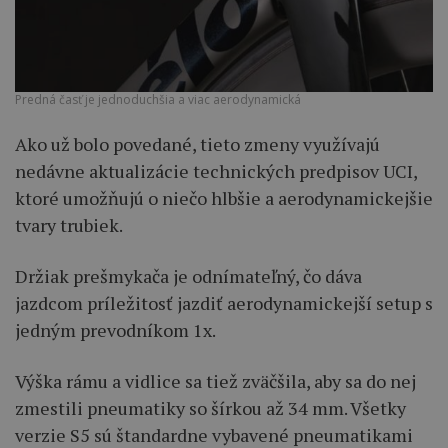
Predná časť je jednoduchšia a viac aerodynamická
Ako už bolo povedané, tieto zmeny využívajú
nedávne aktualizácie technických predpisov UCI,
ktoré umožňujú o niečo hlbšie a aerodynamickejšie
tvary trubiek.
Držiak prešmykača je odnímateľný, čo dáva
jazdcom príležitosť jazdiť aerodynamickejší setup s
jedným prevodníkom 1x.
Výška rámu a vidlice sa tiež zväčšila, aby sa do nej
zmestili pneumatiky so šírkou až 34 mm. Všetky
verzie S5 sú štandardne vybavené pneumatikami