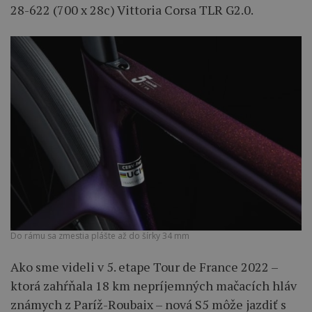
28-622 (700 x 28c) Vittoria Corsa TLR G2.0.
Do rámu sa zmestia plášte až do šírky 34 mm
Ako sme videli v 5. etape Tour de France 2022 –
ktorá zahŕňala 18 km nepríjemných mačacích hláv
známych z Paríž-Roubaix – nová S5 môže jazdiť s