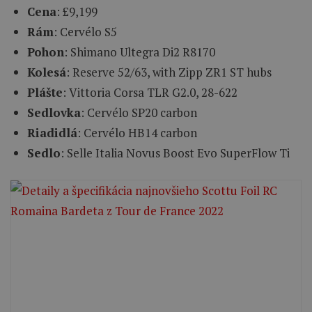
Cena
: £9,199
Rám
: Cervélo S5
Pohon
: Shimano Ultegra Di2 R8170
Kolesá
: Reserve 52/63, with Zipp ZR1 ST hubs
Plášte
: Vittoria Corsa TLR G2.0, 28-622
Sedlovka
: Cervélo SP20 carbon
Riadidlá
: Cervélo HB14 carbon
Sedlo
: Selle Italia Novus Boost Evo SuperFlow Ti