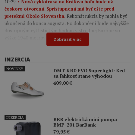
10:29
Nová cyklotrasa na Kráľovu hoľu bude už
čoskoro otvorená. Sprístupnená má byť ešte pred
Rekonštrukcia by mohla byť
pretekmi Okolo Slovenska.
ukončená do konca augusta. Po dokončení bude najvyššie
dostupným cyklistickým bodom v strednej Európe vo
výške 1940 metrov nad morom.
Zobraziť viac
INZERCIA
NOVINKY
DMT KR0 EVO Superlight: Keď
sa ľahkosť stane výhodou
409,00
€
INZERCIA
BBB elektrická mini pumpa
BMP-201 BarBank
79,95
€