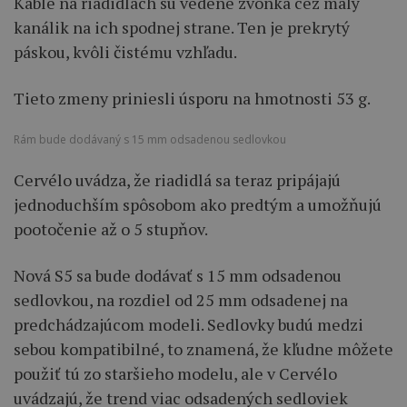
Káble na riadidlách sú vedené zvonka cez malý
kanálik na ich spodnej strane. Ten je prekrytý
páskou, kvôli čistému vzhľadu.
Tieto zmeny priniesli úsporu na hmotnosti 53 g.
Rám bude dodávaný s 15 mm odsadenou sedlovkou
Cervélo uvádza, že riadidlá sa teraz pripájajú
jednoduchším spôsobom ako predtým a umožňujú
pootočenie až o 5 stupňov.
Nová S5 sa bude dodávať s 15 mm odsadenou
sedlovkou, na rozdiel od 25 mm odsadenej na
predchádzajúcom modeli. Sedlovky budú medzi
sebou kompatibilné, to znamená, že kľudne môžete
použiť tú zo staršieho modelu, ale v Cervélo
uvádzajú, že trend viac odsadených sedloviek