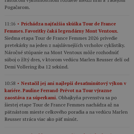
Pogačarom.
11:16
Prichádza najťažšia skúška Tour de France
Femmes. Favoritky čaká legendárny Mont Ventoux.
Siedma etapa Tour de France Femmes 2026 privedie
pretekárky na jeden z najslávnejších vrcholov cyklistiky.
Náročné stúpanie na Mont Ventoux môže rozhodnúť
súboj o žltý dres, v ktorom vedúcu Marlen Reusser delí od
Demi Vollering iba 12 sekúnd.
10:58
Nestačil jej ani najlepší desaťminútový výkon v
kariére. Pauline Ferrand-Prévot na Tour výrazne
Obhajkyňa prvenstva sa po
zaostáva za súperkami.
šiestej etape Tour de France Femmes nachádza až na
pätnástom mieste celkového poradia a na vedúcu Marlen
Reusser stráca viac ako päť minút.