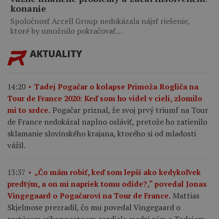
konanie
Spoločnosť Accell Group nedokázala nájsť riešenie,
ktoré by umožnilo pokračovať…
AKTUALITY
14:20
Tadej Pogačar o kolapse Primoža Rogliča na
Tour de France 2020: Keď som ho videl v cieli, zlomilo
Pogačar priznal, že svoj prvý triumf na Tour
mi to srdce.
de France nedokázal naplno osláviť, pretože ho zatienilo
sklamanie slovinského krajana, ktorého si od mladosti
vážil.
13:37
„Čo mám robiť, keď som lepší ako kedykoľvek
predtým, a on mi napriek tomu odíde?,“ povedal Jonas
Mattias
Vingegaard o Pogačarovi na Tour de France.
Skjelmose prezradil, čo mu povedal Vingegaard o
rastúcom výkonnostnom rozdiele medzi ním a Tadejom