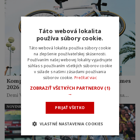
Táto webová lokalita
používa súbory cookie.
Táto webová lokalita používa súbory cookie
na zlepšenie používateľskej skúsenosti.
Používaním našej webovej lokality vyjadrujete
súhlas s používaním všetkých súborov cookie
v súlade s našimi zásadami používania
súborov cookie.
Prečítať viac
Kompletné výsledky Tour de France Femmes
2026
ZOBRAZIŤ VŠETKÝCH PARTNEROV
(1)
→
Demi Vollering získala svoj druhý žltý dres a stala sa…
NOVINKY
PRIJAŤ VŠETKO
VLASTNÉ NASTAVENIA COOKIES