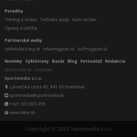
Poradňa
Tréning a strava
Technika jazdy
Kam na bike
Opravy a údržba
Partnerské weby
cyklisticke.trasy.sk
relaxmagazin.sk
surfmagazin.sk
Novinky
Cyklotrasy
Bazár
Blog
Fotosúťaž
Redakcia
Nezaradené
Cookies
Sportmedia s.r.o.
Lamačská cesta 45, 841 03 Bratislava
sportmedia@sportmedia.sk
+421 903 805 059
www.biker.sk
Copyright © 2026 Sportmedia s.r.o.