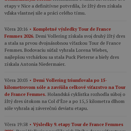
etapy v Nice a definitívne potvrdila, že žltý dres získala
vďaka vlastnej sile a práci celého tímu.
Včera 20:16
Kompletné výsledky Tour de France
Demi Vollering získala svoj druhý žltý dres
Femmes 2026.
a stala sa prvou dvojnásobnou víťazkou Tour de France
Femmes. Bodovaciu súťaž vyhrala Lorena Wiebes,
najlepšou vrchárkou sa stala Puck Pieterse a biely dres
získala Antonia Niedermaier.
Včera 20:03
Demi Vollering triumfovala po 15-
kilometrovom sóle a zavŕšila celkové víťazstvo na Tour
Holandská cyklistka rozhodla súboj o
de France Femmes.
žltý dres útokom na Col d’Èze a po 15,5 kilometra dlhom
sóle vyhrala aj záverečnú deviatu etapu.
Včera 19:58
Výsledky 9. etapy Tour de France Femmes