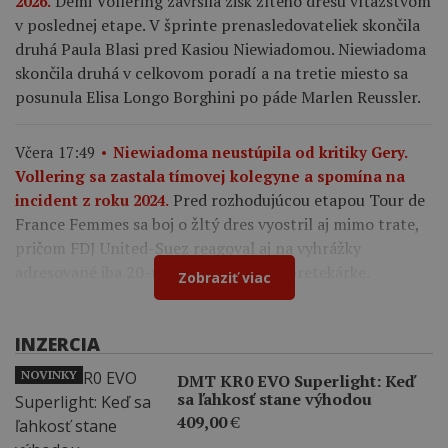
Demi Vollering zavŕšila zisk žltého dresu víťazstvom
2026.
v poslednej etape. V šprinte prenasledovateliek skončila
druhá Paula Blasi pred Kasiou Niewiadomou. Niewiadoma
skončila druhá v celkovom poradí a na tretie miesto sa
posunula Elisa Longo Borghini po páde Marlen Reussler.
Včera 17:49
Niewiadoma neustúpila od kritiky Gery.
Vollering sa zastala tímovej kolegyne a spomína na
Pred rozhodujúcou etapou Tour de
incident z roku 2024.
France Femmes sa boj o žltý dres vyostril aj mimo trate,
pričom FDJ United-Suez reagoval aj na vyhrážky
adresované iba 20-ročnej francúzskej pretekárke.
Zobraziť viac
INZERCIA
NOVINKY
DMT KR0 EVO Superlight: Keď
sa ľahkosť stane výhodou
409,00
€