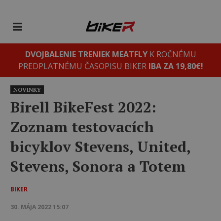
DVOJBALENIE TRENIEK MEATFLY
K ROČNÉMU
PREDPLATNÉMU ČASOPISU BIKER
IBA ZA 19,80€!
NOVINKY
Birell BikeFest 2022:
Zoznam testovacích
bicyklov Stevens, United,
Stevens, Sonora a Totem
BIKER
30. MÁJA 2022 15:07