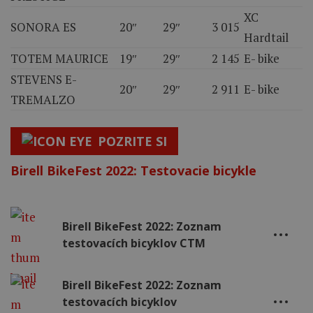
XC
SONORA ES
20″
29″
3 015
Hardtail
TOTEM MAURICE
19″
29″
2 145
E- bike
STEVENS E-
20″
29″
2 911
E- bike
TREMALZO
POZRITE SI
Birell BikeFest 2022: Testovacie bicykle
Birell BikeFest 2022: Zoznam
testovacích bicyklov CTM
Birell BikeFest 2022: Zoznam
testovacích bicyklov