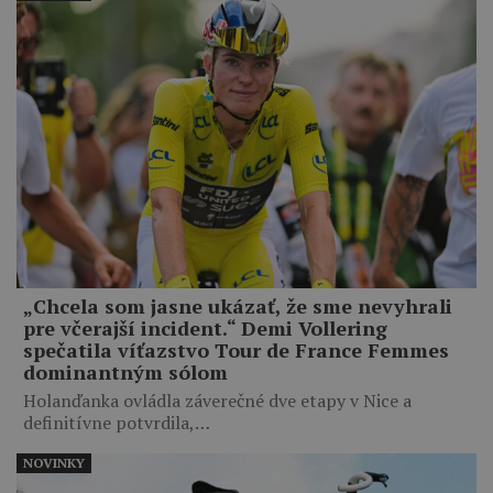
„Chcela som jasne ukázať, že sme nevyhrali
pre včerajší incident.“ Demi Vollering
spečatila víťazstvo Tour de France Femmes
dominantným sólom
Holanďanka ovládla záverečné dve etapy v Nice a
definitívne potvrdila,…
NOVINKY