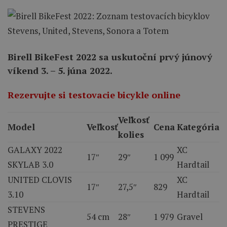
Birell BikeFest 2022 sa uskutoční prvý júnový
víkend 3. – 5. júna 2022.
Rezervujte si testovacie bicykle online
Veľkosť
Model
Veľkosť
Cena
Kategória
kolies
GALAXY 2022
XC
17″
29″
1 099
SKYLAB 3.0
Hardtail
UNITED CLOVIS
XC
17″
27,5″
829
3.10
Hardtail
STEVENS
54 cm
28″
1 979
Gravel
PRESTIGE