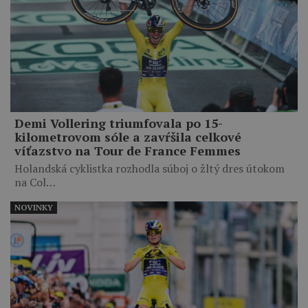
Demi Vollering triumfovala po 15-
kilometrovom sóle a zavŕšila celkové
víťazstvo na Tour de France Femmes
Holandská cyklistka rozhodla súboj o žltý dres útokom
na Col…
NOVINKY