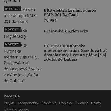
INZERCIA
BBB elektrická mini pumpa
BMP-201 BarBank
79,95
€
NOVINKY
Prešovské singletracky
NOVINKY
BIKE PARK Kubínska
modernizuje traily. Zjazdová trať
dostala nový život a v pláne je aj
„Odľot do Dubaja“
Recenzie
Bicykle
Komponenty
Oblečenie
Doplnky
Chrániče
Helmy
Náradie
Výživa