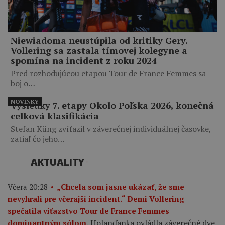
Niewiadoma neustúpila od kritiky Gery.
Vollering sa zastala tímovej kolegyne a
spomína na incident z roku 2024
Pred rozhodujúcou etapou Tour de France Femmes sa
boj o…
NOVINKY
Výsledky 7. etapy Okolo Poľska 2026, konečná
celková klasifikácia
Stefan Küng zvíťazil v záverečnej individuálnej časovke,
zatiaľ čo jeho…
AKTUALITY
Včera 20:28
„Chcela som jasne ukázať, že sme
nevyhrali pre včerajší incident.“ Demi Vollering
spečatila víťazstvo Tour de France Femmes
Holanďanka ovládla záverečné dve
dominantným sólom.