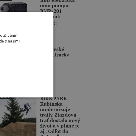
mini pumpa
BMP-201
BarBank
79,95
€
Používaním
de s našimi
INKY
Prešovské
singletracky
INKY
BIKE PARK
Kubínska
modernizuje
traily. Zjazdová
trať dostala nový
život a v pláne je
aj „Odľot do