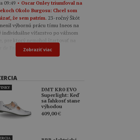
a 09:49
Oscar Onley triumfoval na
tekoch Okolo Burgosu: Chcel som
23-ročný Škót
ázať, že sem patrím.
menil výbornú prácu tímu Ineos na
é individuálne víťazstvo po vážnom
e, pre ktorý nemohol štartovať na
r de France.
Zobraziť viac
ZERCIA
INKY
DMT KR0 EVO
Superlight: Keď
sa ľahkosť stane
výhodou
409,00
€
ERCIA
BBB elektrická