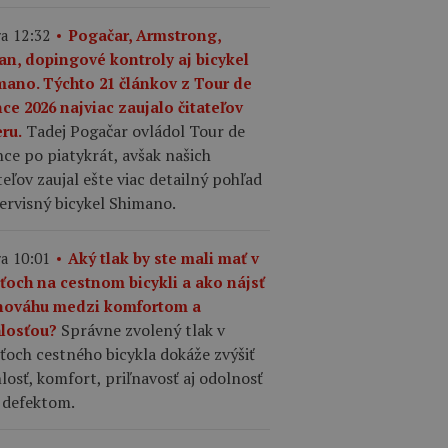
a 12:32
Pogačar, Armstrong,
an, dopingové kontroly aj bicykel
mano. Týchto 21 článkov z Tour de
ce 2026 najviac zaujalo čitateľov
Tadej Pogačar ovládol Tour de
ru.
ce po piatykrát, avšak našich
teľov zaujal ešte viac detailný pohľad
ervisný bicykel Shimano.
a 10:01
Aký tlak by ste mali mať v
šťoch na cestnom bicykli a ako nájsť
nováhu medzi komfortom a
Správne zvolený tlak v
hlosťou?
ťoch cestného bicykla dokáže zvýšiť
losť, komfort, priľnavosť aj odolnosť
 defektom.