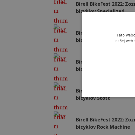
Birell BikeFest 2022: Z
bicyklov Specialized
Birell BikeFest 2022: Z
Táto webo
bicyklov Superior
našej webo
Birell BikeFest 2022: Z
bicyklov Trek
Birell BikeFest 2022: Z
bicyklov Scott
Birell BikeFest 2022: Z
bicyklov Rock Machine