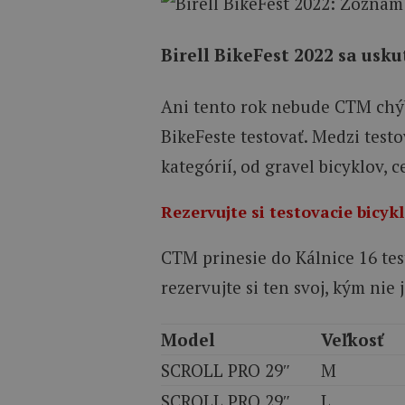
Birell BikeFest 2022 sa uskut
Ani tento rok nebude CTM chý
BikeFeste testovať. Medzi test
kategórií, od gravel bicyklov, c
Rezervujte si testovacie bicy
CTM prinesie do Kálnice 16 test
rezervujte si ten svoj, kým nie 
Model
Veľkosť
SCROLL PRO 29″
M
SCROLL PRO 29″
L