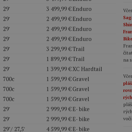
29′
3 499,99 €
Enduro
Včer
Sag
29′
2 499,99 €
Enduro
Shi
29′
2 499,99 €
Enduro
Fran
29′
2 499,99 €
Enduro
Bike
Fran
29′
3 299,99 €
Trail
čita
29′
1 899,99 €
Trail
na s
29′
1 399,99 €
XC Hardtail
Včer
700c
1 599,99 €
Gravel
plá
700c
1 599,99 €
Gravel
rov
rýc
700c
1 599,99 €
Gravel
pláš
29′
2 999,99 €
E- bike
rých
voči
29′
2 999,99 €
E- bike
29’/ 27,5′
4 599,99 €
E- bike