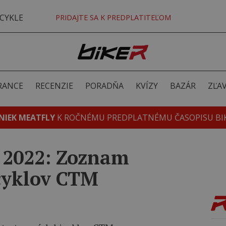
CYKLE
PRIDAJTE SA K PREDPLATITEĽOM
RANCE
RECENZIE
PORADŇA
KVÍZY
BAZÁR
ZĽA
NIEK MEATFLY
K ROČNÉMU PREDPLATNÉMU ČASOPISU BI
t 2022: Zoznam
icyklov CTM