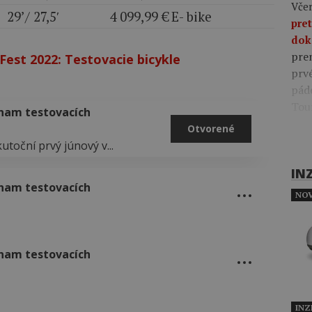
Včer
29’/ 27,5′
4 099,99 €
E- bike
pre
dok
pre
eFest 2022: Testovacie bicykle
prv
pád
Tou
oznam testovacích
Otvorené
utoční prvý júnový v...
IN
oznam testovacích
NOV
oznam testovacích
INZ