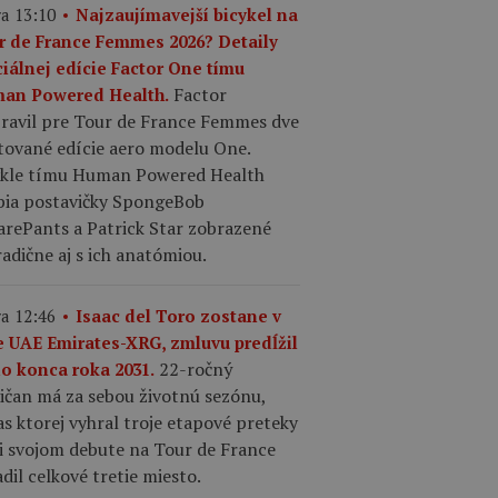
a 13:10
Najzaujímavejší bicykel na
r de France Femmes 2026? Detaily
ciálnej edície Factor One tímu
Factor
an Powered Health.
pravil pre Tour de France Femmes dve
tované edície aero modelu One.
ykle tímu Human Powered Health
bia postavičky SpongeBob
arePants a Patrick Star zobrazené
adične aj s ich anatómiou.
a 12:46
Isaac del Toro zostane v
e UAE Emirates-XRG, zmluvu predĺžil
22-ročný
do konca roka 2031.
ičan má za sebou životnú sezónu,
s ktorej vyhral troje etapové preteky
ri svojom debute na Tour de France
dil celkové tretie miesto.