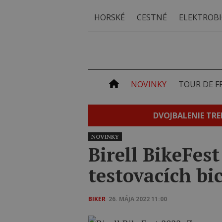
HORSKÉ
CESTNÉ
ELEKTROBI
NOVINKY
TOUR DE F
DVOJBALENIE TRE
NOVINKY
Birell BikeFes
testovacích b
BIKER
26. MÁJA 2022 11:00