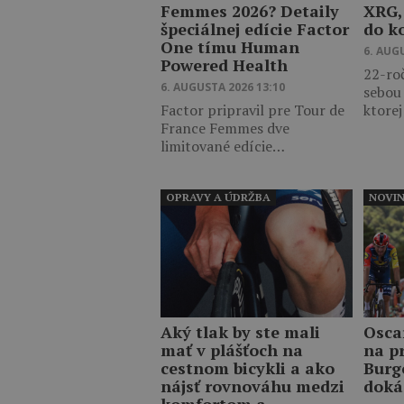
Femmes 2026? Detaily
XRG,
špeciálnej edície Factor
do k
One tímu Human
6. AUG
Powered Health
22-ro
6. AUGUSTA 2026 13:10
sebou
Factor pripravil pre Tour de
ktore
France Femmes dve
limitované edície…
OPRAVY A ÚDRŽBA
NOVI
Aký tlak by ste mali
Osca
mať v plášťoch na
na p
cestnom bicykli a ako
Burg
nájsť rovnováhu medzi
doká
komfortom a