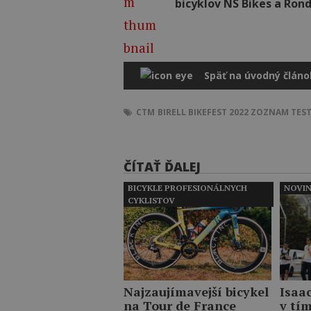
bicyklov NS Bikes a Ron
Späť na úvodný článo
CTM
BIRELL BIKEFEST 2022
ZOZNAM TEST
ČÍTAŤ ĎALEJ
BICYKLE PROFESIONÁLNYCH
NOVI
CYKLISTOV
Najzaujímavejší bicykel
Isaa
na Tour de France
v tí