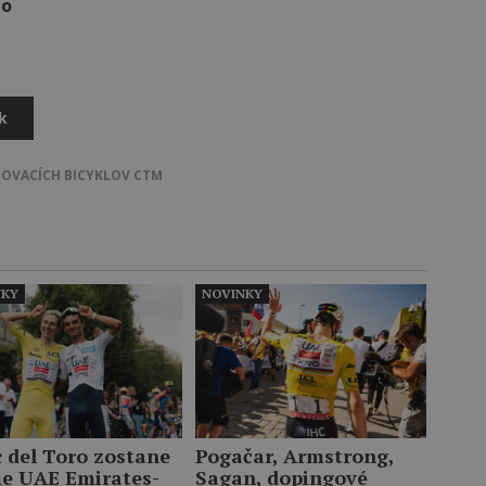
do
k
OVACÍCH BICYKLOV CTM
NKY
NOVINKY
c del Toro zostane
Pogačar, Armstrong,
me UAE Emirates-
Sagan, dopingové