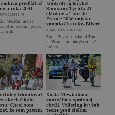
 zmluvu predĺžil až
kontroly aj bicykel
onca roka 2031
Shimano. Týchto 21
článkov z Tour de
USTA 2026 12:46
France 2026 najviac
čný Mexičan má za
zaujalo čitateľov Bikeru
 životnú sezónu, počas
6. AUGUSTA 2026 12:32
j vyhral…
Tadej Pogačar ovládol Tour
de France po piatykrát, avšak
našich…
NKY
NOVINKY
r Onley triumfoval
Kasia Niewiadoma
retekoch Okolo
zaútočila v správnej
osu: Chcel som
chvíli, Vollering ju však
zať, že sem patrím
tesne pred cieľom
predstihla