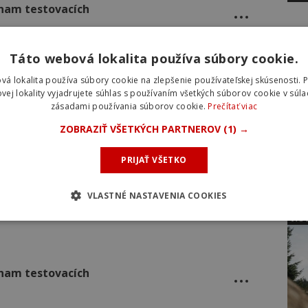
oznam testovacích
Táto webová lokalita používa súbory cookie.
oznam testovacích
vá lokalita používa súbory cookie na zlepšenie používateľskej skúsenosti. 
vej lokality vyjadrujete súhlas s používaním všetkých súborov cookie v súla
zásadami používania súborov cookie.
Prečítať viac
NOV
ZOBRAZIŤ VŠETKÝCH PARTNEROV
(1) →
oznam testovacích
PRIJAŤ VŠETKO
VLASTNÉ NASTAVENIA COOKIES
oznam testovacích
NOV
oznam testovacích