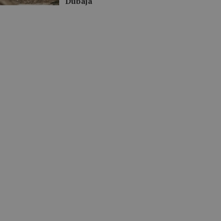
Dubaja“