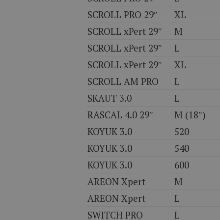
SCROLL PRO 29″
XL
SCROLL xPert 29″
M
SCROLL xPert 29″
L
SCROLL xPert 29″
XL
SCROLL AM PRO
L
SKAUT 3.0
L
RASCAL 4.0 29″
M (18″)
KOYUK 3.0
520
KOYUK 3.0
540
KOYUK 3.0
600
AREON Xpert
M
AREON Xpert
L
SWITCH PRO
L