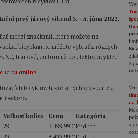
Včer
Tou
oční prvý júnový víkend 3. – 5. júna 2022.
špe
Hum
pri
bať medzi značkami, ktoré môžete na
limi
ovacími bicyklami si môžete vybrať z rôznych
Bic
zdo
ez XC, trailové, enduro až po elektrobicykle.
Squ
netr
kle CTM online
ovacích bicyklov, takže si rýchlo vyberte a
Včer
tím
je neskoro.
až 
Mex
Veľkosť kolies
Cena
Kategória
poča
a p
29′
3 499,99 €
Enduro
obsa
29′
3 499,99 €
Enduro