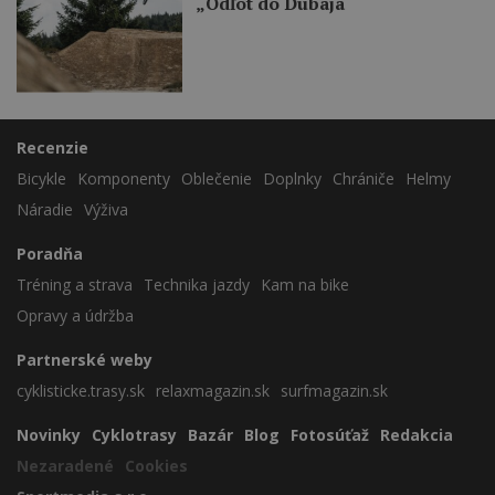
„Odľot do Dubaja“
Recenzie
Bicykle
Komponenty
Oblečenie
Doplnky
Chrániče
Helmy
Náradie
Výživa
Poradňa
Tréning a strava
Technika jazdy
Kam na bike
Opravy a údržba
Partnerské weby
cyklisticke.trasy.sk
relaxmagazin.sk
surfmagazin.sk
Novinky
Cyklotrasy
Bazár
Blog
Fotosúťaž
Redakcia
Nezaradené
Cookies