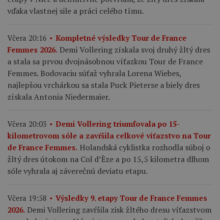
vďaka vlastnej sile a práci celého tímu.
Včera 20:16
Kompletné výsledky Tour de France
Demi Vollering získala svoj druhý žltý dres
Femmes 2026.
a stala sa prvou dvojnásobnou víťazkou Tour de France
Femmes. Bodovaciu súťaž vyhrala Lorena Wiebes,
najlepšou vrchárkou sa stala Puck Pieterse a biely dres
získala Antonia Niedermaier.
Včera 20:03
Demi Vollering triumfovala po 15-
kilometrovom sóle a zavŕšila celkové víťazstvo na Tour
Holandská cyklistka rozhodla súboj o
de France Femmes.
žltý dres útokom na Col d’Èze a po 15,5 kilometra dlhom
sóle vyhrala aj záverečnú deviatu etapu.
Včera 19:58
Výsledky 9. etapy Tour de France Femmes
Demi Vollering zavŕšila zisk žltého dresu víťazstvom
2026.