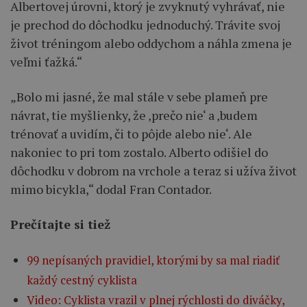
Albertovej úrovni, ktorý je zvyknutý vyhrávať, nie
je prechod do dôchodku jednoduchý. Trávite svoj
život tréningom alebo oddychom a náhla zmena je
veľmi ťažká.“
„Bolo mi jasné, že mal stále v sebe plameň pre
návrat, tie myšlienky, že ‚prečo nie‘ a ‚budem
trénovať a uvidím, či to pôjde alebo nie‘. Ale
nakoniec to pri tom zostalo. Alberto odišiel do
dôchodku v dobrom na vrchole a teraz si užíva život
mimo bicykla,“ dodal Fran Contador.
Prečítajte si tiež
99 nepísaných pravidiel, ktorými by sa mal riadiť
každý cestný cyklista
Video: Cyklista vrazil v plnej rýchlosti do diváčky,