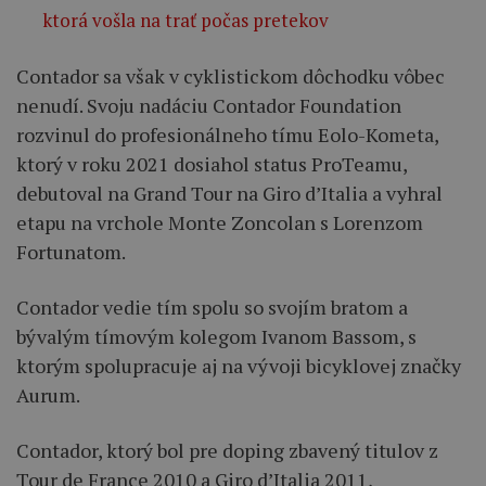
ktorá vošla na trať počas pretekov
Contador sa však v cyklistickom dôchodku vôbec
nenudí. Svoju nadáciu Contador Foundation
rozvinul do profesionálneho tímu Eolo-Kometa,
ktorý v roku 2021 dosiahol status ProTeamu,
debutoval na Grand Tour na Giro d’Italia a vyhral
etapu na vrchole Monte Zoncolan s Lorenzom
Fortunatom.
Contador vedie tím spolu so svojím bratom a
bývalým tímovým kolegom Ivanom Bassom, s
ktorým spolupracuje aj na vývoji bicyklovej značky
Aurum.
Contador, ktorý bol pre doping zbavený titulov z
Tour de France 2010 a Giro d’Italia 2011,