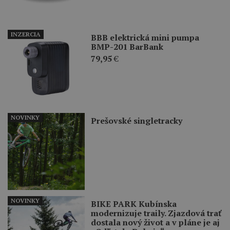
INZERCIA
BBB elektrická mini pumpa
BMP-201 BarBank
79,95
€
NOVINKY
Prešovské singletracky
NOVINKY
BIKE PARK Kubínska
modernizuje traily. Zjazdová trať
dostala nový život a v pláne je aj