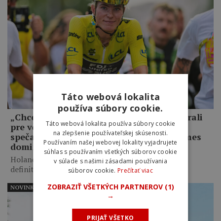
Táto webová lokalita
používa súbory cookie.
„Chcela som jasne ukázať, že sme nevyhrali
Táto webová lokalita používa súbory cookie
pre včerajší incident.“ Demi Vollering
na zlepšenie používateľskej skúsenosti.
spečatila víťazstvo Tour de France Femmes
Používaním našej webovej lokality vyjadrujete
dominantným sólom
súhlas s používaním všetkých súborov cookie
Holanďanka ovládla záverečné dve etapy v Nice a
v súlade s našimi zásadami používania
definitívne potvrdila,…
súborov cookie.
Prečítať viac
ZOBRAZIŤ VŠETKÝCH PARTNEROV
(1)
NOVINKY
→
PRIJAŤ VŠETKO