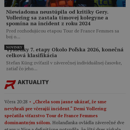
Niewiadoma neustúpila od kritiky Gery.
Vollering sa zastala tímovej kolegyne a
spomína na incident z roku 2024
Pred rozhodujúcou etapou Tour de France Femmes sa
boj o…
NOVINKY
Výsledky 7. etapy Okolo Poľska 2026, konečná
celková klasifikácia
Stefan Küng zvíťazil v záverečnej individuálnej časovke,
zatiaľ čo jeho…
AKTUALITY
Včera 20:28
„Chcela som jasne ukázať, že sme
nevyhrali pre včerajší incident.“ Demi Vollering
spečatila víťazstvo Tour de France Femmes
Holanďanka ovládla záverečné dve
dominantným sólom.
etapy v Nice a definitívne potvrdila, že žltý dres získala