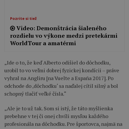
Pozrite si tiež
Video: Demonštrácia šialeného
rozdielu vo výkone medzi pretekármi
WorldTour a amatérmi
„Ide o to, že keď Alberto odišiel do dôchodku,
urobil to vo veľmi dobrej fyzickej kondícii – práve
vyhral na Angliru [na Vuelte a España 2017]. Po
odchode do ‚dôchodku‘ sa naďalej cítil silný a bol
schopný tlačiť veľké čísla.“
„Ale je to už tak. Som si istý, že táto myšlienka
prebehne v tej či onej chvíli mysľou každého
profesionála na dôchodku. Pre športovca, najmä na