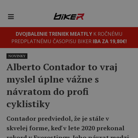
DVOJBALENIE TRENIEK MEATFLY
K ROČNÉMU
PREDPLATNÉMU ČASOPISU BIKER
IBA ZA 19,80€!
NOVINKY
Alberto Contador to vraj
myslel úplne vážne s
návratom do profi
cyklistiky
Contador predviedol, že je stále v
skvelej forme, keď v lete 2020 prekonal
rekord v Everestingu. Jeho návrat medzi