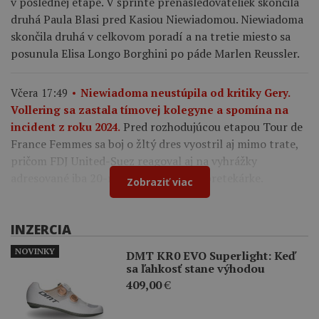
v poslednej etape. V šprinte prenasledovateliek skončila
druhá Paula Blasi pred Kasiou Niewiadomou. Niewiadoma
skončila druhá v celkovom poradí a na tretie miesto sa
posunula Elisa Longo Borghini po páde Marlen Reussler.
Včera 17:49
Niewiadoma neustúpila od kritiky Gery.
Vollering sa zastala tímovej kolegyne a spomína na
Pred rozhodujúcou etapou Tour de
incident z roku 2024.
France Femmes sa boj o žltý dres vyostril aj mimo trate,
pričom FDJ United-Suez reagoval aj na vyhrážky
adresované iba 20-ročnej francúzskej pretekárke.
Zobraziť viac
INZERCIA
NOVINKY
DMT KR0 EVO Superlight: Keď
sa ľahkosť stane výhodou
409,00
€