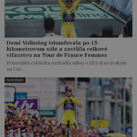
Demi Vollering triumfovala po 15-
kilometrovom sóle a zavŕšila celkové
víťazstvo na Tour de France Femmes
Holandská cyklistka rozhodla súboj o žltý dres útokom
na Col…
NOVINKY