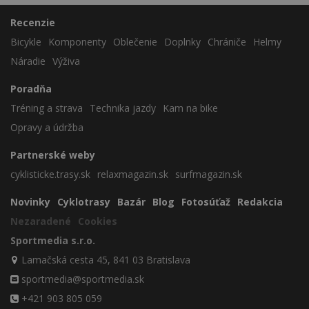
Recenzie
Bicykle
Komponenty
Oblečenie
Doplnky
Chrániče
Helmy
Náradie
Výživa
Poradňa
Tréning a strava
Technika jazdy
Kam na bike
Opravy a údržba
Partnerské weby
cyklisticke.trasy.sk
relaxmagazin.sk
surfmagazin.sk
Novinky
Cyklotrasy
Bazár
Blog
Fotosúťaž
Redakcia
Nezaradené
Cookies
Sportmedia s.r.o.
Lamačská cesta 45, 841 03 Bratislava
sportmedia@sportmedia.sk
+421 903 805 059