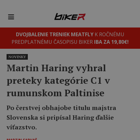
DVOJBALENIE TRENIEK MEATFLY
K ROČNÉMU
PREDPLATNÉMU ČASOPISU BIKER
IBA ZA 19,80€!
NOVINKY
Martin Haring vyhral
preteky kategórie C1 v
rumunskom Paltinise
Po čerstvej obhajobe titulu majstra
Slovenska si pripísal Haring ďalšie
víťazstvo.