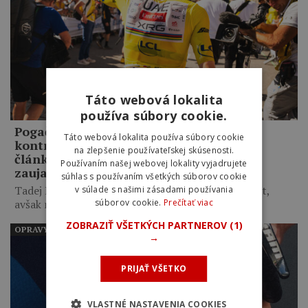
Táto webová lokalita
používa súbory cookie.
Pogačar, Armstrong, Sagan, dopingové
Táto webová lokalita používa súbory cookie
kontroly aj bicykel Shimano. Týchto 21
na zlepšenie používateľskej skúsenosti.
článkov z Tour de France 2026 najviac
Používaním našej webovej lokality vyjadrujete
zaujalo čitateľov Bikeru
súhlas s používaním všetkých súborov cookie
Tadej Pogačar ovládol Tour de France po piatykrát,
v súlade s našimi zásadami používania
avšak našich…
súborov cookie.
Prečítať viac
ZOBRAZIŤ VŠETKÝCH PARTNEROV
(1)
OPRAVY A ÚDRŽBA
→
PRIJAŤ VŠETKO
VLASTNÉ NASTAVENIA COOKIES