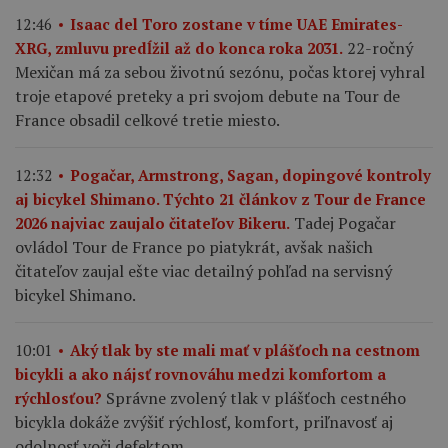
12:46
Isaac del Toro zostane v tíme UAE Emirates-
22-ročný
XRG, zmluvu predĺžil až do konca roka 2031.
Mexičan má za sebou životnú sezónu, počas ktorej vyhral
troje etapové preteky a pri svojom debute na Tour de
France obsadil celkové tretie miesto.
12:32
Pogačar, Armstrong, Sagan, dopingové kontroly
aj bicykel Shimano. Týchto 21 článkov z Tour de France
Tadej Pogačar
2026 najviac zaujalo čitateľov Bikeru.
ovládol Tour de France po piatykrát, avšak našich
čitateľov zaujal ešte viac detailný pohľad na servisný
bicykel Shimano.
10:01
Aký tlak by ste mali mať v plášťoch na cestnom
bicykli a ako nájsť rovnováhu medzi komfortom a
Správne zvolený tlak v plášťoch cestného
rýchlosťou?
bicykla dokáže zvýšiť rýchlosť, komfort, priľnavosť aj
odolnosť voči defektom.