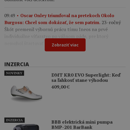
09:49
Oscar Onley triumfoval na pretekoch Okolo
23-ročný
Burgosu: Chcel som dokázať, že sem patrím.
Škót premenil výbornú prácu tímu Ineos na prvé
individuálne víťazstvo po vážnom páde, pre ktorý
nemohol štartovať na Tour de France.
Zobraziť viac
INZERCIA
NOVINKY
DMT KR0 EVO Superlight: Keď
sa ľahkosť stane výhodou
409,00
€
INZERCIA
BBB elektrická mini pumpa
BMP-201 BarBank