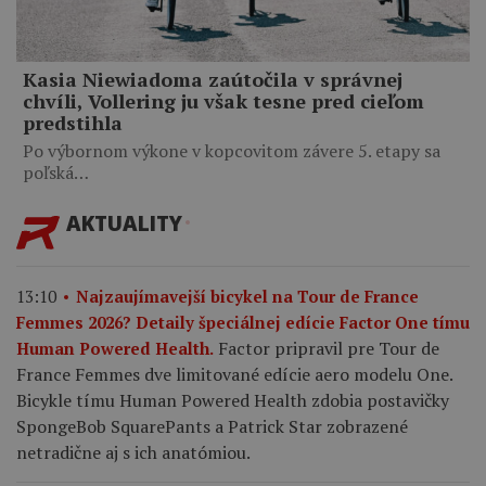
Kasia Niewiadoma zaútočila v správnej
chvíli, Vollering ju však tesne pred cieľom
predstihla
Po výbornom výkone v kopcovitom závere 5. etapy sa
poľská…
AKTUALITY
13:10
Najzaujímavejší bicykel na Tour de France
Femmes 2026? Detaily špeciálnej edície Factor One tímu
Factor pripravil pre Tour de
Human Powered Health.
France Femmes dve limitované edície aero modelu One.
Bicykle tímu Human Powered Health zdobia postavičky
SpongeBob SquarePants a Patrick Star zobrazené
netradične aj s ich anatómiou.