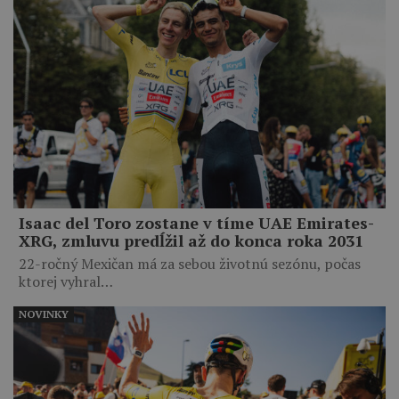
Isaac del Toro zostane v tíme UAE Emirates-
XRG, zmluvu predĺžil až do konca roka 2031
22-ročný Mexičan má za sebou životnú sezónu, počas
ktorej vyhral…
NOVINKY