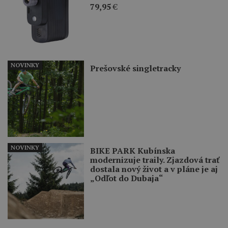
79,95
€
NOVINKY
Prešovské singletracky
NOVINKY
BIKE PARK Kubínska
modernizuje traily. Zjazdová trať
dostala nový život a v pláne je aj
„Odľot do Dubaja“