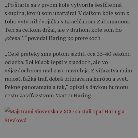
„Po štarte sa v prvom kole vytvorila šesťčlenná
skupina, ktorú som uzatváral. V ďalšom kole som z
toho vytvoril dvojičku s Izraelčanom Zaltsmanom.
Ten sa celkom držal, ale v druhom kole som ho
‚očesal‘,“ povedal Haring po pretekoch.
„Celé preteky sme potom jazdili cca 35-40 sekúnd
od seba. Bol kúsok lepší v zjazdoch, ale vo
výjazdoch som mal zase navrch ja. Z víťazstva mám
radosť, ťažká trať. dobrá príprava na Európu a svet.
Pekné panoramata a tak,“ opísal s dávkou humoru
cestu za víťazstvom Martin Haring.