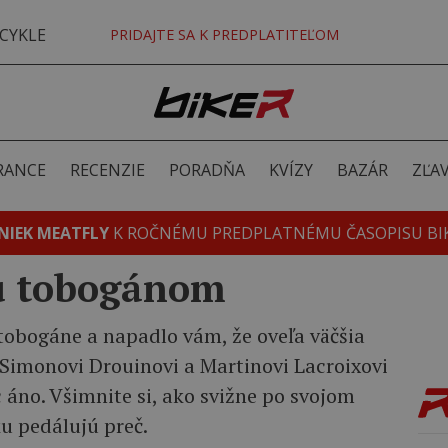
CYKLE
PRIDAJTE SA K PREDPLATITEĽOM
RANCE
RECENZIE
PORADŇA
KVÍZY
BAZÁR
ZĽA
NIEK MEATFLY
K ROČNÉMU PREDPLATNÉMU ČASOPISU BI
u tobogánom
 tobogáne a napadlo vám, že oveľa väčšia
 Simonovi Drouinovi a Martinovi Lacroixovi
 áno. Všimnite si, ako svižne po svojom
 pedálujú preč.