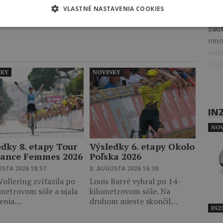
iba 
VLASTNÉ NASTAVENIA COOKIES
nád
IMON DROUIN
MARTIN LACROIX
zaút
emo
neča
trat
NKY
NOVINKY
IN
NOV
edky 8. etapy Tour
Výsledky 6. etapy Okolo
rance Femmes 2026
Poľska 2026
USTA 2026 18:57
8. AUGUSTA 2026 16:30
ollering zvíťazila po
Louis Barré vyhral po 14-
metrovom sóle a ujala
kilometrovom sóle. Na
denia…
druhom mieste skončil…
INZ