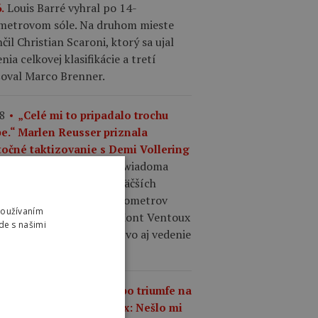
Louis Barré vyhral po 14-
.
ometrovom sóle. Na druhom mieste
čil Christian Scaroni, ktorý sa ujal
nia celkovej klasifikácie a tretí
šoval Marco Brenner.
8
„Celé mi to pripadalo trochu
pe.“ Marlen Reusser priznala
točné taktizovanie s Demi Vollering
Kasia Niewiadoma
Mont Ventoux.
ila taktické váhanie najväčších
ritiek, necelých desať kilometrov
Používaním
d cieľom zaútočila a na Mont Ventoux
de s našimi
ybojovala etapové víťazstvo aj vedenie
elkovom poradí.
6
Kasia Niewiadoma po triumfe na
endárnom Mont Ventoux: Nešlo mi