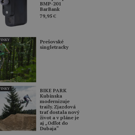
BMP-201
BarBank
79,95
€
INKY
Prešovské
singletracky
INKY
BIKE PARK
Kubínska
modernizuje
traily. Zjazdová
trať dostala nový
život a v pláne je
aj „Odľot do
Dubaja“