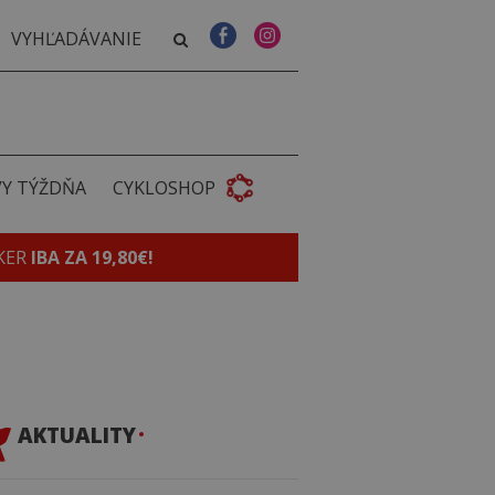
VY TÝŽDŇA
CYKLOSHOP
KER
IBA ZA 19,80€!
AKTUALITY