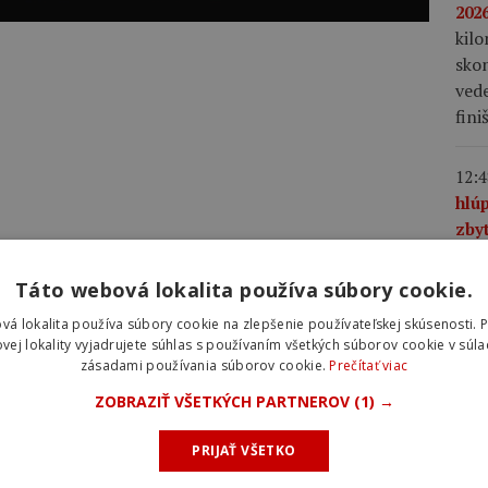
2026
kil
skon
vede
fini
12:4
hlú
zby
na 
využ
Táto webová lokalita používa súbory cookie.
favo
vá lokalita používa súbory cookie na zlepšenie používateľskej skúsenosti. 
pre
vej lokality vyjadrujete súhlas s používaním všetkých súborov cookie v súla
si v
zásadami používania súborov cookie.
Prečítať viac
v c
ZOBRAZIŤ VŠETKÝCH PARTNEROV
(1) →
12:3
PRIJAŤ VŠETKO
leg