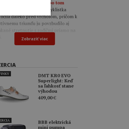
o víťazstvo, túžila som po tom
Poľská cyklistka
hernom pocite.
očila ďaleko pred vrcholom, pričom k
tívnemu triumfu ju povzbudilo aj
kané stretnutie s rodičmi priamo na
i.
Zobraziť viac
ZERCIA
INKY
DMT KR0 EVO
Superlight: Keď
sa ľahkosť stane
výhodou
409,00
€
ERCIA
BBB elektrická
mini pumpa