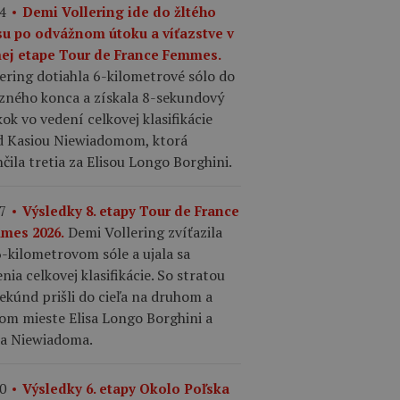
4
Demi Vollering ide do žltého
su po odvážnom útoku a víťazstve v
ej etape Tour de France Femmes.
ering dotiahla 6-kilometrové sólo do
azného konca a získala 8-sekundový
ok vo vedení celkovej klasifikácie
d Kasiou Niewiadomom, ktorá
čila tretia za Elisou Longo Borghini.
7
Výsledky 8. etapy Tour de France
Demi Vollering zvíťazila
mes 2026.
-kilometrovom sóle a ujala sa
nia celkovej klasifikácie. So stratou
ekúnd prišli do cieľa na druhom a
om mieste Elisa Longo Borghini a
ia Niewiadoma.
0
Výsledky 6. etapy Okolo Poľska