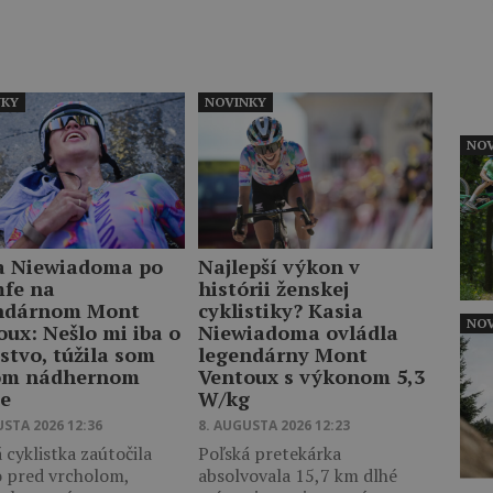
NKY
NOVINKY
NOV
a Niewiadoma po
Najlepší výkon v
mfe na
histórii ženskej
ndárnom Mont
cyklistiky? Kasia
NOV
oux: Nešlo mi iba o
Niewiadoma ovládla
stvo, túžila som
legendárny Mont
om nádhernom
Ventoux s výkonom 5,3
te
W/kg
USTA 2026 12:36
8. AUGUSTA 2026 12:23
 cyklistka zaútočila
Poľská pretekárka
o pred vrcholom,
absolvovala 15,7 km dlhé