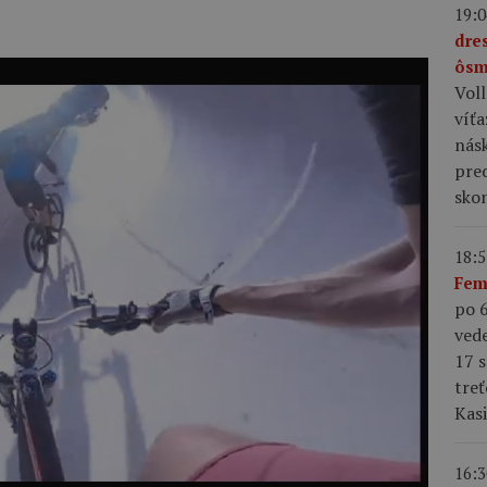
19:0
dre
ôsm
Voll
víť
násk
pre
skon
18:5
Fem
po 6
vede
17 s
treť
Kas
16:3