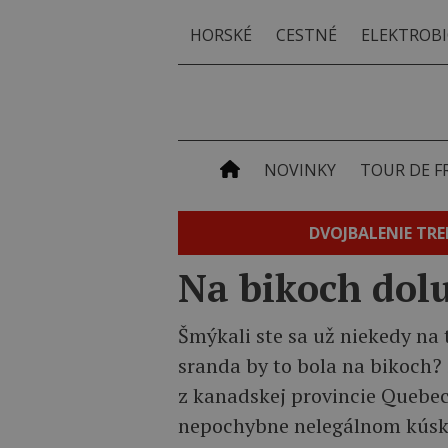
HORSKÉ
CESTNÉ
ELEKTROBI
NOVINKY
TOUR DE F
DVOJBALENIE TRE
Na bikoch dol
Šmýkali ste sa už niekedy na
sranda by to bola na bikoch?
z kanadskej provincie Quebec
nepochybne nelegálnom kúsku