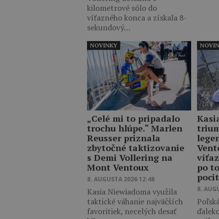
kilometrové sólo do
víťazného konca a získala 8-
sekundový…
NOVINKY
NOVI
„Celé mi to pripadalo
Kasi
trochu hlúpe.“ Marlen
triu
Reusser priznala
lege
zbytočné taktizovanie
Vent
s Demi Vollering na
víťaz
Mont Ventoux
po t
poci
8. AUGUSTA 2026 12:48
8. AUG
Kasia Niewiadoma využila
taktické váhanie najväčších
Poľská
favoritiek, necelých desať
ďalek