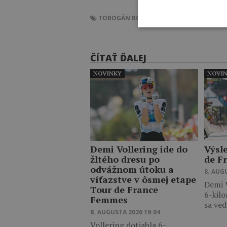
TOBOGÁN
BOBOVÁ DRÁHA
ŠMYKĽAVKA
S
ČÍTAŤ ĎALEJ
NOVINKY
NOVI
Demi Vollering ide do
Výsl
žltého dresu po
de F
odvážnom útoku a
8. AUG
víťazstve v ôsmej etape
Demi V
Tour de France
6-kilo
Femmes
sa ve
8. AUGUSTA 2026 19:04
Vollering dotiahla 6-