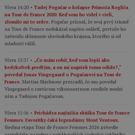
Včera 14:20
Tadej Pogačar o kolapse Primoža Rogliča
na Tour de France 2020: Keď som ho videl v cieli,
Pogačar priznal, že svoj prvý triumf
zlomilo mi to srdce.
na Tour de France nedokázal naplno osláviť, pretože ho
zatienilo sklamanie slovinského krajana, ktorého si od
mladosti vážil.
Včera 13:37
„Čo mám robiť, keď som lepší ako
kedykoľvek predtým, a on mi napriek tomu odíde?,“
povedal Jonas Vingegaard o Pogačarovi na Tour de
Mattias Skjelmose prezradil, čo mu povedal
France.
Vingegaard o rastúcom výkonnostnom rozdiele medzi
ním a Tadejom Pogačarom.
Včera 11:16
Prichádza najťažšia skúška Tour de France
Femmes. Favoritky čaká legendárny Mont Ventoux.
Siedma etapa Tour de France Femmes 2026 privedie
pretekárky na jeden z najslávnejších vrcholov cyklistiky.