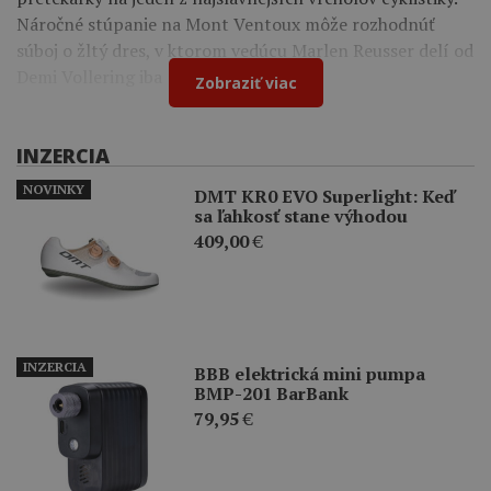
Náročné stúpanie na Mont Ventoux môže rozhodnúť
súboj o žltý dres, v ktorom vedúcu Marlen Reusser delí od
Demi Vollering iba 12 sekúnd.
Zobraziť viac
INZERCIA
NOVINKY
DMT KR0 EVO Superlight: Keď
sa ľahkosť stane výhodou
409,00
€
INZERCIA
BBB elektrická mini pumpa
BMP-201 BarBank
79,95
€