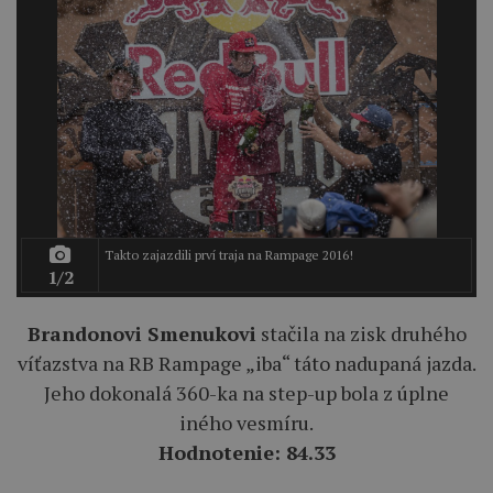
Takto zajazdili prví traja na Rampage 2016!
1/2
Brandonovi Smenukovi
stačila na zisk druhého
víťazstva na RB Rampage „iba“ táto nadupaná jazda.
Jeho dokonalá 360-ka na step-up bola z úplne
iného vesmíru.
Hodnotenie: 84.33