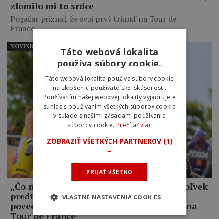
zlomilo mi to srdce
Pogačar priznal, že svoj prvý triumf na Tour de
France…
NOVINKY
Táto webová lokalita
používa súbory cookie.
Táto webová lokalita používa súbory cookie
na zlepšenie používateľskej skúsenosti.
Používaním našej webovej lokality vyjadrujete
súhlas s používaním všetkých súborov cookie
v súlade s našimi zásadami používania
súborov cookie.
Prečítať viac
ZOBRAZIŤ VŠETKÝCH PARTNEROV
(1)
→
PRIJAŤ VŠETKO
„Čo mám robiť, keď som lepší ako kedykoľvek
predtým, a on mi napriek tomu odíde?,“
VLASTNÉ NASTAVENIA COOKIES
povedal Jonas Vingegaard o Pogačarovi na
Tour de France