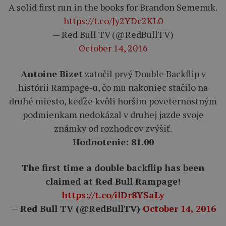
A solid first run in the books for Brandon Semenuk.
https://t.co/Jy2YDc2KL0
— Red Bull TV (@RedBullTV)
October 14, 2016
Antoine Bizet
zatočil prvý Double Backflip v
histórii Rampage-u, čo mu nakoniec stačilo na
druhé miesto, keďže kvôli horším poveternostným
podmienkam nedokázal v druhej jazde svoje
známky od rozhodcov zvýšiť.
Hodnotenie: 81.00
The first time a double backflip has been
claimed at Red Bull Rampage!
https://t.co/ilDr8YSaLy
— Red Bull TV (@RedBullTV)
October 14, 2016