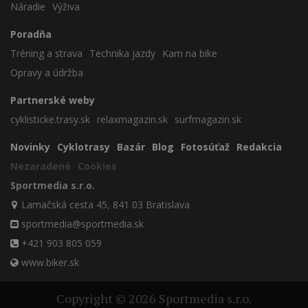
Náradie
Výživa
Poradňa
Tréning a strava
Technika jazdy
Kam na bike
Opravy a údržba
Partnerské weby
cyklisticke.trasy.sk
relaxmagazin.sk
surfmagazin.sk
Novinky
Cyklotrasy
Bazár
Blog
Fotosúťaž
Redakcia
Nezaradené
Cookies
Sportmedia s.r.o.
Lamačská cesta 45, 841 03 Bratislava
sportmedia@sportmedia.sk
+421 903 805 059
www.biker.sk
Copyright © 2026 Sportmedia s.r.o.