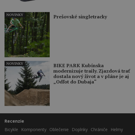
NOVINKY
Prešovské singletracky
NOVINKY
BIKE PARK Kubínska
modernizuje traily. Zjazdová trať
dostala nový život a v pláne je aj
„Odľot do Dubaja“
Recenzie
Bicykle
Komponenty
Oblečenie
Doplnky
Chrániče
Helmy