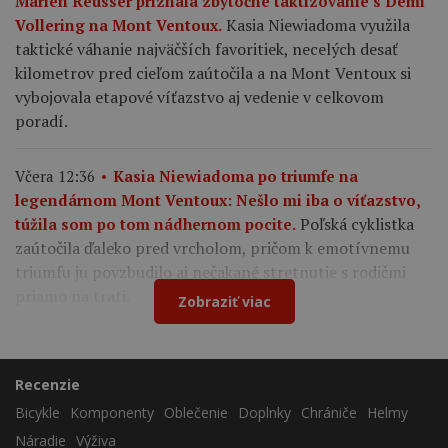
Marlen Reusser priznala zbytočné taktizovanie s Demi
Kasia Niewiadoma využila
Vollering na Mont Ventoux.
taktické váhanie najväčších favoritiek, necelých desať
kilometrov pred cieľom zaútočila a na Mont Ventoux si
vybojovala etapové víťazstvo aj vedenie v celkovom
poradí.
Včera 12:36
Kasia Niewiadoma po triumfe na
legendárnom Mont Ventoux: Nešlo mi iba o víťazstvo,
Poľská cyklistka
túžila som po tom nádhernom pocite.
zaútočila ďaleko pred vrcholom, pričom k emotívnemu
triumfu ju povzbudilo aj nečakané stretnutie s rodičmi
priamo na trati.
Zobraziť viac
Recenzie
Bicykle
Komponenty
Oblečenie
Doplnky
Chrániče
Helmy
Náradie
Výživa