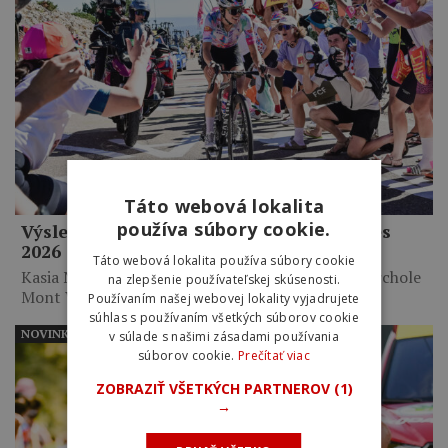
Táto webová lokalita
používa súbory cookie.
Výsledky 7. etapy Tour de France Femmes
2026
Táto webová lokalita používa súbory cookie
Kasia Niewiadoma triumfovala na legendárnom vrchole
na zlepšenie používateľskej skúsenosti.
Mont Ventoux po takmer…
Používaním našej webovej lokality vyjadrujete
súhlas s používaním všetkých súborov cookie
NOVINKY
v súlade s našimi zásadami používania
súborov cookie.
Prečítať viac
ZOBRAZIŤ VŠETKÝCH PARTNEROV
(1)
→