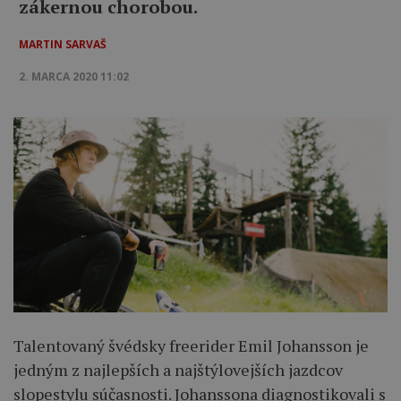
zákernou chorobou.
MARTIN SARVAŠ
2. MARCA 2020 11:02
Talentovaný švédsky freerider Emil Johansson je
jedným z najlepších a najštýlovejších jazdcov
slopestylu súčasnosti. Johanssona diagnostikovali s