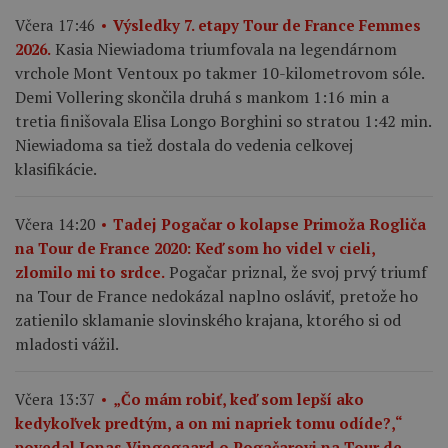
Včera 17:46
Výsledky 7. etapy Tour de France Femmes
Kasia Niewiadoma triumfovala na legendárnom
2026.
vrchole Mont Ventoux po takmer 10-kilometrovom sóle.
Demi Vollering skončila druhá s mankom 1:16 min a
tretia finišovala Elisa Longo Borghini so stratou 1:42 min.
Niewiadoma sa tiež dostala do vedenia celkovej
klasifikácie.
Včera 14:20
Tadej Pogačar o kolapse Primoža Rogliča
na Tour de France 2020: Keď som ho videl v cieli,
Pogačar priznal, že svoj prvý triumf
zlomilo mi to srdce.
na Tour de France nedokázal naplno osláviť, pretože ho
zatienilo sklamanie slovinského krajana, ktorého si od
mladosti vážil.
Včera 13:37
„Čo mám robiť, keď som lepší ako
kedykoľvek predtým, a on mi napriek tomu odíde?,“
povedal Jonas Vingegaard o Pogačarovi na Tour de