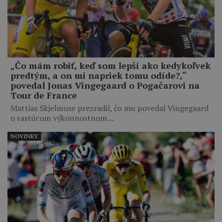
„Čo mám robiť, keď som lepší ako kedykoľvek
predtým, a on mi napriek tomu odíde?,“
povedal Jonas Vingegaard o Pogačarovi na
Tour de France
Mattias Skjelmose prezradil, čo mu povedal Vingegaard
o rastúcom výkonnostnom…
NOVINKY