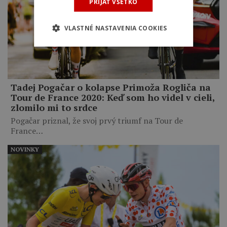
PRIJAŤ VŠETKO
VLASTNÉ NASTAVENIA COOKIES
Tadej Pogačar o kolapse Primoža Rogliča na
Tour de France 2020: Keď som ho videl v cieli,
zlomilo mi to srdce
Pogačar priznal, že svoj prvý triumf na Tour de
France…
NOVINKY