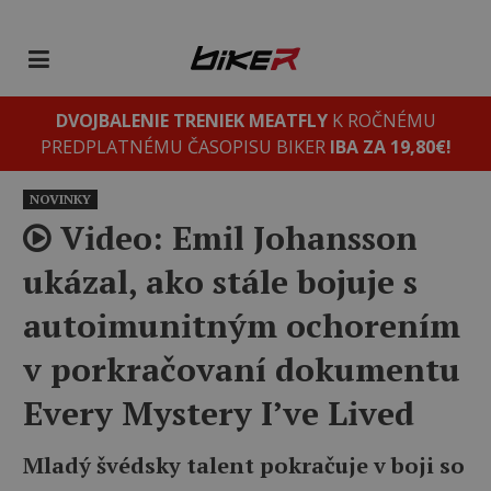
DVOJBALENIE TRENIEK MEATFLY
K ROČNÉMU
PREDPLATNÉMU ČASOPISU BIKER
IBA ZA 19,80€!
NOVINKY
Video: Emil Johansson
ukázal, ako stále bojuje s
autoimunitným ochorením
v porkračovaní dokumentu
Every Mystery I’ve Lived
Mladý švédsky talent pokračuje v boji so