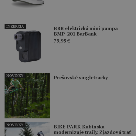
INZERCIA
BBB elektrická mini pumpa
BMP-201 BarBank
79,95
€
NOVINKY
Prešovské singletracky
NOVINKY
BIKE PARK Kubínska
modernizuje traily. Zjazdová trať