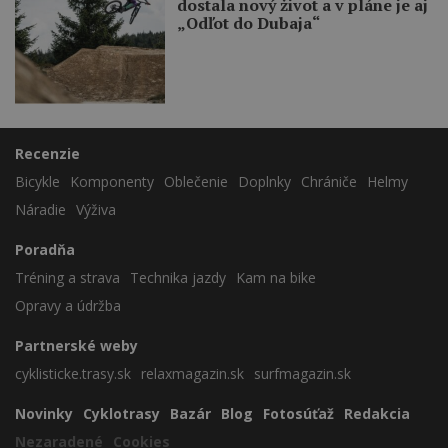
dostala nový život a v pláne je aj
„Odľot do Dubaja“
Recenzie
Bicykle
Komponenty
Oblečenie
Doplnky
Chrániče
Helmy
Náradie
Výživa
Poradňa
Tréning a strava
Technika jazdy
Kam na bike
Opravy a údržba
Partnerské weby
cyklisticke.trasy.sk
relaxmagazin.sk
surfmagazin.sk
Novinky
Cyklotrasy
Bazár
Blog
Fotosúťaž
Redakcia
Nezaradené
Cookies