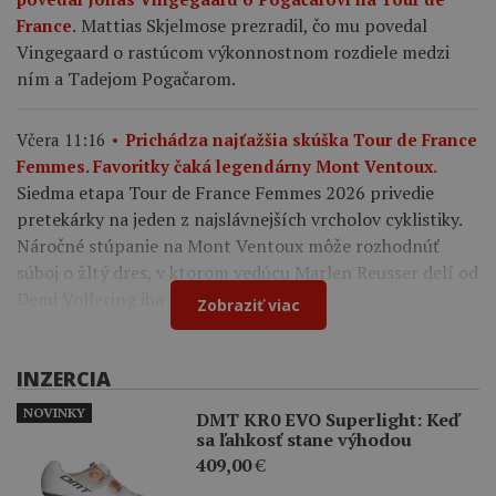
Mattias Skjelmose prezradil, čo mu povedal
France.
Vingegaard o rastúcom výkonnostnom rozdiele medzi
ním a Tadejom Pogačarom.
Včera 11:16
Prichádza najťažšia skúška Tour de France
Femmes. Favoritky čaká legendárny Mont Ventoux.
Siedma etapa Tour de France Femmes 2026 privedie
pretekárky na jeden z najslávnejších vrcholov cyklistiky.
Náročné stúpanie na Mont Ventoux môže rozhodnúť
súboj o žltý dres, v ktorom vedúcu Marlen Reusser delí od
Demi Vollering iba 12 sekúnd.
Zobraziť viac
INZERCIA
NOVINKY
DMT KR0 EVO Superlight: Keď
sa ľahkosť stane výhodou
409,00
€