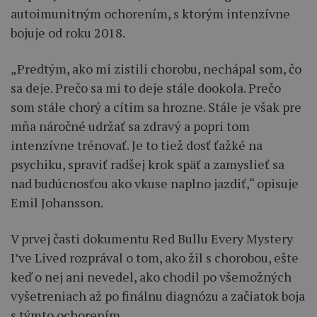
autoimunitným ochorením, s ktorým intenzívne
bojuje od roku 2018.
„Predtým, ako mi zistili chorobu, nechápal som, čo
sa deje. Prečo sa mi to deje stále dookola. Prečo
som stále chorý a cítim sa hrozne. Stále je však pre
mňa náročné udržať sa zdravý a popri tom
intenzívne trénovať. Je to tiež dosť ťažké na
psychiku, spraviť radšej krok späť a zamyslieť sa
nad budúcnosťou ako vkuse naplno jazdiť,“ opisuje
Emil Johansson.
V prvej časti dokumentu Red Bullu Every Mystery
I’ve Lived rozprával o tom, ako žil s chorobou, ešte
keď o nej ani nevedel, ako chodil po všemožných
vyšetreniach až po finálnu diagnózu a začiatok boja
s týmto ochorením.