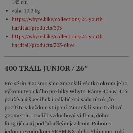
145
cm
váha
10,3 kg
https://whyte.bike/collections/24-youth-
hardtail/products/303
https://whyte.bike/collections/24-youth-
hardtail/products/303-olive
400 TRAIL JUNIOR / 26″
Pre
sériu
400
sme
sme
zmenšili
všetko okrem
jeho
výkonu
typického
pre
biky
Whyte
.
Rámy
403
&
405
používajú
špecifickú
odľahčenú
sadu
rúrok
,čo
pocítite
v každom
stúpaní.
Zmenšili
sme
trailovú
geometriu
,
osadili
vzduchovú
vidlicu,
dobre
fungujúcu
aj
pod
ľahučkým
jazdcom
.
Pohon
s
jednoprevodníkom
SRAM
NX
alebo
Shimano
,
robí