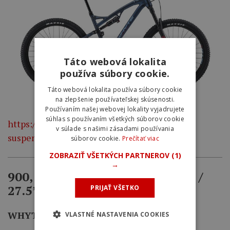
Táto webová lokalita
používa súbory cookie.
Táto webová lokalita používa súbory cookie
na zlepšenie používateľskej skúsenosti.
Používaním našej webovej lokality vyjadrujete
súhlas s používaním všetkých súborov cookie
https://whyte.bike/collections/t-130-trail-
v súlade s našimi zásadami používania
suspension/products/t-130-s-v2
súborov cookie.
Prečítať viac
ZOBRAZIŤ VŠETKÝCH PARTNEROV
(1)
→
900, 800, 600 TRAIL HARDTAIL /
27.5”
PRIJAŤ VŠETKO
WHYTE 901
VLASTNÉ NASTAVENIA COOKIES