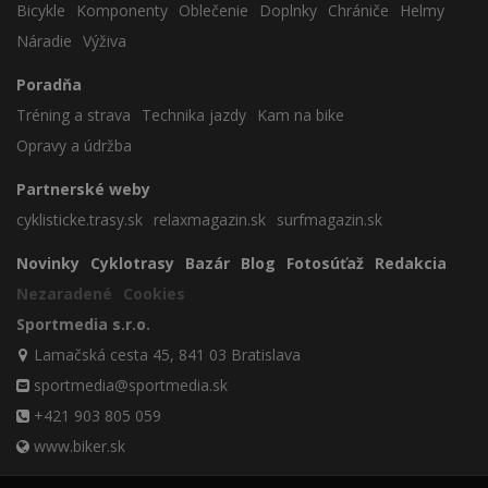
Bicykle
Komponenty
Oblečenie
Doplnky
Chrániče
Helmy
Náradie
Výživa
Poradňa
Tréning a strava
Technika jazdy
Kam na bike
Opravy a údržba
Partnerské weby
cyklisticke.trasy.sk
relaxmagazin.sk
surfmagazin.sk
Novinky
Cyklotrasy
Bazár
Blog
Fotosúťaž
Redakcia
Nezaradené
Cookies
Sportmedia s.r.o.
Lamačská cesta 45, 841 03 Bratislava
sportmedia@sportmedia.sk
+421 903 805 059
www.biker.sk