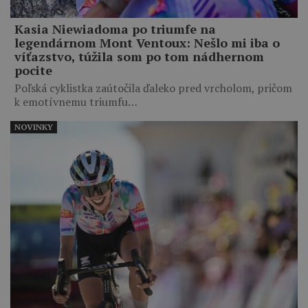
Kasia Niewiadoma po triumfe na
legendárnom Mont Ventoux: Nešlo mi iba o
víťazstvo, túžila som po tom nádhernom
pocite
Poľská cyklistka zaútočila ďaleko pred vrcholom, pričom
k emotívnemu triumfu…
NOVINKY