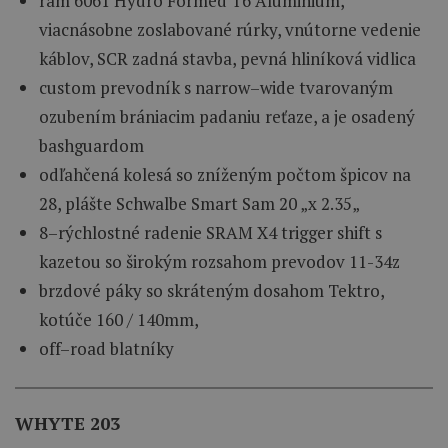
rám
6061
Hydro
Formed
T6
Aluminium
,
viacnásobne
zoslabované
rúrky
,
vnútorne
vedenie
káblov
,
SCR
zadná stavba
,
pevná
hliníková
vidlica
custom
prevodník
s
narrow
–
wide
tvarovaným
ozubením
brániacim
padaniu
reťaze
,
a
je osadený
bashguardom
odľahčená
kolesá
so zníženým
počtom
špicov
na
28
,
plášte
Schwalbe
Smart
Sam
20
„
x
2.35
„
8
–
rýchlostné
radenie
SRAM
X4
trigger
shift
s
kazetou
so
širokým
rozsahom
prevodov
11-34z
brzdové
páky
so skráteným
dosahom
Tektro
,
kotúče
160
/
140mm
,
off
–
road
blatníky
WHYTE 203