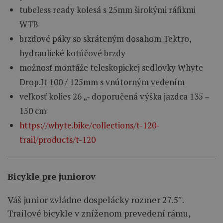
tubeless ready kolesá s 25mm širokými ráfikmi
WTB
brzdové páky so skráteným dosahom Tektro,
hydraulické kotúčové brzdy
možnosť montáže teleskopickej sedlovky Whyte
Drop.It 100 / 125mm s vnútorným vedením
veľkosť kolies 26 „- doporučená výška jazdca 135 –
150 cm
https://whyte.bike/collections/t-120-
trail/products/t-120
Bicykle pre juniorov
Váš junior zvládne dospelácky rozmer 27.5″.
Trailové bicykle v zníženom prevedení rámu,