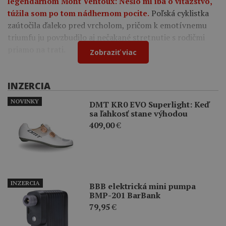
legendárnom Mont Ventoux: Nešlo mi iba o víťazstvo,
Poľská cyklistka
túžila som po tom nádhernom pocite.
zaútočila ďaleko pred vrcholom, pričom k emotívnemu
triumfu ju povzbudilo aj nečakané stretnutie s rodičmi
priamo na trati.
Zobraziť viac
INZERCIA
NOVINKY
DMT KR0 EVO Superlight: Keď
sa ľahkosť stane výhodou
409,00
€
INZERCIA
BBB elektrická mini pumpa
BMP-201 BarBank
79,95
€