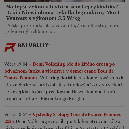
Najlepší výkon v histórii ženskej cyklistiky?
Kasia Niewiadoma ovládla legendárny Mont
Ventoux s výkonom 5,3 W/kg
Poľská pretekárka absolvovala 15,7 km dlhé stúpanie s
priemerným sklonom…
AKTUALITY
Včera 19:04
Demi Vollering ide do žltého dresu po
odvážnom útoku a víťazstve v ôsmej etape Tour de
Vollering dotiahla 6-kilometrové sólo do
France Femmes.
víťazného konca a získala 8-sekundový náskok vo vedení
celkovej klasifikácie pred Kasiou Niewiadomom, ktorá
skončila tretia za Elisou Longo Borghini.
Včera 18:57
Výsledky 8. etapy Tour de France Femmes
Demi Vollering zvíťazila po 6-kilometrovom sóle a
2026.
ujala sa vedenia celkovej klasifikácie. So stratou 17 sekúnd