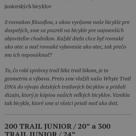
S rovnakou
filozofiou,
s akou
vyvíjame
naše
bicykle pre
dospelých,
sme
sa
pozreli
na bicykle
pre najmenších
objaviteľov
chodníkov
.
Každé dieťa
chce
byť rovnaké
ako
otec
a
mať
rovnaké vybavenie ako
otec
,
tak
prečo
mu
ich
neponúknuť
?
To,
čo robí
správny
trail
bike
trail
bikom
,
je
to
geometria
a
výbava
.
Preto sme
vložili
našu
Whyte
Trail
DNA
do vývoja
detských
trailových bicyklov
a
pridali
dizajn
,
ktorý
je kópiou
našich
veľkých bicyklov
.
Vznikla
tak bicykle, ktoré
sme
si
všetci
priali
mať
ako deti
.
200 TRAIL JUNIOR / 20” a 300
TRAIL JUNIOR / 24”