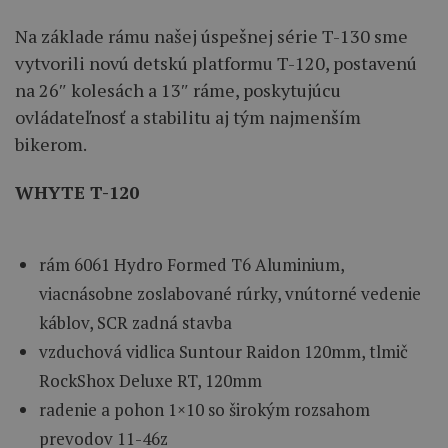
Na základe rámu našej úspešnej série T-130 sme
vytvorili novú detskú platformu T-120, postavenú
na 26″ kolesách a 13″ ráme, poskytujúcu
ovládateľnosť a stabilitu aj tým najmenším
bikerom.
WHYTE T-120
rám 6061 Hydro Formed T6 Aluminium,
viacnásobne zoslabované rúrky, vnútorné vedenie
káblov, SCR zadná stavba
vzduchová vidlica Suntour Raidon 120mm, tlmič
RockShox Deluxe RT, 120mm
radenie a pohon 1×10 so širokým rozsahom
prevodov 11-46z