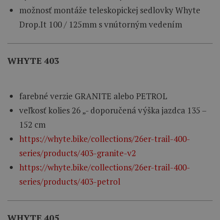
možnosť
montáže
teleskopickej
sedlovky
Whyte
Drop.It
100
/
125mm
s
vnútorným
vedením
WHYTE
403
farebné verzie GRANITE alebo PETROL
veľkosť kolies 26 „- doporučená výška jazdca 135 –
152 cm
https://whyte.bike/collections/26er-trail-400-
series/products/403-granite-v2
https://whyte.bike/collections/26er-trail-400-
series/products/403-petrol
WHYTE 405