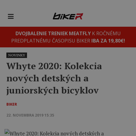
DVOJBALENIE TRENIEK MEATFLY
K ROČNÉMU
PREDPLATNÉMU ČASOPISU BIKER
IBA ZA 19,80€!
NOVINKY
Whyte 2020: Kolekcia
nových detských a
juniorských bicyklov
BIKER
22. NOVEMBRA 2019 15:35