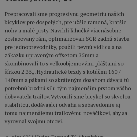
Prepracovali
sme
progresívnu
geometriu
našich
bicyklov pre dospelých
,
pre
užšie
ramená
,
kratšie
nohy
a
malé
prsty
.
Navrhli
ľahučký
viacnásobne
zoslabovaný
rám
,
optimalizovali
SCR
zadnú
stavbu
pre
jednoprevodníky
,
použili
pevnú
vidlicu
s
na
zákazku
upraveným
offsetom
35mm
a
skombinovali
to
s
veľkoobjemovými
plášťami
so
šírkou
2.35
„
.
Hydraulické
brzdy
s
kotúčmi
160
/
140mm
a
pákami
so skráteným
dosahom
dávajú
tú
potrebnú
brzdnú
silu
tým najmenším
prstom
vášho
dobyvateľa
trailov
.
Vytvorili
sme
bicykel
so skvelou
stabilitou
,
dodávajúci
odvahu
a
sebavedomie
aj
tomu
najmenšiemu
trailovému
nováčikovi
,
aby
sa
vyrovnal
svojmu
otcovi
.