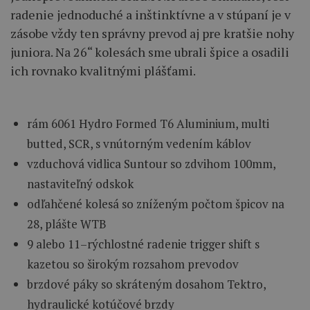
radenie
jednoduché a
inštinktívne
a
v
stúpaní
je
v
zásobe
vždy
ten
správny
prevod
aj
pre
kratšie
nohy
juniora
.
Na 26
“ kolesách
sme
ubrali
špice
a
osadili
ich rovnako
kvalitnými
plášťami
.
rám
6061
Hydro
Formed
T6
Aluminium
,
multi
butted
,
SCR
,
s
vnútorným
vedením
káblov
vzduchová
vidlica
Suntour
so zdvihom
100mm
,
nastaviteľný
odskok
odľahčené
kolesá
so zníženým
počtom
špicov
na
28
,
plášte
WTB
9 alebo
11
–
rýchlostné
radenie
trigger
shift
s
kazetou
so
širokým
rozsahom
prevodov
brzdové
páky
so skráteným
dosahom
Tektro
,
hydraulické
kotúčové
brzdy