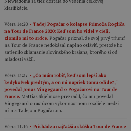
Niewiadoma sa tiež dostala do vedenia celkovej
klasifikácie.
Včera 14:20
Tadej Pogačar o kolapse Primoža Rogliča
na Tour de France 2020: Keď som ho videl v cieli,
Pogačar priznal, že svoj prvý triumf
zlomilo mi to srdce.
na Tour de France nedokázal naplno osláviť, pretože ho
zatienilo sklamanie slovinského krajana, ktorého si od
mladosti vážil.
Včera 13:37
„Čo mám robiť, keď som lepší ako
kedykoľvek predtým, a on mi napriek tomu odíde?,“
povedal Jonas Vingegaard o Pogačarovi na Tour de
Mattias Skjelmose prezradil, čo mu povedal
France.
Vingegaard o rastúcom výkonnostnom rozdiele medzi
ním a Tadejom Pogačarom.
Včera 11:16
Prichádza najťažšia skúška Tour de France