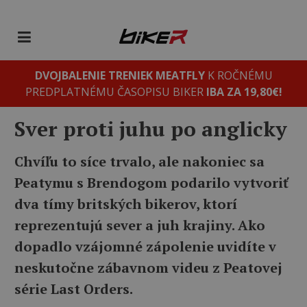
DVOJBALENIE TRENIEK MEATFLY
K ROČNÉMU
PREDPLATNÉMU ČASOPISU BIKER
IBA ZA 19,80€!
Sver proti juhu po anglicky
Chvíľu to síce trvalo, ale nakoniec sa
Peatymu s Brendogom podarilo vytvoriť
dva tímy britských bikerov, ktorí
reprezentujú sever a juh krajiny. Ako
dopadlo vzájomné zápolenie uvidíte v
neskutočne zábavnom videu z Peatovej
série Last Orders.