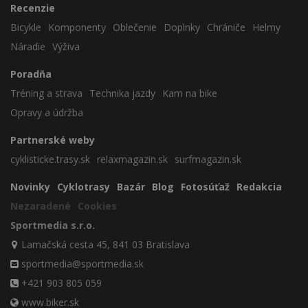
Recenzie
Bicykle
Komponenty
Oblečenie
Doplnky
Chrániče
Helmy
Náradie
Výživa
Poradňa
Tréning a strava
Technika jazdy
Kam na bike
Opravy a údržba
Partnerské weby
cyklisticke.trasy.sk
relaxmagazin.sk
surfmagazin.sk
Novinky
Cyklotrasy
Bazár
Blog
Fotosúťaž
Redakcia
Nezaradené
Cookies
Sportmedia s.r.o.
Lamačská cesta 45, 841 03 Bratislava
sportmedia@sportmedia.sk
+421 903 805 059
www.biker.sk