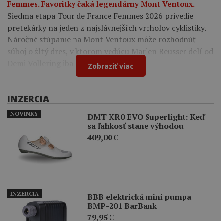
Femmes. Favoritky čaká legendárny Mont Ventoux.
Siedma etapa Tour de France Femmes 2026 privedie
pretekárky na jeden z najslávnejších vrcholov cyklistiky.
Náročné stúpanie na Mont Ventoux môže rozhodnúť
súboj o žltý dres, v ktorom vedúcu Marlen Reusser delí od
Demi Vollering iba 12 sekúnd.
Zobraziť viac
INZERCIA
NOVINKY
DMT KR0 EVO Superlight: Keď
sa ľahkosť stane výhodou
409,00
€
INZERCIA
BBB elektrická mini pumpa
BMP-201 BarBank
79,95
€