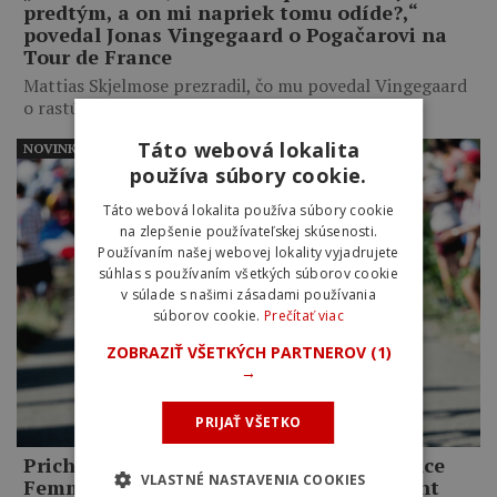
predtým, a on mi napriek tomu odíde?,“
povedal Jonas Vingegaard o Pogačarovi na
Tour de France
Mattias Skjelmose prezradil, čo mu povedal Vingegaard
o rastúcom výkonnostnom…
Táto webová lokalita
NOVINKY
používa súbory cookie.
Táto webová lokalita používa súbory cookie
na zlepšenie používateľskej skúsenosti.
Používaním našej webovej lokality vyjadrujete
súhlas s používaním všetkých súborov cookie
v súlade s našimi zásadami používania
súborov cookie.
Prečítať viac
ZOBRAZIŤ VŠETKÝCH PARTNEROV
(1)
→
PRIJAŤ VŠETKO
Prichádza najťažšia skúška Tour de France
VLASTNÉ NASTAVENIA COOKIES
Femmes. Favoritky čaká legendárny Mont