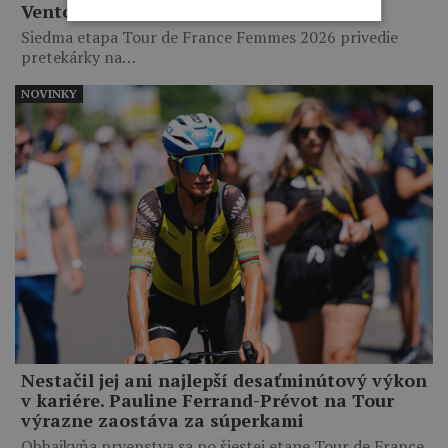
Ventoux
Siedma etapa Tour de France Femmes 2026 privedie
pretekárky na…
NOVINKY
Nestačil jej ani najlepší desaťminútový výkon
v kariére. Pauline Ferrand-Prévot na Tour
výrazne zaostáva za súperkami
Obhajkyňa prvenstva sa po šiestej etape Tour de France