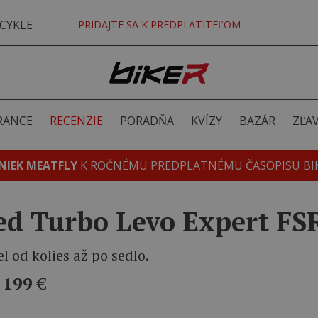
CYKLE
PRIDAJTE SA K PREDPLATITEĽOM
RANCE
RECENZIE
PORADŇA
KVÍZY
BAZÁR
ZĽA
NIEK MEATFLY
K ROČNÉMU PREDPLATNÉMU ČASOPISU BI
zed Turbo Levo Expert FS
 od kolies až po sedlo.
 199
€