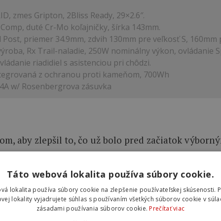
ID, zmes Gripton, 2Bliss Ready, 29×2.6″.
Comp, duté Cr-Mo koľajničky, šírka 143mm.
 Post, priemer 34.9mm, zdvih 130mm pre veľkosť S, 160mm p
 výroba, Rx Trail-naladie, 250W nominálny výkon, ovládanie 
ádanie riadidiel s asistenciou pri chôdzi.
integrovaná z ochranou proti kameňom, 700Wh
2V4A w/ Rosenbergrova zásuvka
tom, aby zlepšil to, čo už bolo pred začiatok výbor
 spojenie sedlovej a vrchnej trubky je najvýraznejš
Táto webová lokalita používa súbory cookie.
ík medzi sedlovými vzperami, ktorý vedie poza sedl
vá lokalita používa súbory cookie na zlepšenie používateľskej skúsenosti. 
vej lokality vyjadrujete súhlas s používaním všetkých súborov cookie v súla
udú e-MTB bicykle porovnávať.
zásadami používania súborov cookie.
Prečítať viac