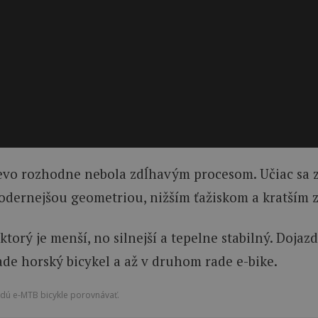
Levo rozhodne nebola zdĺhavým procesom. Učiac sa z
modernejšou geometriou, nižším ťažiskom a kratším
ktorý je menší, no silnejší a tepelne stabilný. Dojaz
ade horský bicykel a až v druhom rade e-bike.
udú e-MTB bicykle porovnávať.