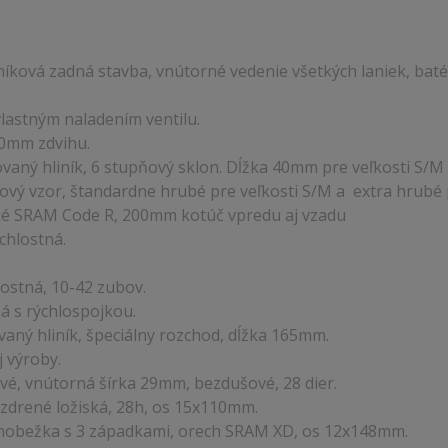
ková zadná stavba, vnútorné vedenie všetkých laniek, baté
lastným naladením ventilu.
50mm zdvihu.
kovaný hliník, 6 stupňový sklon. Dĺžka 40mm pre veľkosti S/
flový vzor, štandardne hrubé pre veľkosti S/M a extra hrubé p
cké SRAM Code R, 200mm kotúč vpredu aj vzadu
chlostná.
ostná, 10-42 zubov.
á s rýchlospojkou.
vaný hliník, špeciálny rozchod, dĺžka 165mm.
j výroby.
ové, vnútorná šírka 29mm, bezdušové, 28 dier.
uzdrené ložiská, 28h, os 15x110mm.
ľnobežka s 3 západkami, orech SRAM XD, os 12x148mm.