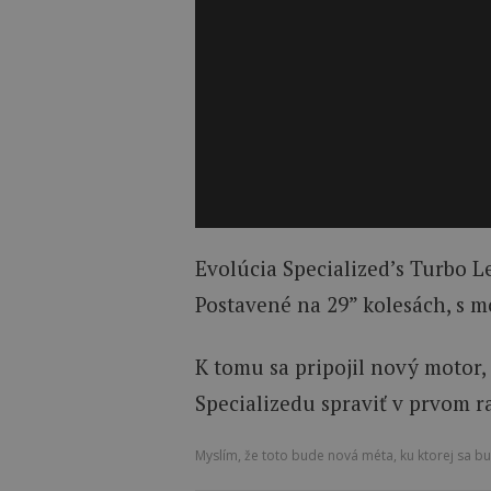
Evolúcia Specialized’s Turbo 
Postavené na 29” kolesách, s 
K tomu sa pripojil nový motor, 
Specializedu spraviť v prvom r
Myslím, že toto bude nová méta, ku ktorej sa b