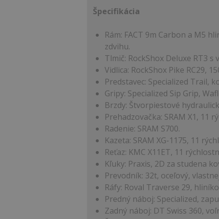
Špecifikácia
Rám: FACT 9m Carbon a M5 hliní
zdvihu.
Tlmič: RockShox Deluxe RT3 s v
Vidlica: RockShox Pike RC29, 1
Predstavec: Specialized Trail, 
Gripy: Specialized Sip Grip, Wa
Brzdy: Štvorpiestové hydrauli
Prehadzovačka: SRAM X1, 11 rý
Radenie: SRAM S700.
Kazeta: SRAM XG-1175, 11 rýchl
Reťaz: KMC X11ET, 11 rýchlostn
Kľuky: Praxis, 2D za studena ko
Prevodník: 32t, oceľový, vlastne
Ráfy: Roval Traverse 29, hliník
Predný náboj: Specialized, zap
Zadný náboj: DT Swiss 360, vo