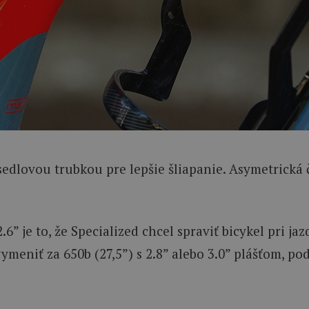
 sedlovou trubkou pre lepšie šliapanie. Asymetrick
 je to, že Specialized chcel spraviť bicykel pri jaz
 vymeniť za 650b (27,5”) s 2.8” alebo 3.0” plášťom, p