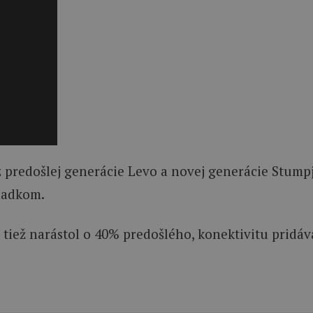
 predošlej generácie Levo a novej generácie Stumpj
 zadkom.
d tiež narástol o 40% predošlého, konektivitu pridáva