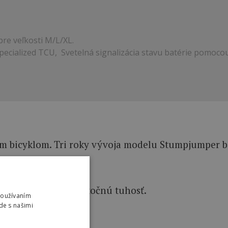
re veľkosti M/L/XL.
Specialized TCU, Svetelná signalizácia stavu batérie pomoco
ným bicyklom. Tri roky vývoja modelu Stumpjumper bo
ou indíciou.
ovú trubku pre dodatočnú tuhosť.
Používaním
de s našimi