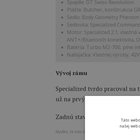
Špajdle: DT Swiss Revolution.
Plášte: Butcher, konštrukcia GR
Sedlo: Body Geometry Phenom 
Sedlovka: Specialized Command
Motor: Specialized 2.1, vlastná
ANT+/Bluetooth konektivita, Ovl
Batéria: Turbo M2-700, plne 
Nabíjačka: Vlastnej výroby, 4
Vývoj rámu
Specialized tvrdo pracoval na 
už na prvý pohľad. Asymetrické
Zadnú stavbu teraz spája most
Táto webo
našej webo
Myslím, že toto bude nová méta, ku ktorej sa b