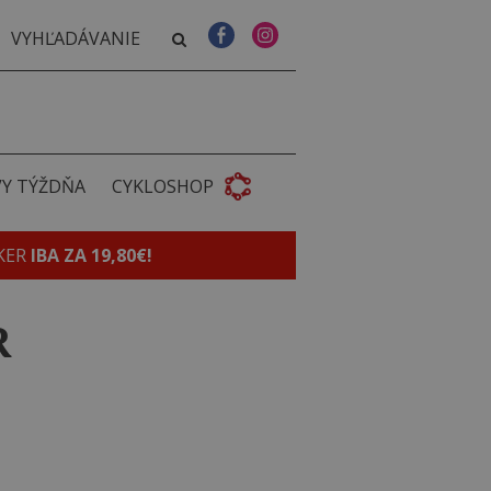
VY TÝŽDŇA
CYKLOSHOP
KER
IBA ZA 19,80€!
R