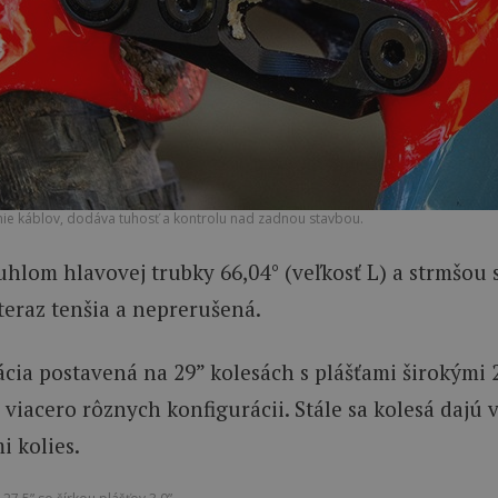
ie káblov, dodáva tuhosť a kontrolu nad zadnou stavbou.
uhlom hlavovej trubky 66,04° (veľkosť L) a strmšou
teraz tenšia a neprerušená.
a postavená na 29” kolesách s plášťami širokými 2.6”
e viacero rôznych konfigurácii. Stále sa kolesá dajú
 kolies.