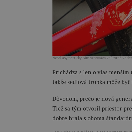
Nový asymetrický rám schováva vnútorné veden
Prichádza s len o vlas menším 
takže sedlová trubka môže byť 
Dôvodom, prečo je nová generáci
Tiež sa tým otvoril priestor pr
dobre hrala s oboma štandardmi